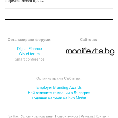
пореден месец през...
FOOTER-ФОРУМИ
FOOTER-MIDDLE
Организирани форуми:
Сайтове:
Digital Finance
Cloud forum
Smart conference
FOOTER-СЪБИТИЯ
Организирани Събития:
Employer Branding Awards
Най-зелените компании в Бълагрия
Годишни награди на b2b Media
За Нас
|
Условия за ползване
|
Поверителност
|
Реклама
|
Контакти