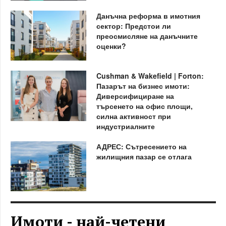
Данъчна реформа в имотния
сектор: Предстои ли
преосмисляне на данъчните
оценки?
Cushman & Wakefield | Forton:
Пазарът на бизнес имоти:
Диверсифициране на
търсенето на офис площи,
силна активност при
индустриалните
АДРЕС: Сътресението на
жилищния пазар се отлага
Имоти - най-четени