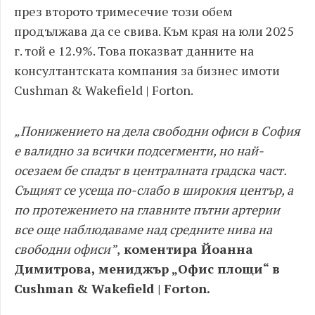
през второто тримесечие този обем
продължава да се свива. Към края на юли 2025
г. той е 12.9%. Това показват данните на
консултантската компания за бизнес имоти
Cushman & Wakefield | Forton.
„Понижението на дела свободни офиси в София
е валидно за всички подсегменти, но най-
осезаем бе спадът в централната градска част.
Същият се усеща по-слабо в широкия център, а
по протежението на главните пътни артерии
все още наблюдаваме над средните нива на
свободни офиси”
,
коментира Йоанна
Димитрова, мениджър „Офис площи“ в
Cushman & Wakefield | Forton.