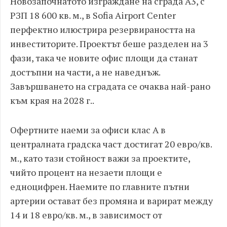
Новозапочнатото изграждане на сграда А3, с
РЗП 18 600 кв. м., в Sofia Airport Center
перфектно илюстрира резервираността на
инвеститорите. Проектът беше разделен на 3
фази, така че новите офис площи да станат
достъпни на части, а не наведнъж.
Завършването на сградата се очаква най-рано
към края на 2028 г..
Офертните наеми за офиси клас А в
централната градска част достигат 20 евро/кв.
м., като тази стойност важи за проектите,
чийто процент на незаети площи е
едноцифрен. Наемите по главните пътни
артерии остават без промяна и варират между
14 и 18 евро/кв. м., в зависимост от