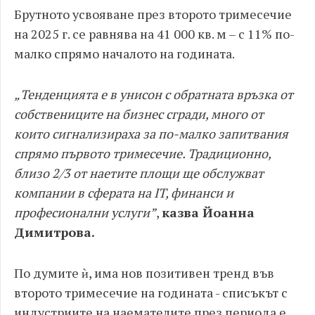
Брутното усвояване през второто тримесечие
на 2025 г. се равнява на 41 000 кв. м – с 11% по-
малко спрямо началото на годината.
„Тенденцията е в унисон с обратната връзка от
собствениците на бизнес сгради, много от
които сигнализираха за по-малко запитвания
спрямо първото тримесечие. Традиционно,
близо 2/3 от наетите площи ще обслужват
компании в сферата на IT, финанси и
професионални услуги”
,
казва Йоанна
Димитрова.
По думите ѝ, има нов позитивен тренд във
второто тримесечие на годината - списъкът с
индустриите на наемателите през периода е