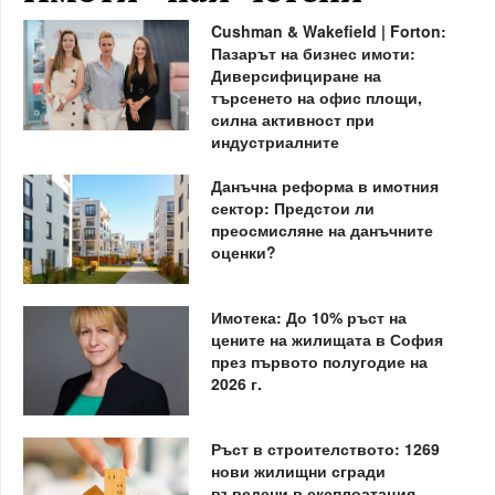
Cushman & Wakefield | Forton:
Пазарът на бизнес имоти:
Диверсифициране на
търсенето на офис площи,
силна активност при
индустриалните
Данъчна реформа в имотния
сектор: Предстои ли
преосмисляне на данъчните
оценки?
Имотека: До 10% ръст на
цените на жилищата в София
през първото полугодие на
2026 г.
Ръст в строителството: 1269
нови жилищни сгради
въведени в експлоатация