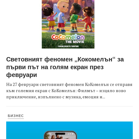
Световният феномен „Кокомелън“ за
първи път на голям екран през
февруари
На 27 февруари световният феномен КоКомелън се отправя
към големия екран с КоКомелън: Филмът – изцяло ново
приключение, изпълнено с музика, емоция и...
БИЗНЕС