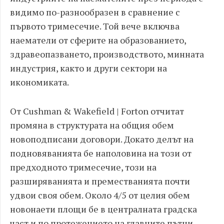
видимо по-разнообразен в сравнение с
първото тримесечие. Той вече включва
наематели от сферите на образованието,
здравеопазването, производството, минната
индустрия, както и други сектори на
икономиката.
От Cushman & Wakefield | Forton отчитат
промяна в структурата на общия обем
новоподписани договори. Докато делът на
подновяванията бе наполовина на този от
предходното тримесечие, този на
разширяванията и преместванията почти
удвои своя обем. Около 4/5 от целия обем
новонаети площи бе в централната градска
част и по протежението на главните пътни