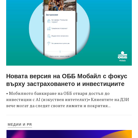
Новата версия на ОББ Мобайл с фокус
върху застраховането и инвестициите
• Мобилното банкиране на ОББ отваря достъп до
инвестиции с AI (изкуствен интетелкт)• Клиентите на ДЗИ
вече могат да следят своите лимити и покрития...
МЕДИИ И PR