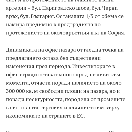
артерии – бул. Цариградско шосе, бул. Черни
връх, бул. България. Останалaта 1/5 от обема се
намира предимно в предградията по
протежението на околовръстния път на София.
Динамиката на офис пазара от гледна точка на
предлагането остава без съществени
изменения през периода. Инвеститорите в
офис сгради остават много предпазливи към
момента, отчасти поради наличието на около
300 000 кв. м свободни площи на пазара, но и
поради несигурността, породена от промените
в световната търговия и влиянието им върху
икономиките на страните в ЕС.