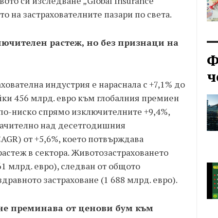
вото си изследване „Global Insurance
то на застрахователните пазари по света.
лючителен растеж, но без признаци на
Ф
ч
хователна индустрия е нараснала с +7,1% до
вяйки 456 млрд. евро към глобалния премиен
 по-ниско спрямо изключителните +9,4%,
 значително над десетгодишния
AGR) от +5,6%, което потвърждава
растеж в сектора. Животозастраховането
61 млрд. евро), следван от общото
здравното застраховане (1 688 млрд. евро).
не преминава от ценови бум към