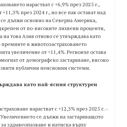
ховането нарастват с +6,9% през 2025 г.,
+11,3% през 2024 г., но все пак остават над
 се дължи основно на Северна Америка,
дкрепен от по-високите лихвени проценти,
а на това Азия отново се утвърждава като
о премиите в животозастраховането
тчита увеличение от +11,4%. Регионът остава
омогнат от демографско застаряване, високо
развити публични пенсионни системи.
върждава като най-ясния структурен
траховане нарастват с +12,3% през 2025 г. –
м. Увеличението се дължи на застаряващото
за здравеопазване и натиска върху