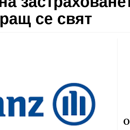
на застрахованет
ращ се свят
О