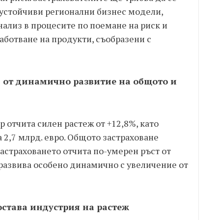
-устойчиви регионални бизнес модели,
ализ в процесите по поемане на риск и
работване на продукти, съобразени с
н от динамично развитие на общото и
р отчита силен растеж от +12,8%, като
2,7 млрд. евро. Общото застраховане
застраховането отчита по-умерен ръст от
 развива особено динамично с увеличение от
остава индустрия на растеж