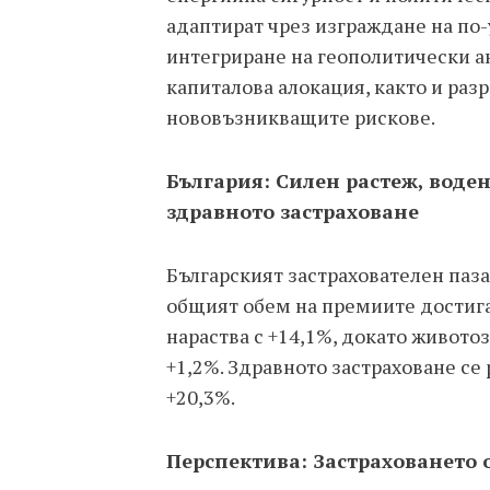
адаптират чрез изграждане на по
интегриране на геополитически ан
капиталова алокация, както и раз
нововъзникващите рискове.
България: Силен растеж, воде
здравното застраховане
Българският застрахователен паза
общият обем на премиите достига 
нараства с +14,1%, докато живото
+1,2%. Здравното застраховане се
+20,3%.
Перспектива: Застраховането 