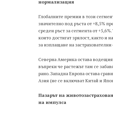
нормализация
Глобалните премии в този сегмент 
значително под ръста от +8,5% п
среден ръст за сегмента от +5,6%.
които достигат зрялост, както и 
за изплащане на застрахователни
Северна Америка остава водещият 
въпреки че растежът там се забав
рано. Западна Европа остава сравн
Азия (не се включват Китай и Япо
Пазарът на животозастрахован
на импулса