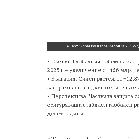
Allianz Global Insurance Report 2026: 
• Светът: Глобалният обем на зас
2025 г. – увеличение от 456 млрд. 
• България: Силен растеж от +12,
застраховане са двигателите на е
• Перспектива: Частната защита о
осигуряваща стабилен глобален р
десет години