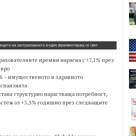
Бъдещето на застраховането в един фрагментиращ се свят
трахователните премии нарасна с +7,1% през
евро
8% – имущественото и здравното
кспанзията
става структурно нарастваща потребност,
астеж от +5,3% годишно през следващите