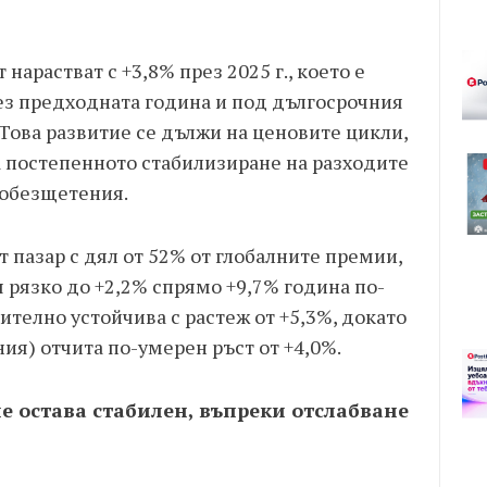
нарастват с +3,8% през 2025 г., което е
рез предходната година и под дългосрочния
 Това развитие се дължи на ценовите цикли,
на постепенното стабилизиране на разходите
 обезщетения.
пазар с дял от 52% от глобалните премии,
я рязко до +2,2% спрямо +9,7% година по-
ително устойчива с растеж от +5,3%, докато
ния) отчита по-умерен ръст от +4,0%.
е остава стабилен, въпреки отслабване