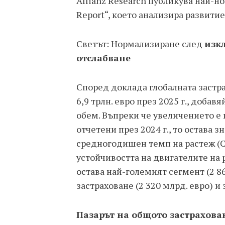
Allianz Research публикува най-но
Report“, което анализира развитие
Светът: Нормализиране след
изк
отслабване
Според доклада глобалната застра
6,9 трлн. евро през 2025 г., доба
обем. Въпреки че увеличението е
отчетени през 2024 г., то остава
средногодишен темп на растеж (C
устойчивостта на двигателите на 
остава най-големият сегмент (2 8
застраховане (2 320 млрд. евро) и 
Пазарът на общото застрахова