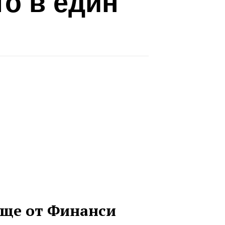
о в един
ще от Финанси