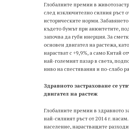
Глобалните премии в животозастра
след изключително силния ръст от 
историческите норми. Забавянето
където бумът при анюитетите, по
започва да губи инерция. За сметк
основен двигател на растежа, кат
нарастват с +9,9%, а само Китай о
най-големият пазар в света, подп
ниво на спестявания и по-слабо 
Здравното застраховане се ут
двигател на растеж
Глобалните премии в здравното зас
най-силният ръст от 2014 г. наса
население, нарастващите разходи 