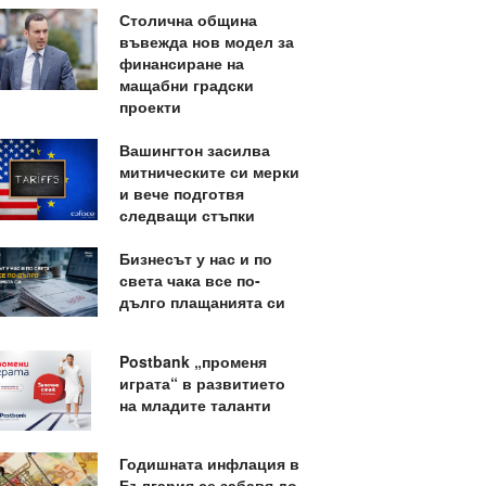
Столична община
въвежда нов модел за
финансиране на
мащабни градски
проекти
Вашингтон засилва
митническите си мерки
и вече подготвя
следващи стъпки
Бизнесът у нас и по
света чака все по-
дълго плащанията си
Postbank „променя
играта“ в развитието
на младите таланти
Годишната инфлация в
България се забавя до