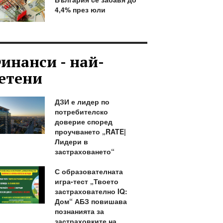
4,4% през юли
инанси - най-
етени
ДЗИ е лидер по
потребителско
доверие според
проучването „RATE|
Лидери в
застраховането“
С образователната
игра-тест „Твоето
застрахователно IQ:
Дом“ АБЗ повишава
познанията за
застраховките на