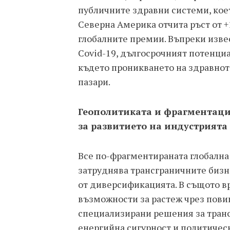
публичните здравни системи, коет
Северна Америка отчита ръст от +
глобалните премии. Въпреки изве
Covid-19, дългосрочният потенциа
където проникването на здравното
пазари.
Геополитиката и фрагментаци
за развитието на индустрията
Все по-фрагментираната глобална
затруднява трансграничните бизн
от диверсификацията. В същото в
възможности за растеж чрез пови
специализирани решения за трансф
енергийна сигурност и политическ