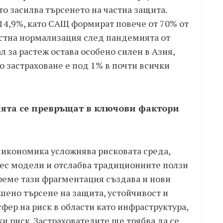
о засилва търсенето на частна защита.
14,9%, като САЩ формират повече от 70% от
стна нормализация след пандемията от
л за растеж остава особено силен в Азия,
 застраховане е под 1% в почти всички
ята се превръщат в ключови фактори
 икономика усложнява рисковата среда,
ес модели и отслабва традиционните ползи
реме тази фрагментация създава и нови
шено търсене на защита, устойчивост и
ер на риск в области като инфраструктура,
и риск. Застрахователите ще трябва да се