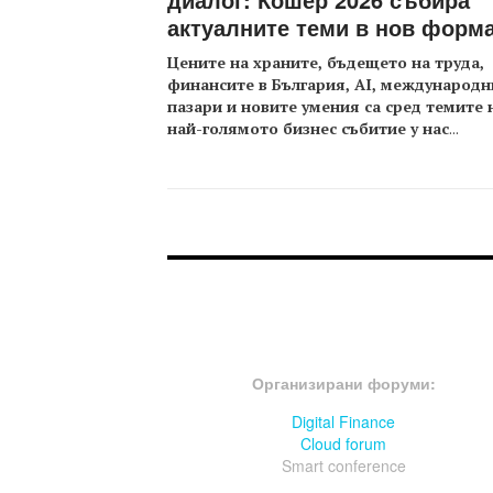
актуалните теми в нов форм
Цените на храните, бъдещето на труда,
финансите в България, AI, международн
пазари и новите умения са сред темите 
най-голямото бизнес събитие у нас
...
FOOTER-ФОРУМИ
Организирани форуми:
Digital Finance
Cloud forum
Smart conference