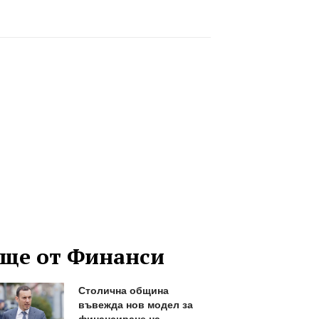
ще от Финанси
Столична община
въвежда нов модел за
финансиране на