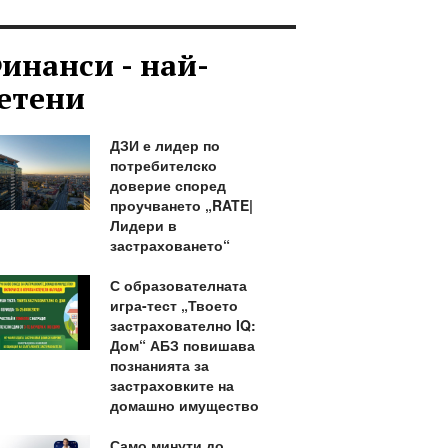
инанси - най-
етени
ДЗИ е лидер по
потребителско
доверие според
проучването „RATE|
Лидери в
застраховането“
С образователната
игра-тест „Твоето
застрахователно IQ:
Дом“ АБЗ повишава
познанията за
застраховките на
домашно имущество
Само минути до