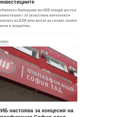
инвестициите
обилното банкиране на ОББ отваря достъп
инвестиции с AI (изкуствен интетелкт)•
ентите на ДЗИ вече могат да следят своите
ити и покрития...
ЗНЕС
ИБ настоява за концесия на
оплофикация София след