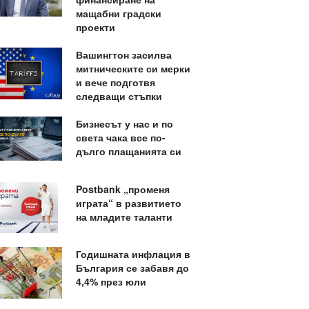
мащабни градски
проекти
Вашингтон засилва
митническите си мерки
и вече подготвя
следващи стъпки
Бизнесът у нас и по
света чака все по-
дълго плащанията си
Postbank „променя
играта“ в развитието
на младите таланти
Годишната инфлация в
България се забавя до
4,4% през юли