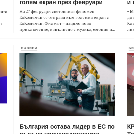
голям екран през февруари
и 
На 27 февруари световният феномен
• М
ната
КоКомелън се отправя към големия екран с
до 
КоКомелън: Филмът – изцяло ново
Кли
о
приключение, изпълнено с музика, емоция и...
лим
НОВИНИ
БИ
България остава лидер в ЕС по
КР
ръст на производствените
Т