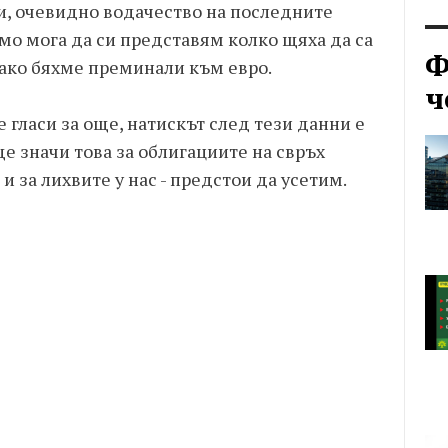
и, очевидно водачество на последните
мо мога да си представям колко щяха да са
Ф
 ако бяхме преминали към евро.
ч
 гласи за още, натискът след тези данни е
е значи това за облигациите на свръх
 за лихвите у нас - предстои да усетим.