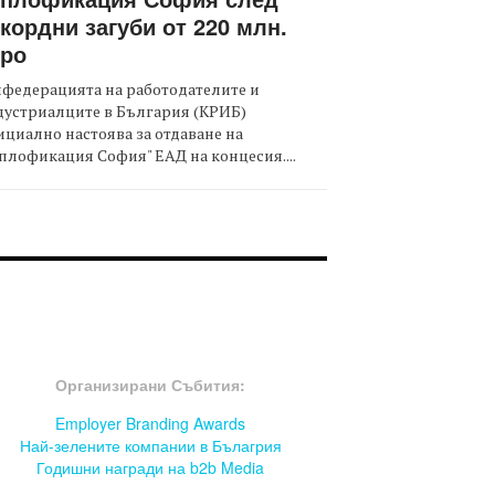
кордни загуби от 220 млн.
вро
федерацията на работодателите и
дустриалците в България (КРИБ)
циално настоява за отдаване на
плофикация София" ЕАД на концесия....
OOTER-СЪБИТИЯ
Организирани Събития:
Employer Branding Awards
Най-зелените компании в Бълагрия
Годишни награди на b2b Media