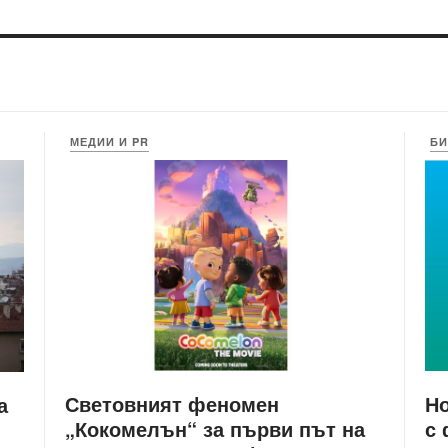
МЕДИИ И PR
БИ
Световният феномен
Но
а
„Кокомелън“ за първи път на
с 