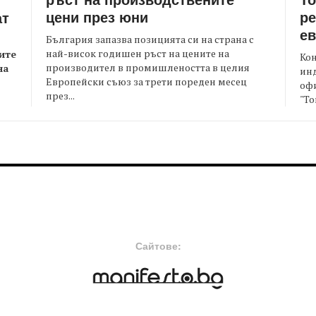
цени през юни
ре
ат
е
България запазва позицията си на страна с
най-висок годишен ръст на цените на
ите
Кон
производител в промишлеността в целия
на
ин
Европейски съюз за трети пореден месец
офи
през...
"То
FOOTER-MIDDLE
F
Сайтове: