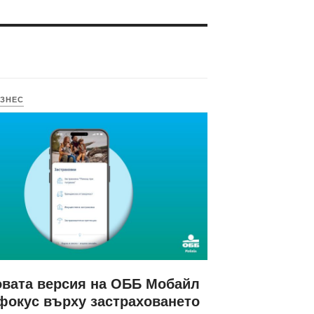
ЗНЕС
вата версия на ОББ Мобайл
фокус върху застраховането