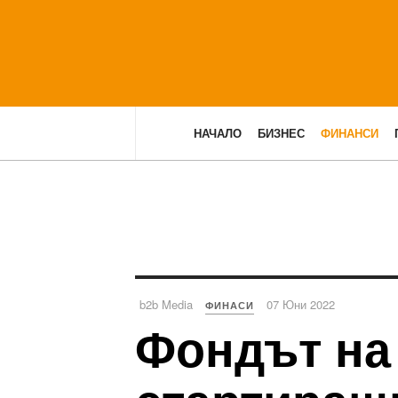
НАЧАЛО
БИЗНЕС
ФИНАНСИ
b2b Media
07 Юни 2022
ФИНАСИ
Фондът на