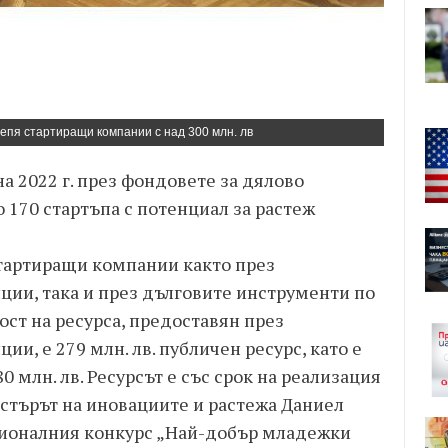
пя стартиращи компании с над 300 млн. лв
а 2022 г. през фондовете за дялово
 170 стартъпа с потенциал за растеж
тартиращи компании както през
ции, така и през дълговите инструменти по
ст на ресурса, предоставян през
и, е 279 млн. лв. публичен ресурс, като е
0 млн. лв. Ресурсът е със срок на реализация
нистърът на иновациите и растежа Даниел
ционалния конкурс „Най-добър младежки