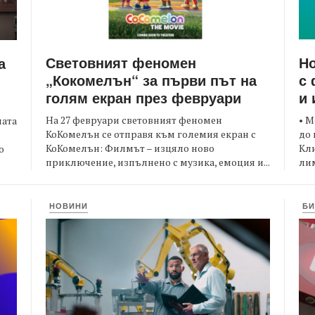
Световният феномен
Но
а
„Кокомелън“ за първи път на
с 
голям екран през февруари
и 
На 27 февруари световният феномен
• М
ната
КоКомелън се отправя към големия екран с
до 
КоКомелън: Филмът – изцяло ново
Кли
о
приключение, изпълнено с музика, емоция и...
лим
НОВИНИ
БИ