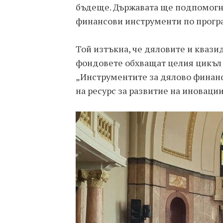
бъдеще. Държавата ще подпомогне
финансови инструменти по програ
Той изтъкна, че дяловите и кваз
фондовете обхващат целия цикъл 
„Инструментите за дялово финан
на ресурс за развитие на иновации