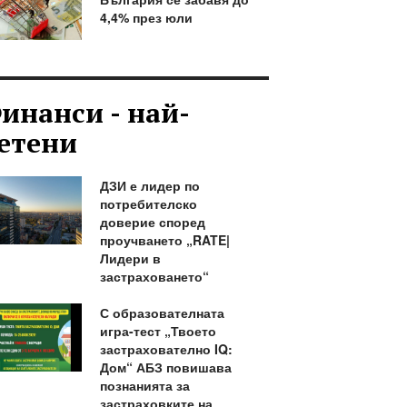
4,4% през юли
инанси - най-
етени
ДЗИ е лидер по
потребителско
доверие според
проучването „RATE|
Лидери в
застраховането“
С образователната
игра-тест „Твоето
застрахователно IQ:
Дом“ АБЗ повишава
познанията за
застраховките на