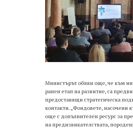
Министърът обяви още, че към ин
ранен етап на развитие, са предв
предоставящи стратегическа подк
контакти. „Фондовете, насочени к
още с допълнителен ресурс за пр
на предизвикателствата, породени