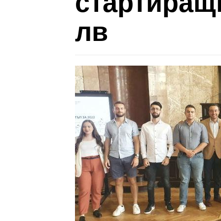
стартиращи
лв