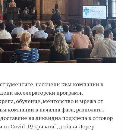
струментите, насочени към компании в
идени акселераторски програми,
репа, обучение, менторство и мрежа от
ъм компании в начална фаза, разполагат
едоставяне на ликвидна подкрепа в отговор
 от Covid-19 кризата“, добави Лорер.