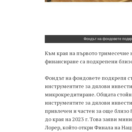
Фондът на фондовете подкре
Към края на първото тримесечие н
финансиране са подкрепени близо
Фондът на фондовете подкрепя с
инструментите за дялови инвести
микрокредитиране. Общата стойно
инструментите за дялови инвестици
привлечен и частен за още близо 8
до края на 2023 г. Това заяви ми
Лорер, който откри Финала на На