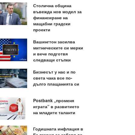
Столична община
въвежда нов модел за
финансиране на
мащабни градски
проекти
Вашингтон засилва
митническите си мерки
и вече подготвя
следващи стъпки
Бизнесът у нас и по
света чака все по-
дълго плащанията си
Postbank „променя
играта“ в развитието
на младите таланти
Годишната инфлация в
България се забавя до