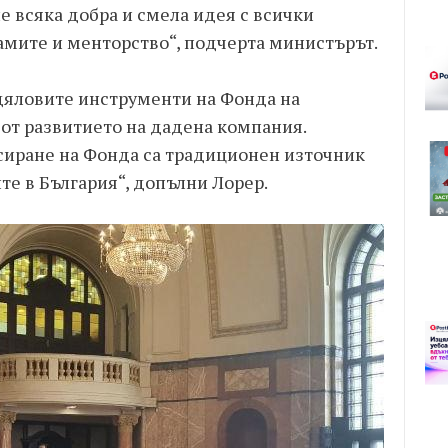
 всяка добра и смела идея с всички
мите и менторство“, подчерта министърът.
идяловите инструменти на Фонда на
от развитието на дадена компания.
сиране на Фонда са традиционен източник
те в България“, допълни Лорер.