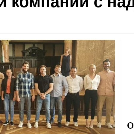
 компании с над
О