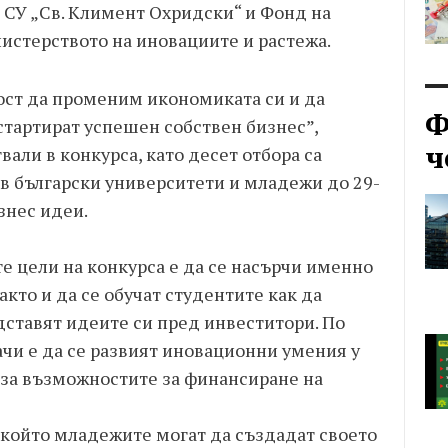
от СУ „Св. Климент Охридски“ и Фонд на
истерството на иновациите и растежа.
ст да променим икономиката си и да
Ф
 стартират успешен собствен бизнес”,
ч
вали в конкурса, като десет отбора са
 в български университети и младежи до 29-
знес идеи.
те цели на конкурса е да се насърчи именно
то и да се обучат студентите как да
дставят идеите си пред инвеститори. По
чи е да се развият иновационни умения у
 за възможностите за финансиране на
 който младежите могат да създадат своето