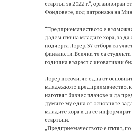
стартъп за 2022 г.“, организиран 
Фондовете, под патронажа на Мин
“Предприемачеството е възможно
дадем път на младите хора, за да
подчерта Лорер. 37 отбора са участ
финалисти. Всички те са студенти
годишна възраст с иновативни би
Лорер посочи, че една от основни
младежкото предприемачество, как
изготвят бизнес планове и да пре
думите му една от основните зада
младите хора и да се информират
стартъпи.
„Предприемачеството е пътят, по