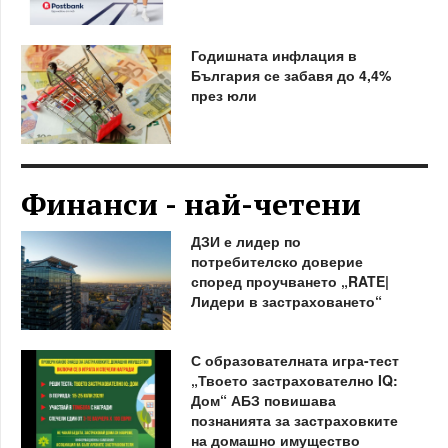
Годишната инфлация в
България се забавя до 4,4%
през юли
Финанси - най-четени
ДЗИ е лидер по
потребителско доверие
според проучването „RATE|
Лидери в застраховането“
С образователната игра-тест
„Твоето застрахователно IQ:
Дом“ АБЗ повишава
познанията за застраховките
на домашно имущество