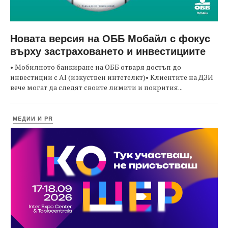
Новата версия на ОББ Мобайл с фокус
върху застраховането и инвестициите
• Мобилното банкиране на ОББ отваря достъп до
инвестиции с AI (изкуствен интетелкт)• Клиентите на ДЗИ
вече могат да следят своите лимити и покрития...
МЕДИИ И PR