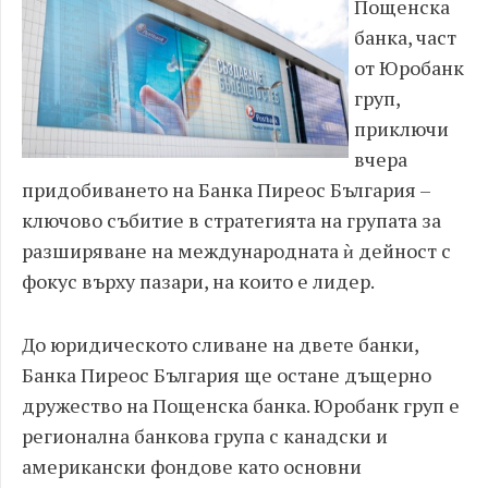
Пощенска
банка, част
от Юробанк
груп,
приключи
вчера
придобиването на Банка Пиреос България –
ключово събитие в стратегията на групата за
разширяване на международната ѝ дейност с
фокус върху пазари, на които е лидер.
До юридическото сливане на двете банки,
Банка Пиреос България ще остане дъщерно
дружество на Пощенска банка. Юробанк груп е
регионална банкова група с канадски и
американски фондове като основни