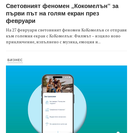
Световният феномен „Кокомелън“ за
първи път на голям екран през
февруари
На 27 февруари световният феномен КоКомелън се отправя
към големия екран с КоКомелън: Филмът – изцяло ново
приключение, изпълнено с музика, емоция и...
БИЗНЕС