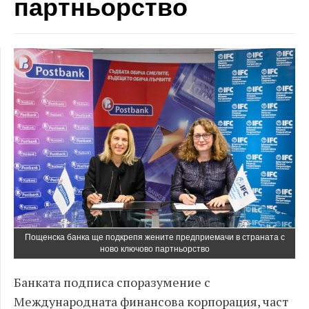
партньорство
Пощенска банка ще подкрепя жените предприемачи в страната с
ново ключово партньорство
Банката подписа споразумение с
Международната финансова корпорация, част