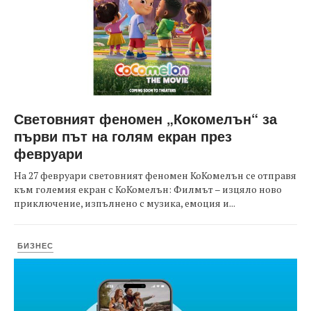
Световният феномен „Кокомелън“ за
първи път на голям екран през
февруари
На 27 февруари световният феномен КоКомелън се отправя
към големия екран с КоКомелън: Филмът – изцяло ново
приключение, изпълнено с музика, емоция и...
БИЗНЕС