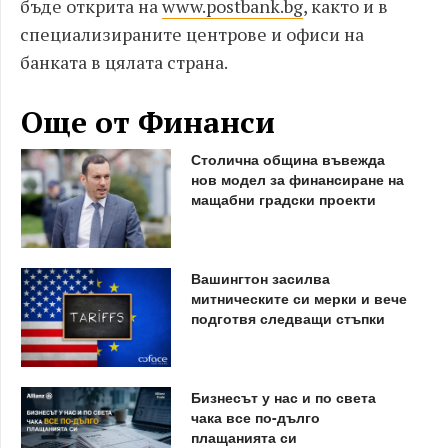
бъде открита на
www.postbank.bg
, както и в
специализираните центрове и офиси на
банката в цялата страна.
Още от Финанси
Столична община въвежда
нов модел за финансиране на
мащабни градски проекти
Вашингтон засилва
митническите си мерки и вече
подготвя следващи стъпки
Бизнесът у нас и по света
чака все по-дълго
плащанията си