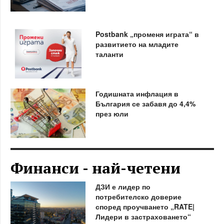
Postbank „променя играта“ в
развитието на младите
таланти
Годишната инфлация в
България се забавя до 4,4%
през юли
Финанси - най-четени
ДЗИ е лидер по
потребителско доверие
според проучването „RATE|
Лидери в застраховането“