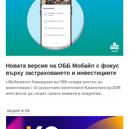
Новата версия на ОББ Мобайл с фокус
върху застраховането и инвестициите
• Мобилното банкиране на ОББ отваря достъп до
инвестиции с AI (изкуствен интетелкт)• Клиентите на ДЗИ
вече могат да следят своите лимити и покрития...
МЕДИИ И PR