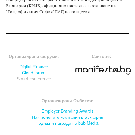
България (КРИБ) официално настоява за отдаване на
"Топлофикация София" ЕАД на концесия....
FOOTER-ФОРУМИ
FOOTER-MIDDLE
Организирани форуми:
Сайтове:
Digital Finance
Cloud forum
Smart conference
FOOTER-СЪБИТИЯ
Организирани Събития:
Employer Branding Awards
Най-зелените компании в Бълагрия
Годишни награди на b2b Media