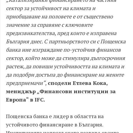
сектор за устойчивост на климата и
приобщаване на половете е от съществено
значение за справяне с ключовите
предизвикателства, пред които е изправена
България днес. С партньорството си с Пощенска
банка ние изграждаме по-устойчив финансов
сектор, който може да стимулира дългосрочния
растеж, да повиши устойчивостта на климата и
да подобри достъпа до финансиране на жените
предприемачи“,
сподели Етлева Кока,
мениджър „Финансови институции за
Европа“ в IFC.
Пощенска банка е лидер в областта на
устойчивото финансиране в България.
Институцията непрекъснато развива своите