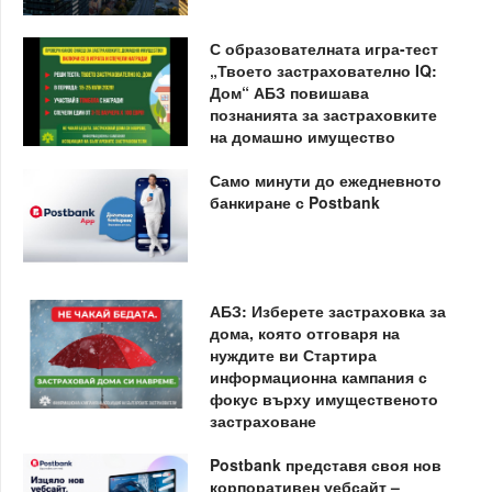
С образователната игра-тест
„Твоето застрахователно IQ:
Дом“ АБЗ повишава
познанията за застраховките
на домашно имущество
Само минути до ежедневното
банкиране с Postbank
АБЗ: Изберете застраховка за
дома, която отговаря на
нуждите ви Стартира
информационна кампания с
фокус върху имущественото
застраховане
Postbank представя своя нов
корпоративен уебсайт –