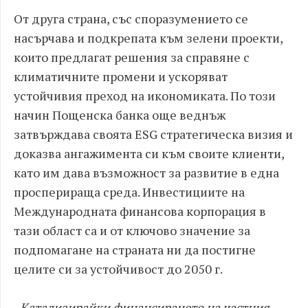
От друга страна, със споразумението се
насърчава и подкрепата към зелени проекти,
които предлагат решения за справяне с
климатичните промени и ускоряват
устойчивия преход на икономиката. По този
начин Пощенска банка още веднъж
затвърждава своята ESG стратегическа визия и
доказва ангажимента си към своите клиенти,
като им дава възможност за развитие в една
просперираща среда. Инвестициите на
Международната финансова корпорация в
тази област са и от ключово значение за
подпомагане на страната ни да постигне
целите си за устойчивост до 2050 г.
„Катализирайки финансирането на частния