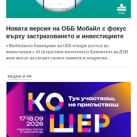
Новата версия на ОББ Мобайл с фокус
върху застраховането и инвестициите
• Мобилното банкиране на ОББ отваря достъп до
инвестиции с AI (изкуствен интетелкт)• Клиентите на ДЗИ
вече могат да следят своите лимити и покрития...
МЕДИИ И PR