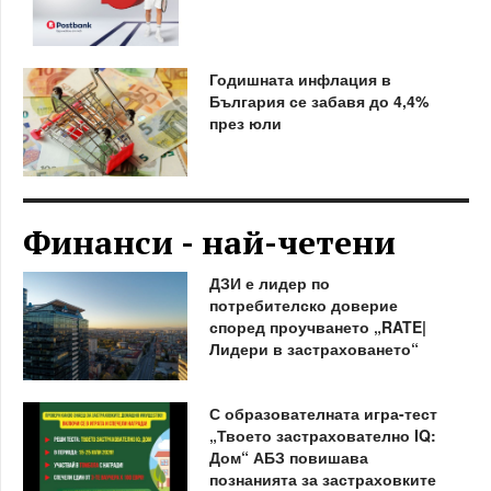
Годишната инфлация в
България се забавя до 4,4%
през юли
Финанси - най-четени
ДЗИ е лидер по
потребителско доверие
според проучването „RATE|
Лидери в застраховането“
С образователната игра-тест
„Твоето застрахователно IQ:
Дом“ АБЗ повишава
познанията за застраховките