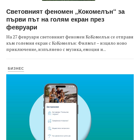
Световният феномен „Кокомелън“ за
първи път на голям екран през
февруари
На 27 февруари световният феномен КоКомелън се отправя
към големия екран с КоКомелън: Филмът – изцяло ново
приключение, изпълнено с музика, емоция и...
БИЗНЕС