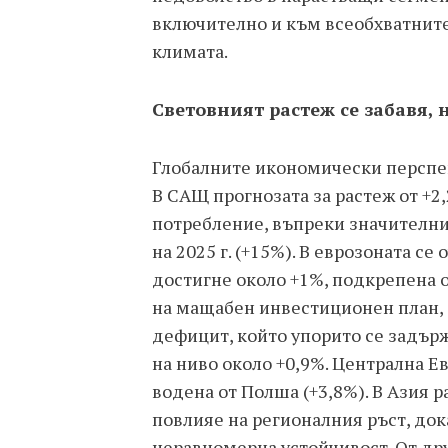
включително и към всеобхватните
климата.
Световният растеж се забавя, 
Глобалните икономически перспе
В САЩ прогнозата за растеж от +2
потребление, въпреки значителни
на 2025 г. (+15%). В еврозоната с
достигне около +1%, подкрепена о
на мащабен инвестиционен план, 
дефицит, който упорито се задърж
на ниво около +0,9%. Централна Е
водена от Полша (+3,8%). В Азия р
повлияе на регионалния ръст, до
неравномерна устойчивост. От дру