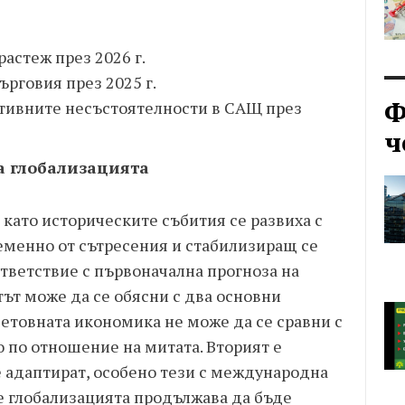
растеж през 2026 г.
ърговия през 2025 г.
Ф
ативните несъстоятелности в САЩ през
ч
на глобализацията
 като историческите събития се развиха с
менно от сътресения и стабилизиращ се
ответствие с първоначална прогноза на
атът може да се обясни с два основни
световната икономика не може да се сравни с
 по отношение на митата. Вторият е
е адаптират, особено тези с международна
е глобализацията продължава да бъде