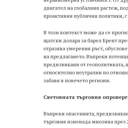
двигател на глобалния растеж, по
проактивни публични политики, с п
В този контекст може да се прогно
щатски долара за барел Брент през
отразява умерения ръст, обуслове
на предлагането. Въпреки потенц
предизвикани от геополитиката, ц
относително неутрални по отноше
забавя в повечето региони.
Световната търговия опровер
Въпреки опасенията, предизвикан
търговия изненада мнозина през 20