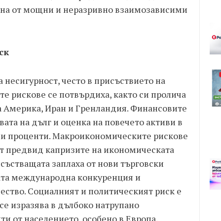
на от мощни и неразривно взаимозависими
ск
ка несигурност, често в присъствието на
е рискове се потвърдиха, както си пролича
а Америка, Иран и Гренландия. Финансовите
вата на дълг и оценка на повечето активи в
ни проценти. Макроикономическите рискове
ат предвид капризите на икономическата
състващата заплаха от нови търговски
ата международна конкуренция и
ество. Социалният и политическият риск е
 се изразява в дълбоко натрупано
и от населението, особено в Европа,