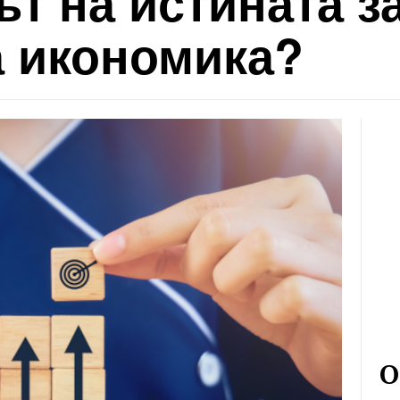
т на истината з
а икономика?
О