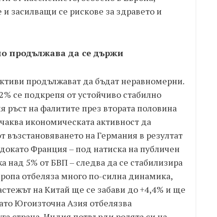
 и засилващи се рискове за здравето и
но продължава да се държи
ктиви продължават да бъдат неравномерни.
,2% се подкрепя от устойчиво стабилно
я ръст на фалитите през втората половина
е очаква икономическата активност да
т възстановяването на Германия в резултат
докато Франция – под натиска на публичен
а над 5% от БВП – следва да се стабилизира
вропа отбеляза много по-силна динамика,
астежът на Китай ще се забави до +4,4% и ще
като Югоизточна Азия отбелязва
га страна, Индия потвърди ролята си на