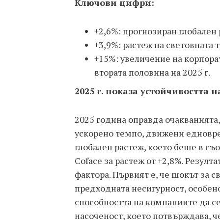
Ключови цифри:
+2,6%: прогнозиран глобален 
+3,9%: растеж на световната т
+15%: увеличение на корпор
втората половина на 2025 г.
2025 г. показа устойчивостта 
2025 година оправда очакванията,
ускорено темпо, движени едновре
глобален растеж, което беше в съ
Coface за растеж от +2,8%. Резулт
фактора. Първият е, че шокът за 
предходната несигурност, особено
способността на компаниите да с
насоченост, което потвърждава, ч