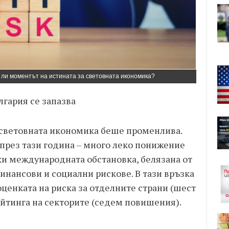
а ли моментът на истината за световната икономика?
лгария се запазва
на световната икономика беше променлива.
 през тази година – много леко понижение
еки международната обстановка, белязана от
нансови и социални рискове. В тази връзка
ценката на риска за отделните страни (шест
йтинга на секторите (седем повишения).