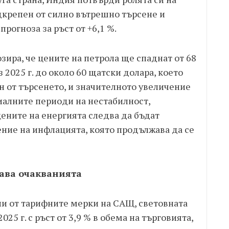
дкрепен от силно вътрешно търсене и
рогноза за ръст от +6,1 %.
зира, че цените на петрола ще спаднат от 68
 2025 г. до около 60 щатски долара, което
н от търсенето, и значителното увеличение
иалните периоди на нестабилност,
ените на енергията следва да бъдат
ние на инфлацията, която продължава да се
гава очакванията
и от тарифните мерки на САЩ, световната
25 г. с ръст от 3,9 % в обема на търговията,