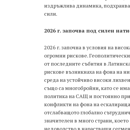
издръжлива динамика, подхранва
сили.
2026 г. започва под силен нати
2026 г. започна в условия на висо
огромни рискове. Геополитическит
от последните събития в Латинск
рискове възникнаха на фона на ни
среда на устойчиво високи лихве
също са многобройни, като се им
политика на САЩ и постоянно при
конфликти на фона на ескалиращ
отслабващото глобално сътруднич
значителен в много страни, което
недоволство в нарастващи сегмент