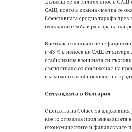
дължащ се на силния внос в САЩ 
САЩ, което в крайна сметка се ок
Ефективната средна тарифа през 
очакваните 36% в разгара на напр
Виетнам е основен бенефициент о
(+43 % в износа на САЩ от януари 
стабилизира външната си търговия.
съпътствано от понижение на пре
възможно възобновяване на трад
Ситуацията в България
Оценката на Coface за държавния р
което отразява продължаващата н
икономическите и финансовите пе