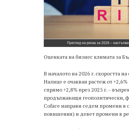
Преглед на риска за 2026 – настъпв
Оценката на бизнес климата за Бъ
В началото на 2026 г. скоростта 
Налице е очакван растеж от +2,6%
спрямо +2,8% през 2025 г. – въпр
продължаващи геополитически, фи
Coface направи седем промени в о
повишения) и девет промени в ре