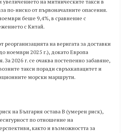
и увеличението на митническите такси в
аза по-ниско от първоначалните опасения.
ноември беше 9,4%, в сравнение с
ежението с Китай.
т реорганизацията на веригата за доставки
до ноември 2025 г.), докато Европа
 За 2026 г. се очаква постепенно забавяне,
возните такси поради свръхкапацитет и
иционните морски маршрути.
иск на България остава B (умерен риск),
есигурност по отношение на
рспективи, както и възможността за