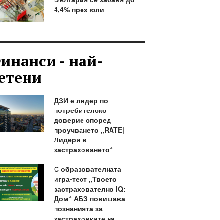
4,4% през юли
инанси - най-
етени
ДЗИ е лидер по
потребителско
доверие според
проучването „RATE|
Лидери в
застраховането“
С образователната
игра-тест „Твоето
застрахователно IQ:
Дом“ АБЗ повишава
познанията за
застраховките на