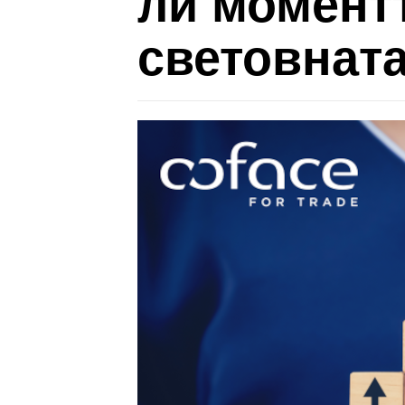
ли моментъ
световнат