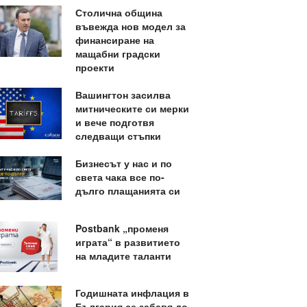
Столична община
въвежда нов модел за
финансиране на
мащабни градски
проекти
Вашингтон засилва
митническите си мерки
и вече подготвя
следващи стъпки
Бизнесът у нас и по
света чака все по-
дълго плащанията си
Postbank „променя
играта“ в развитието
на младите таланти
Годишната инфлация в
България се забавя до