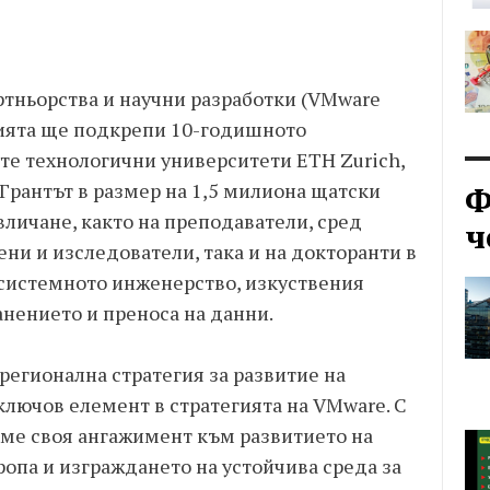
ртньорства и научни разработки (VMware
анията ще подкрепи 10-годишното
е технологични университети ETH Zurich,
 Грантът в размер на 1,5 милиона щатски
Ф
личане, както на преподаватели, сред
ч
ни и изследователи, така и на докторанти в
системното инженерство, изкуствения
анението и преноса на данни.
регионална стратегия за развитие на
ключов елемент в стратегията на VMware. С
ме своя ангажимент към развитието на
ропа и изграждането на устойчива среда за