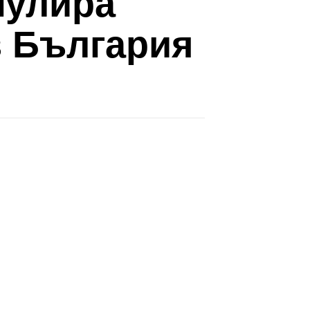
мулира
в България