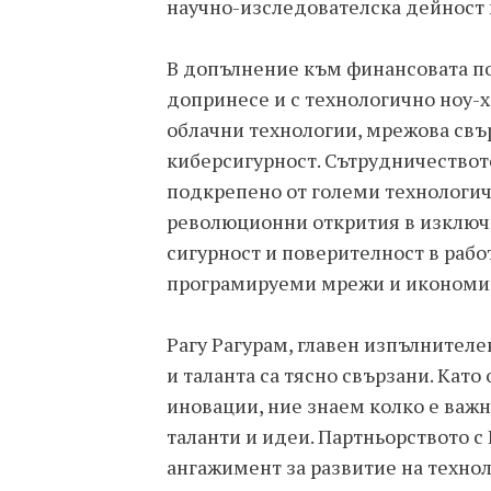
научно-изследователска дейност 
В допълнение към финансовата по
допринесе и с технологично ноу-х
облачни технологии, мрежова свъ
киберсигурност. Сътрудничествот
подкрепено от големи технологич
революционни открития в изключи
сигурност и поверителност в рабо
програмируеми мрежи и икономик
Рагу Рагурам, главен изпълнител
и таланта са тясно свързани. Като
иновации, ние знаем колко е важн
таланти и идеи. Партньорството с
ангажимент за развитие на технол