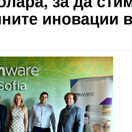
лара, за да сти
чните иновации 