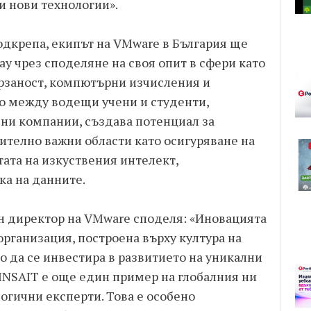
и нови технологии».
дкрепа, екипът на VMware в България ще
ау чрез споделяне на своя опит в сфери като
рзаност, компютърни изчисления и
о между водещи учени и студенти,
ни компании, създава потенциал за
телно важни области като осигуряване на
тата на изкуствения интелект,
а на данните.
ен директор на VMware споделя: «Иновацията
 организация, построена върху култура на
о да се инвестира в развитието на уникални
 INSAIT е още един пример на глобалния ни
огични експерти. Това е особено