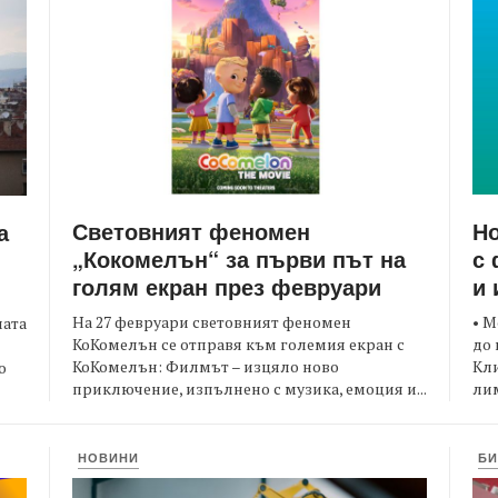
Световният феномен
Но
а
„Кокомелън“ за първи път на
с 
голям екран през февруари
и 
На 27 февруари световният феномен
• М
ната
КоКомелън се отправя към големия екран с
до 
КоКомелън: Филмът – изцяло ново
Кли
о
приключение, изпълнено с музика, емоция и...
лим
НОВИНИ
БИ