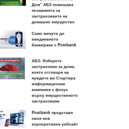
Дом“ АБЗ повишава
познанията за
застраховките на
домашно имущество
Само минути до
ежедневното
банкиране с Postbank
АБЗ: Изберете
застраховка за дома,
която отговаря на
нуждите ви Стартира
информационна
кампания с фокус
върху имущественото
застраховане
Postbank представя
своя нов
корпоративен уебсайт