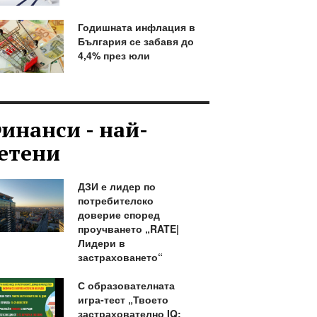
Годишната инфлация в
България се забавя до
4,4% през юли
инанси - най-
етени
ДЗИ е лидер по
потребителско
доверие според
проучването „RATE|
Лидери в
застраховането“
С образователната
игра-тест „Твоето
застрахователно IQ: