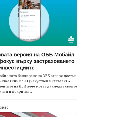
вата версия на ОББ Мобайл
фокус върху застраховането
инвестициите
обилното банкиране на ОББ отваря достъп
инвестиции с AI (изкуствен интетелкт)•
ентите на ДЗИ вече могат да следят своите
ити и покрития...
ЗНЕС