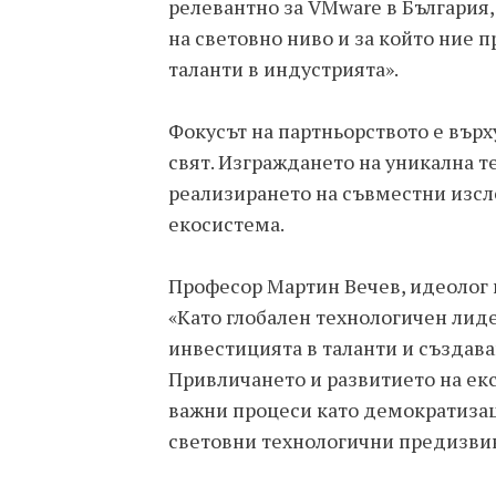
релевантно за VMware в България,
на световно ниво и за който ние
таланти в индустрията».
Фокусът на партньорството е върх
свят. Изграждането на уникална 
реализирането на съвместни изсл
екосистема.
Професор Мартин Вечев, идеолог и
«Като глобален технологичен лиде
инвестицията в таланти и създав
Привличането и развитието на ек
важни процеси като демократизац
световни технологични предизвик