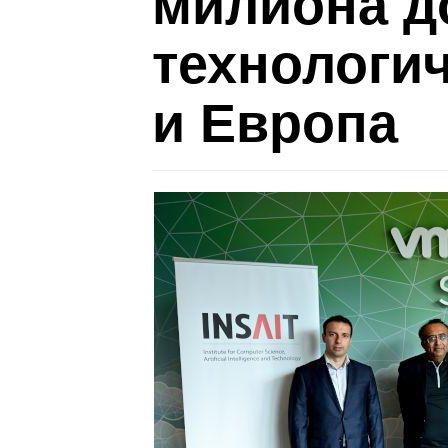
милиона до
технологи
и Европа