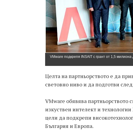
VMware подкрепя INSAIT с грант от 1,5 милиона
Целта на партньорството е да при
световно ниво и да подготви сле
VMware обявява партньорството с
изкуствен интелект и технологии 
цели да подкрепи високотехнолог
България и Европа.