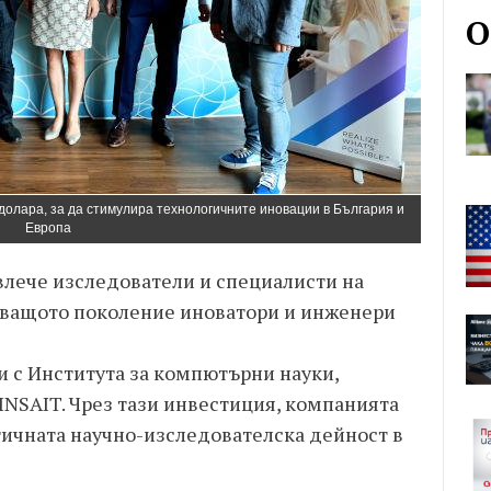
О
 долара, за да стимулира технологичните иновации в България и
Европа
влече изследователи и специалисти на
дващото поколение иноватори и инженери
и с Института за компютърни науки,
INSAIT. Чрез тази инвестиция, компанията
ичната научно-изследователска дейност в