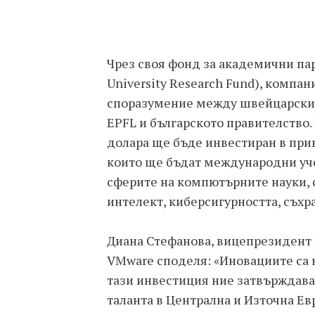
Чрез своя фонд за академични па
University Research Fund), комп
споразумение между швейцарскит
EPFL и българското правителство.
долара ще бъде инвестиран в прив
които ще бъдат международни уче
сферите на компютърните науки, 
интелект, киберсигурността, съхр
Диана Стефанова, вицепрезидент 
VMware споделя: «Иновациите са 
тази инвестиция ние затвърждава
таланта в Централна и Източна Ев