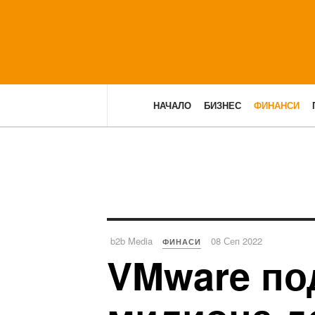
НАЧАЛО
БИЗНЕС
ФИНАНСИ
b2b Media
08 Сеп 2022
ФИНАСИ
VMware под