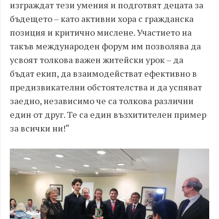
изграждат тези умения и подготвят децата за
бъдещето – като активни хора с гражданска
позиция и критично мислене. Участието на
такъв международен форум им позволява да
усвоят толкова важен житейски урок – да
бъдат екип, да взаимодействат ефективно в
предизвикателни обстоятелства и да успяват
заедно, независимо че са толкова различни
един от друг. Те са един възхитителен пример
за всички ни!“