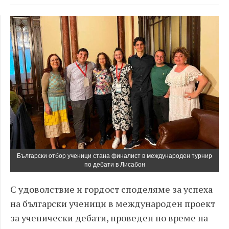
Български отбор ученици стана финалист в международен турнир
по дебати в Лисабон
С удоволствие и гордост споделяме за успеха
на български ученици в международен проект
за ученически дебати, проведен по време на