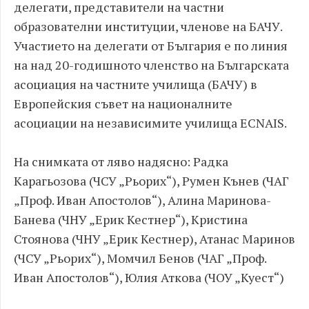
делегати, представители на частни
образователни институции, членове на БАЧУ.
Участието на делегати от България е по линия
на над 20-годишното членство на Българската
асоциация на частните училища (БАЧУ) в
Европейския съвет на националните
асоциации на независимите училища ECNAIS.
На снимката от ляво надясно: Радка
Карагьозова (ЧСУ „Рьорих“), Румен Кънев (ЧАГ
„Проф. Иван Апостолов“), Алина Маринова-
Банева (ЧНУ „Ерик Кестнер“), Кристина
Стоянова (ЧНУ „Ерик Кестнер), Атанас Маринов
(ЧСУ „Рьорих“), Момчил Бенов (ЧАГ „Проф.
Иван Апостолов“), Юлия Аткова (ЧОУ „Куест“)