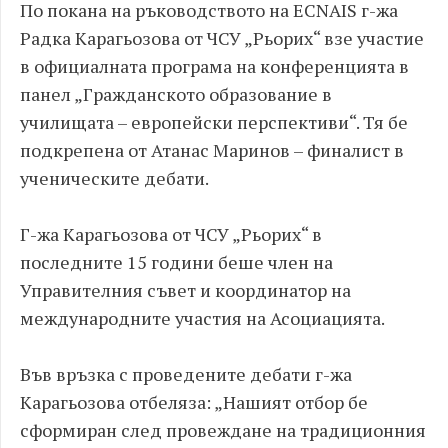
По покана на ръководството на ECNAIS г-жа
Радка Карагьозова от ЧСУ „Рьорих“ взе участие
в официалната програма на конференцията в
панел „Гражданското образование в
училищата – европейски перспективи“. Тя бе
подкрепена от Атанас Маринов – финалист в
ученическите дебати.
Г-жа Карагьозова от ЧСУ „Рьорих“ в
последните 15 години беше член на
Управителния съвет и координатор на
международните участия на Асоциацията.
Във връзка с проведените дебати г-жа
Карагьозова отбеляза: „Нашият отбор бе
сформиран след провеждане на традиционния