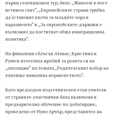
първи селекционен тур, бяха: „Живеем в пост-
истинен свят“, „Европейските страни трябва
да установят квоти за младите хора в
парламента“ и „За европейските държави е
възможно да постигнат обща имиграционна
политика“.
На финалния сблъсък Атанас, Кристина и
Румен изтеглиха жребий за ролята си на
„опозиция“ по темата „Родителският избор на
училище намалява неравенството“.
Като предходен подготвителен етап учители
от страните-участнички бяха включени в
предварително обучение по дебатиране,
проведено от Нуно Арчър, представител на