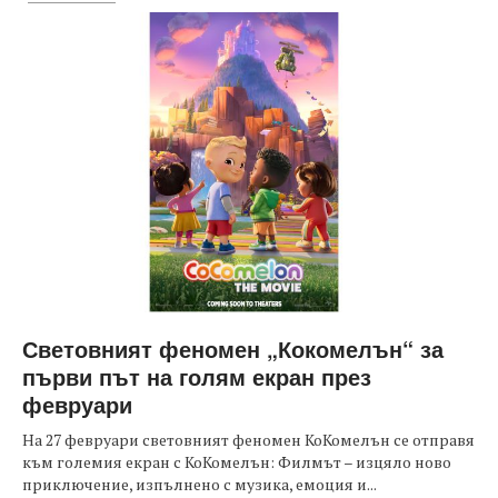
Световният феномен „Кокомелън“ за
първи път на голям екран през
февруари
На 27 февруари световният феномен КоКомелън се отправя
към големия екран с КоКомелън: Филмът – изцяло ново
приключение, изпълнено с музика, емоция и...