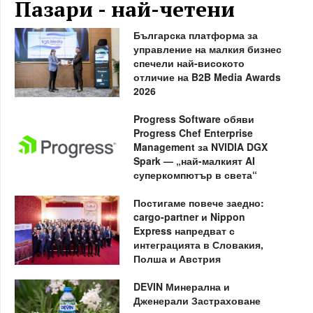
Пазари - най-четени
Българска платформа за
управление на малкия бизнес
спечели най-високото
отличие на B2B Media Awards
2026
Progress Software обяви
Progress Chef Enterprise
Management за NVIDIA DGX
Spark — „най-малкият AI
суперкомпютър в света“
Постигаме повече заедно:
cargo-partner и Nippon
Express напредват с
интеграцията в Словакия,
Полша и Австрия
DEVIN Минерална и
Дженерали Застраховане