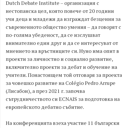
Dutch Debate Institute – организация с
нестопанска цел, която повече от 20 години
учи деца и младежи да изграждат безценни за
съвременното общество умения – да говорят с
по-голяма убеденост, да се изслушват
внимателно един друг и да се интересуват от
мнението на връстниците си. Нуно има опит в
проекти за личностно и социално развитие,
включително проекти за дебат и обучение на
учители. Понастоящем той отговаря за проекта
за човешко развитие на Colégio Pedro Arrupe
(Лисабон), а през 2021 г. започва
сътрудничеството си ECNAIS за подготовка на
европейското дебатно събитие.
На конференцията взеха участие 11 български