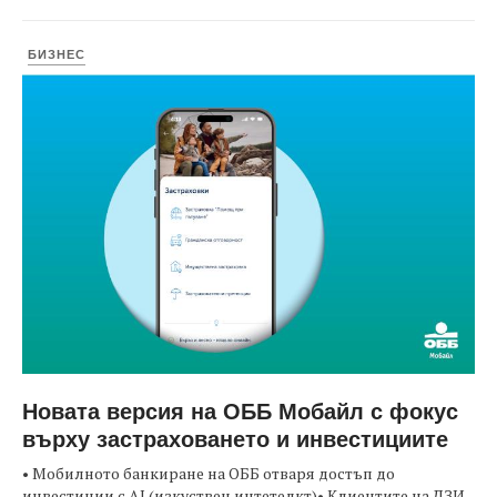
БИЗНЕС
Новата версия на ОББ Мобайл с фокус
върху застраховането и инвестициите
• Мобилното банкиране на ОББ отваря достъп до
инвестиции с AI (изкуствен интетелкт)• Клиентите на ДЗИ