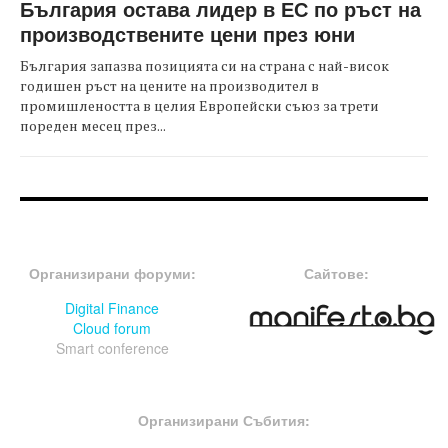
България остава лидер в ЕС по ръст на
производствените цени през юни
България запазва позицията си на страна с най-висок
годишен ръст на цените на производител в
промишлеността в целия Европейски съюз за трети
пореден месец през...
FOOTER-ФОРУМИ
FOOTER-MIDDLE
Организирани форуми:
Сайтове:
Digital Finance
Cloud forum
Smart conference
FOOTER-СЪБИТИЯ
Организирани Събития: