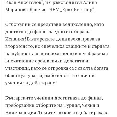
Иван Апостолов“, и с ръководител Алина
Маринова-Банева – ЧНУ „Ерих Кестнер“.
Отборът ни се представи великолепно, като
достигна до финал заедно с отбора на
Испания! Българските деца взеха приза за
второ място, но спечелиха овациите и сърцата
на публиката и оставиха силно и незабравимо
впечатление сред всички делегати и
участници, като се откроиха със своята богата
обща култура, задълбоченост и отлични
умения за дебатиране!
Българските ученици достигнаха до финал,
преборвайки отборите на Турция, Чехия и
Нидерландия. Темите, по които дебатираха в