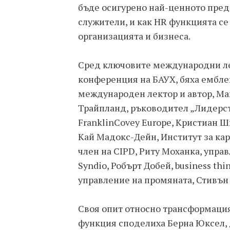
бъде осигурено най-ценното пред
служители, и как HR функцията се
организацията и бизнеса.
Сред ключовите международни лек
конференция на БАУХ, бяха ембле
международен лектор и автор, Май
Трайпланд, ръководител „Лидерст
FranklinCovey Europe, Кристиан Шма
Кай Мадокс-Дейн, Институт за ка
член на CIPD, Риту Моханка, упр
Syndio, Робърт Добей, business thi
управление на промяната, Стивън
Своя опит относно трансформация
функция споделиха Берна Юксел, 