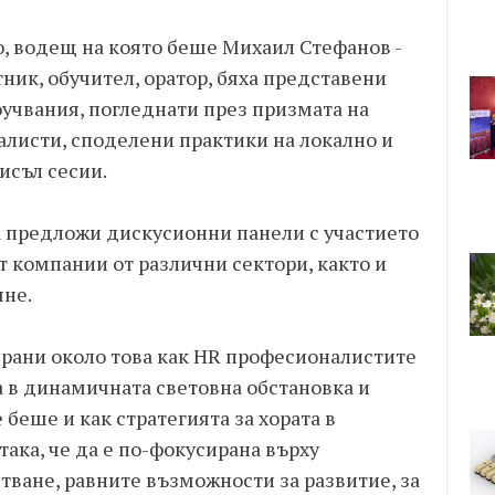
о, водещ на която беше Михаил Стефанов -
ник, обучител, оратор, бяха представени
оучвания, погледнати през призмата на
алисти, споделени практики на локално и
исъл сесии.
а предложи дискусионни панели с участието
 компании от различни сектори, както и
яне.
ирани около това как HR професионалистите
а в динамичната световна обстановка и
 беше и как стратегията за хората в
така, че да е по-фокусирана върху
тване, равните възможности за развитие, за