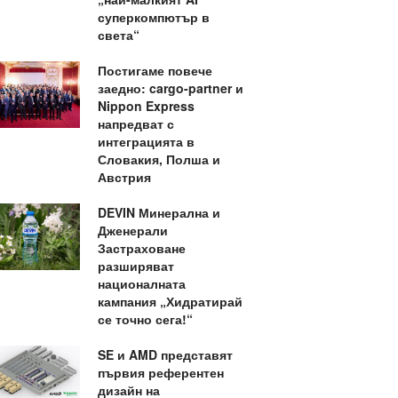
суперкомпютър в
света“
Постигаме повече
заедно: cargo-partner и
Nippon Express
напредват с
интеграцията в
Словакия, Полша и
Австрия
DEVIN Минерална и
Дженерали
Застраховане
разширяват
националната
кампания „Хидратирай
се точно сега!“
SE и AMD представят
първия референтен
дизайн на