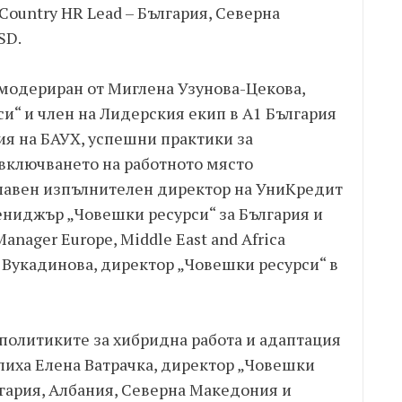
Country HR Lead – България, Северна
SD.
 модериран от Миглена Узунова-Цекова,
и“ и член на Лидерския екип в А1 България
ия на БАУХ, успешни практики за
 включването на работното място
главен изпълнителен директор на УниКредит
ениджър „Човешки ресурси“ за България и
nager Europe, Middle East and Africa
ца Вукадинова, директор „Човешки ресурси“ в
 политиките за хибридна работа и адаптация
лиха Елена Ватрачка, директор „Човешки
гария, Албания, Северна Македония и