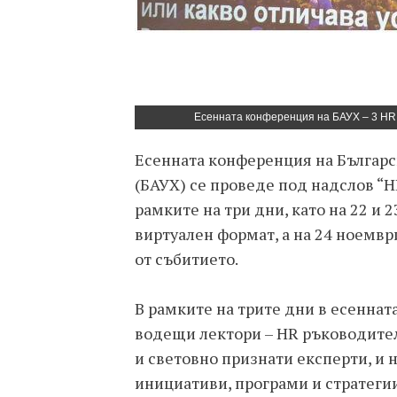
Есенната конференция на БАУХ – 3 HR 
Eсенната конференция на Българс
(БАУХ) се проведе под надслов “H
рамките на три дни, като на 22 и 
виртуален формат, а на 24 ноември
от събитието.
В рамките на трите дни в есеннат
водещи лектори – HR ръководите
и световно признати експерти, и 
инициативи, програми и стратегии