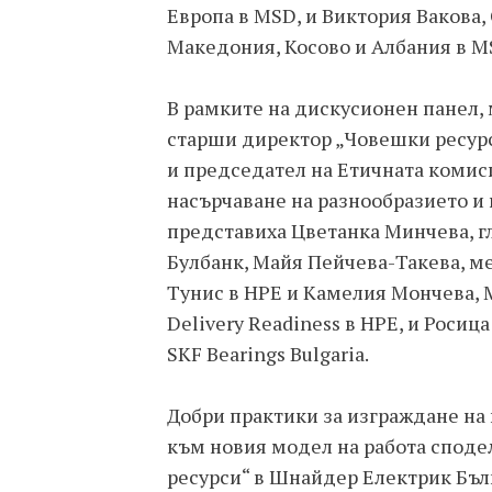
Европа в MSD, и Виктория Вакова, 
Македония, Косово и Албания в M
В рамките на дискусионен панел,
старши директор „Човешки ресурс
и председател на Етичната комис
насърчаване на разнообразието и
представиха Цветанка Минчева, 
Булбанк, Майя Пейчева-Такева, м
Тунис в HPE и Камелия Мончева, Ma
Delivery Readiness в HPE, и Роси
SKF Bearings Bulgaria.
Добри практики за изграждане на
към новия модел на работа споде
ресурси“ в Шнайдер Електрик Бъл