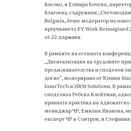
Косово, и Елмира Бочева, директо
Благоева, съдружник „Счетоводни
Bulgaria, беше модератор на пане
проучването EY Work Reimagined 2
от 22 държави.
В рамките на есенната конференц
„Дигитализация на трудовите пр
предизвикателства и споделен оп
досие“, модерирана от Юлиян Мас
InsurTech и HRM Solutions. В рамк
споделиха Ребека Клейтман, адво
правната практика на Адвокатско 
мениджър ЧР, Емилия Иванова, ме
експерт ЧР в Соитрон, и Стефания 