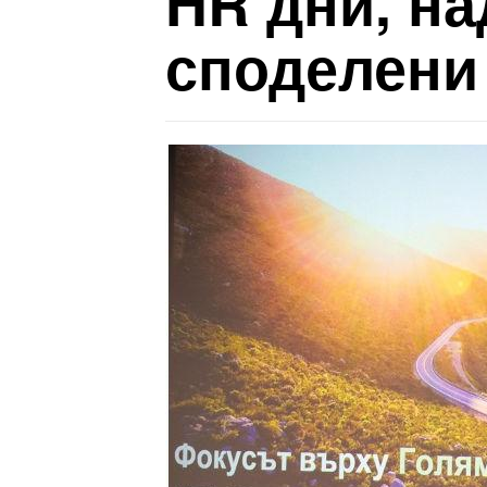
HR дни, на
споделени