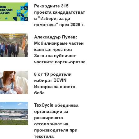
Рекордните 315
проекта кандидатстват
в "Избери, за да
помогнеш" през 2026 г.
Александър Пулев:
Мобилизираме частен
капитал чрез нов
Закон за публично-
частните партньорства
8 от 10 родители
избират DEVIN
Изворна за своето
бебе
TexCycle обединява
организации за
разширената
отговорност на
производителя при
текстила