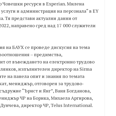
р Човешки ресурси в Experian. Милена
 услуги и администрация на персонала“ в EY
ла. Тя представи актуални данни от
022, направено сред над 17 000 служители
ия на БАУХ се проведе дискусия на тема
авоотношения – предимства,
ит от въвеждането на електронно трудово
лянков, изпълнителен директор на Sirma
ите на панела опит и знания по темата
кат, мениджър, отговорен за трудово-
съдружие “Ърнст и Янг”, Ваня Богданова,
ниджър ЧР на Борика, Михаела Аргирова,
Дунчева, директор ЧР, Telus International.