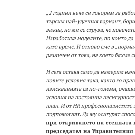
„2 години вече си говорим за рабо
търсим най-удачния вариант, бори
важна, но ми се струва, че повечет
Изработиха моделите, по които да 
като време. И отново сме в „норма
различен от това, на което бяхме с
И сега остава само да намерим нач
новите условия така, както го пра
изискванията са по-големи, очаква
условия на постоянна несигурност 
план. И от HR професионалистите 
подпомогнат. Да му осигурят спос
при откриването на есенната
председател на Управителния 