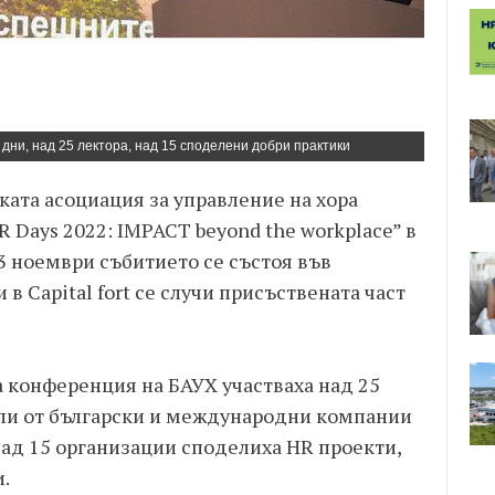
дни, над 25 лектора, над 15 споделени добри практики
ката асоциация за управление на хора
R Days 2022: IMPACT beyond the workplace” в
23 ноември събитието се състоя във
 в Capital fort се случи присъствената част
а конференция на БАУХ участваха над 25
ли от български и международни компании
над 15 организации споделиха HR проекти,
.