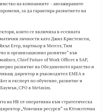
имство на компаниите – ангажираните
 променя, за да гарантира развитието на
тори, които се включиха в есенната
матични личности като Джил Кристенсен,
къл Егер, партньор в Mercer, Тим
во и организационно развитие“ във
йхел, Chief Future of Work Officer в SAP,
риерно развитие на Обединеното кралство и
авляващ директор и ръководител EMEA в
nker и експерт по обучение, развитие и
 Баумън, CPO в Metasim.
та на HR от оперативна към стратегическа
директор „Човешки ресурси“ за Югоизточна