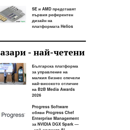
SE и AMD представят
първия референтен
дизайн на
платформата Helios
азари - най-четени
Българска платформа
за управление на
малкия бизнес спечели
най-високото отличие
на B2B Media Awards
2026
Progress Software
обяви Progress Chef
Enterprise Management
за NVIDIA DGX Spark —
„най-малкият AI