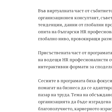
Във виртуалната част от събитиет
организационен консултант, съвет
тенденции, данни от глобални пр
опита на български HR професион
глобално ниво, провокиращи разм
Присъствената част от програмат
на водещи HR професионалисти от
интерактивни формати за сподел
Сесиите в програмата бяха фокус
помагат на бизнеса да се адаптир
пазар на труда. Тема на обсъждане
организацията да бъде изградена 
благополучието, кариерното израс