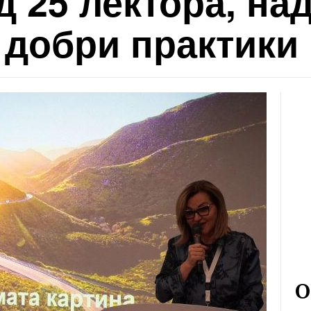
д 25 лектора, над
 добри практики
О