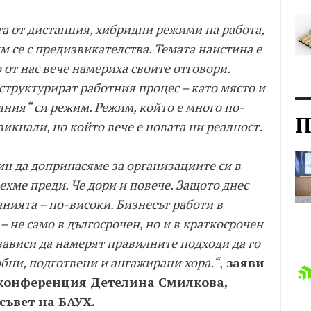
та от дистанция, хибридни режими на работа,
м се с предизвикателства. Темата наистина е
о от нас вече намериха своите отговори.
структурират работния процес – като място и
лния“ си режим. Режим, който е много по-
П
викнали, но който вече е новата ни реалност.
ин да допринасяме за организациите си в
вехме преди. Че дори и повече. Защото днес
нията – по-високи. Бизнесът работи в
– не само в дългосрочен, но и в краткосрочен
зависи да намерят правилните подходи да го
обни, подготвени и ангажирани хора.“
,
заяви
 конференция Детелина Смилкова,
съвет на БАУХ.