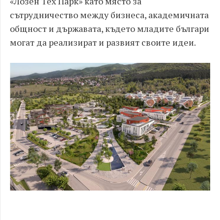
«Лозен Тех Парк» като място за
сътрудничество между бизнеса, академичната
общност и държавата, където младите българи
могат да реализират и развият своите идеи.