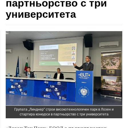
партньорство с три
университета
Групата „Линднер” строи високотехнологичен парк в Лозен и
стартира конкурси в партньорство с три университета
«Лозен Тех Парк» ЕООД е първият частен