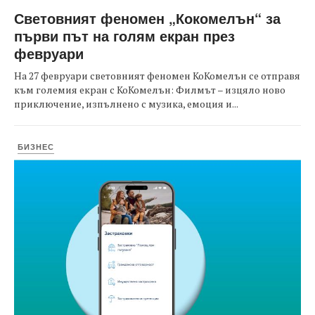
Световният феномен „Кокомелън“ за
първи път на голям екран през
февруари
На 27 февруари световният феномен КоКомелън се отправя
към големия екран с КоКомелън: Филмът – изцяло ново
приключение, изпълнено с музика, емоция и...
БИЗНЕС