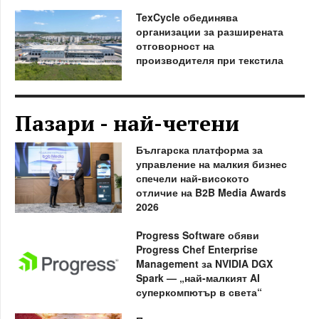
TexCycle обединява
организации за разширената
отговорност на
производителя при текстила
Пазари - най-четени
Българска платформа за
управление на малкия бизнес
спечели най-високото
отличие на B2B Media Awards
2026
Progress Software обяви
Progress Chef Enterprise
Management за NVIDIA DGX
Spark — „най-малкият AI
суперкомпютър в света“