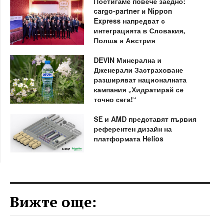
Постигаме повече заедно:
cargo-partner и Nippon
Express напредват с
интеграцията в Словакия,
Полша и Австрия
DEVIN Минерална и
Дженерали Застраховане
разширяват националната
кампания „Хидратирай се
точно сега!“
SE и AMD представят първия
референтен дизайн на
платформата Helios
Вижте още: