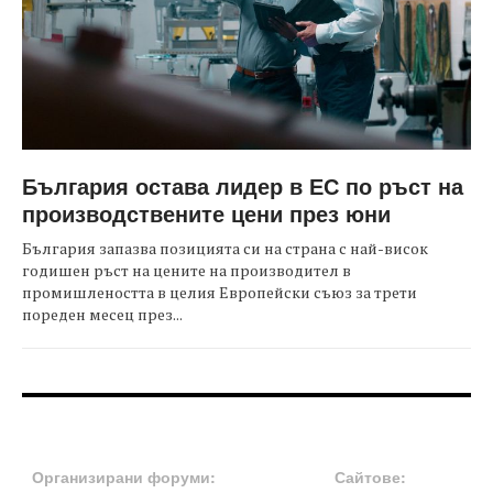
България остава лидер в ЕС по ръст на
производствените цени през юни
България запазва позицията си на страна с най-висок
годишен ръст на цените на производител в
промишлеността в целия Европейски съюз за трети
пореден месец през...
FOOTER-ФОРУМИ
FOOTER-MIDDLE
Организирани форуми:
Сайтове: