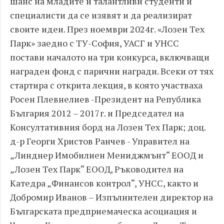
шанс на младите и талантливи студенти и
специалисти да се изявят и да реализират
своите идеи. През ноември 2024г. «Лозен Тех
Парк» заедно с ТУ-София, УАСГ и УНСС
постави началото на три конкурса, включващи
награден фонд с парични награди. Всеки от тях
стартира с открита лекция, в която участваха
Росен Плевнелиев -Президент на Република
България 2012 – 2017г. и Председател на
Консултативния борд на Лозен Тех Парк; доц.
д-р Георги Христов Ранчев - Управител на
„Линднер Имобилиен Мениджмънт“ ЕООД и
„Лозен Тех Парк“ ЕООД, Ръководител на
Катедра „Финансов контрол“, УНСС, както и
Добромир Иванов – Изпълнителен директор на
Българската предприемаческа асоциация и