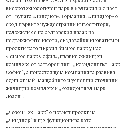
високотехнологичен парк в България и е част
от Групата «Линднер», Германия. «Линднер» е
сред първите чуждестранни инвеститори,
наложили се на българския пазар на
недвижимите имоти, създавайки иновативни
проекти като първия бизнес парк у нас –
«Бизнес парк София», първия жилищен
комплекс от затворен тип - „Резиденшъл Парк
София“, а понастоящем компанията развива
един от най- мащабните и успешни столични
жилищни комплекси „Резиденшъл Парк
Лозен“.
„Лозен Тех Парк“ е новият проект на
„Линднер“ и ще функционира като
високотехнологичен парк от ново поколение,