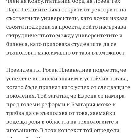
Член на Консултативния борд на Лозен Тех
Парк. Лекциите бяха открити от ректорите на
съответните университети, като всеки изказа
своята подкрепа за проекта, който насърчава
сътрудничеството между университетите и
бизнеса, като призоваха студентите да се
възползват максимално от тази възможност.
Президентът Росен Плевнелиев подчерта, че
успехът е истински значим и устойчив тогава,
когато бъде признат като успех от следващите
поколения. Той загатна, че Европа се намира
пред големи реформи и България може и
трябва да се възползва от това, заемайки
водеща роля в областта на технологиите и
иновациите. В този контекст той определи