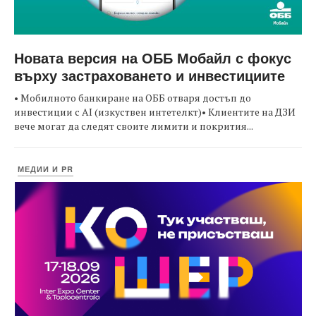
Новата версия на ОББ Мобайл с фокус
върху застраховането и инвестициите
• Мобилното банкиране на ОББ отваря достъп до
инвестиции с AI (изкуствен интетелкт)• Клиентите на ДЗИ
вече могат да следят своите лимити и покрития...
МЕДИИ И PR