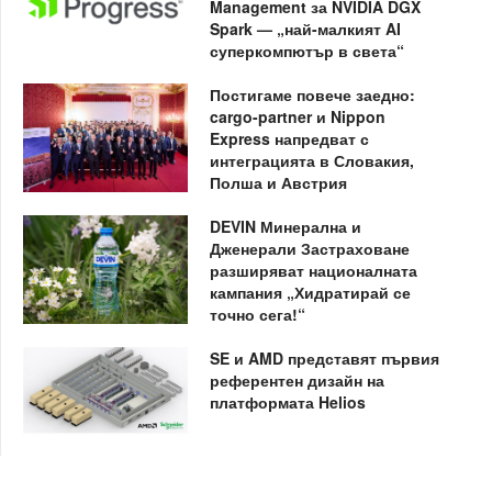
Management за NVIDIA DGX
Spark — „най-малкият AI
суперкомпютър в света“
Постигаме повече заедно:
cargo-partner и Nippon
Express напредват с
интеграцията в Словакия,
Полша и Австрия
DEVIN Минерална и
Дженерали Застраховане
разширяват националната
кампания „Хидратирай се
точно сега!“
SE и AMD представят първия
референтен дизайн на
платформата Helios