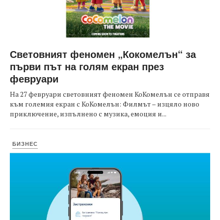
Световният феномен „Кокомелън“ за
първи път на голям екран през
февруари
На 27 февруари световният феномен КоКомелън се отправя
към големия екран с КоКомелън: Филмът – изцяло ново
приключение, изпълнено с музика, емоция и...
БИЗНЕС