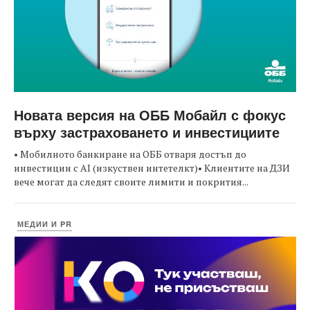
Новата версия на ОББ Мобайл с фокус
върху застраховането и инвестициите
• Мобилното банкиране на ОББ отваря достъп до
инвестиции с AI (изкуствен интетелкт)• Клиентите на ДЗИ
вече могат да следят своите лимити и покрития...
МЕДИИ И PR