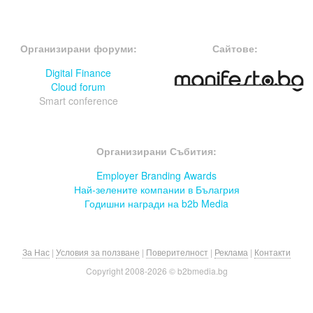
FOOTER-ФОРУМИ
FOOTER-MIDDLE
Организирани форуми:
Сайтове:
Digital Finance
Cloud forum
Smart conference
FOOTER-СЪБИТИЯ
Организирани Събития:
Employer Branding Awards
Най-зелените компании в Бълагрия
Годишни награди на b2b Media
За Нас
|
Условия за ползване
|
Поверителност
|
Реклама
|
Контакти
Copyright 2008-
2026 © b2bmedia.bg