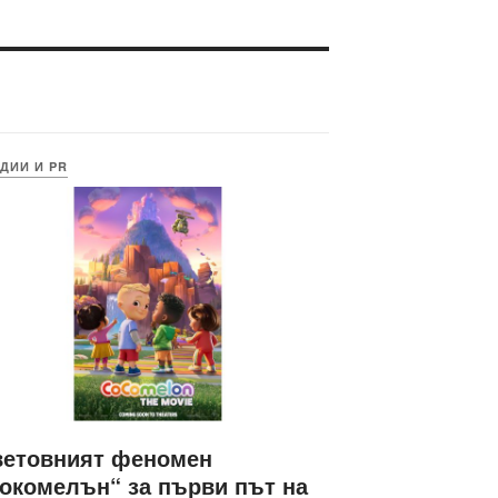
ДИИ И PR
ветовният феномен
окомелън“ за първи път на