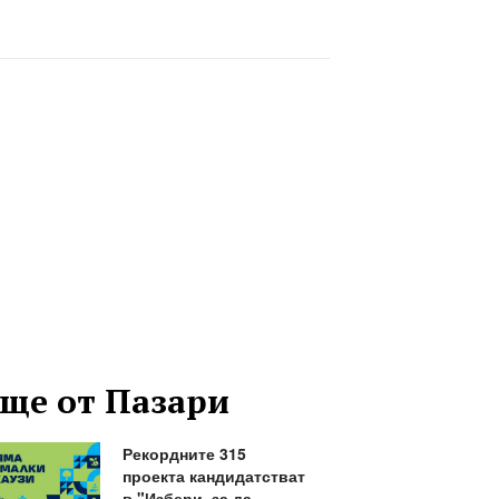
ще от Пазари
Рекордните 315
проекта кандидатстват
в "Избери, за да