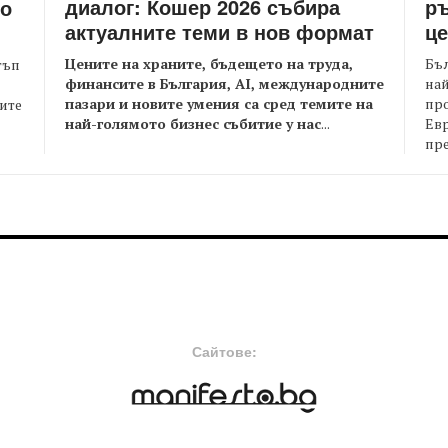
диалог: Кошер 2026 събира
ръ
то
актуалните теми в нов формат
це
Цените на храните, бъдещето на труда,
Бъл
тъп
финансите в България, AI, международните
най
пазари и новите умения са сред темите на
пр
оите
най-голямото бизнес събитие у нас
...
Евр
пре
FOOTER-MIDDLE
F
Сайтове: