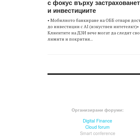
с фокус върху застраховане
и инвестициите
• Мобилното банкиране на ОББ отваря дос
до инвестиции с AI (изкуствен интетелкт)•
Клиентите на ДЗИ вече могат да следят св
лимити и покрития...
FOOTER-ФОРУМИ
Организирани форуми:
Digital Finance
Cloud forum
Smart conference