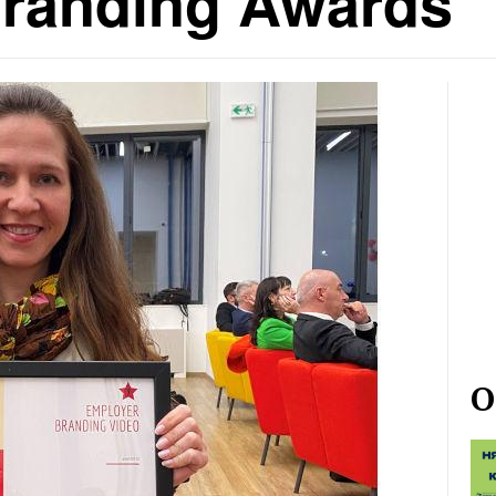
randing Awards
О