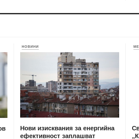
НОВИНИ
МЕ
Нови изисквания за енергийна
С
ов
ефективност заплашват
„К