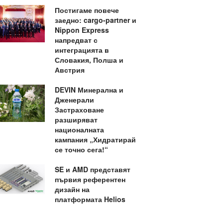
Постигаме повече
заедно: cargo-partner и
Nippon Express
напредват с
интеграцията в
Словакия, Полша и
Австрия
DEVIN Минерална и
Дженерали
Застраховане
разширяват
националната
кампания „Хидратирай
се точно сега!“
SE и AMD представят
първия референтен
дизайн на
платформата Helios