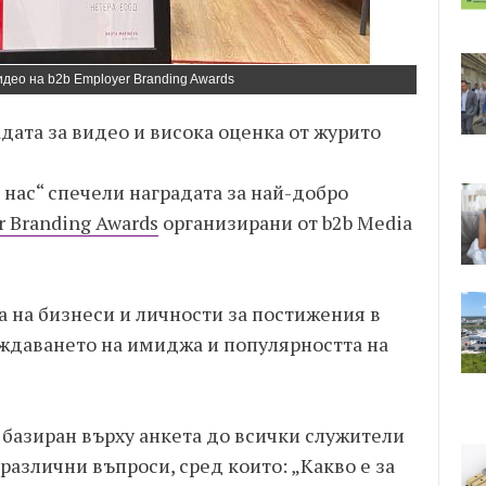
идео на b2b Employer Branding Awards
адата за видео и висока оценка от журито
 нас“ спечели наградата за най-добро
 Branding Awards
организирани от b2b Media
а на бизнеси и личности за постижения в
рждаването на имиджа и популярността на
 базиран върху анкета до всички служители
 различни въпроси, сред които: „Какво е за