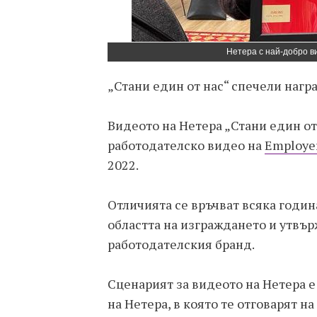
Нетера с най-добро в
„Стани един от нас“ спечели нагр
Видеото на Нетера „Стани един от
работодателско видео на
Employer
2022.
Отличията се връчват всяка годин
областта на изграждането и утвъ
работодателския бранд.
Сценарият за видеото на Нетера е
на Нетера, в която те отговарят на