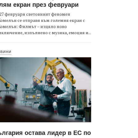
лям екран през февруари
27 февруари световният феномен
омелън се отправя към големия екран с
Комелън: Филмът – изцяло ново
ключение, изпълнено с музика, емоция и...
ОВИНИ
лгария остава лидер в ЕС по