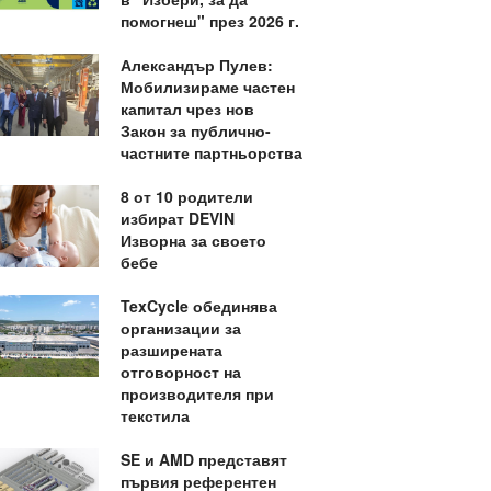
помогнеш" през 2026 г.
Александър Пулев:
Мобилизираме частен
капитал чрез нов
Закон за публично-
частните партньорства
8 от 10 родители
избират DEVIN
Изворна за своето
бебе
TexCycle обединява
организации за
разширената
отговорност на
производителя при
текстила
SE и AMD представят
първия референтен