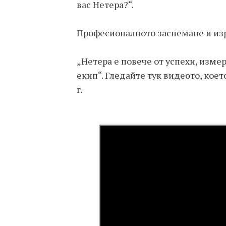
вас Нетера?“.
Професионалното заснемане и изр
„Нетера е повече от успехи, изме
екип“. Гледайте тук видеото, коет
г.