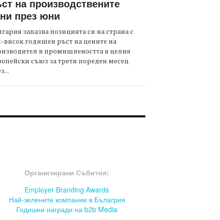
ст на производствените
ни през юни
гария запазва позицията си на страна с
-висок годишен ръст на цените на
оизводител в промишлеността в целия
опейски съюз за трети пореден месец
з...
OOTER-СЪБИТИЯ
Организирани Събития:
Employer Branding Awards
Най-зелените компании в Бълагрия
Годишни награди на b2b Media