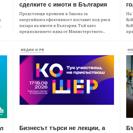
сделките с имоти в България
го
Предстоящи промени в Закона за
На 
енергийната ефективност поставят под риск
КоК
и
пазара на имоти в България. Тъй като
Ко
.
предложението идва от Министерството...
при
МЕДИИ И PR
Н
Бизнесът търси не лекции, а
Бъ
йл