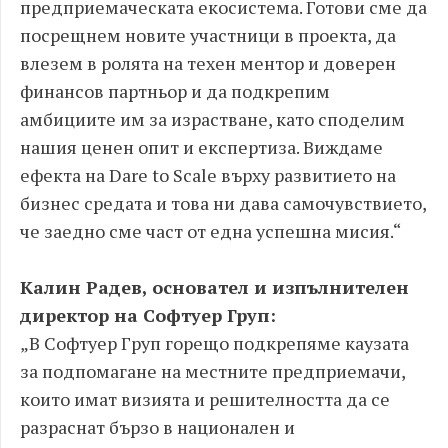
предприемаческата екосистема. Готови сме да
посрещнем новите участници в проекта, да
влезем в ролята на техен ментор и доверен
финансов партньор и да подкрепим
амбициите им за израстване, като споделим
нашия ценен опит и експертиза. Виждаме
ефекта на Dare to Scale върху развитието на
бизнес средата и това ни дава самочувствието,
че заедно сме част от една успешна мисия.“
Калин Радев, основател и изпълнителен
директор на Софтуер Груп:
„В Софтуер Груп горещо подкрепяме каузата
за подпомагане на местните предприемачи,
които имат визията и решителността да се
разраснат бързо в национален и