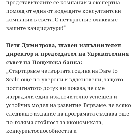
представителите се компании и експертна
помощ от една от водещите консултантски
компании в света. С нетърпение очакваме
вашите кандидатури!“
Петя Димитрова, главен изпълнителен
директор и председател на Управителния
съвет на Пощенска банка:
„Стартираме четвъртата година на Dare to
Scale още по-уверени и вдъхновени, защото
постигнатото дотук ни показа, че сме
изградили един изключително успешен и
устойчив модел на развитие. Вярваме, че всяко
следващо издание на програмата създава още
по-голяма стойност за икономиката,
конкурентоспособността и