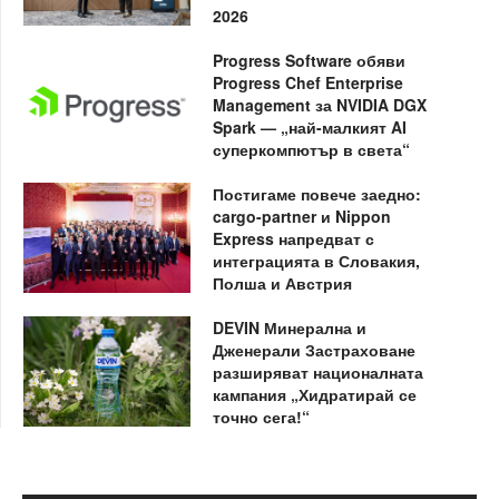
2026
Progress Software обяви
Progress Chef Enterprise
Management за NVIDIA DGX
Spark — „най-малкият AI
суперкомпютър в света“
Постигаме повече заедно:
cargo-partner и Nippon
Express напредват с
интеграцията в Словакия,
Полша и Австрия
DEVIN Минерална и
Дженерали Застраховане
разширяват националната
кампания „Хидратирай се
точно сега!“