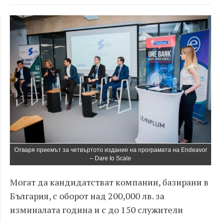
Отваря приемът за четвъртото издание на програмата на Endeavor
– Dare to Scale
Могат да кандидатстват компании, базирани в
България, с оборот над 200,000 лв. за
изминалата година и с до 150 служители