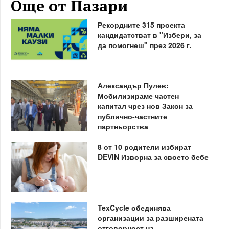
Още от Пазари
Рекордните 315 проекта
кандидатстват в "Избери, за
да помогнеш" през 2026 г.
Александър Пулев:
Мобилизираме частен
капитал чрез нов Закон за
публично-частните
партньорства
8 от 10 родители избират
DEVIN Изворна за своето бебе
TexCycle обединява
организации за разширената
отговорност на