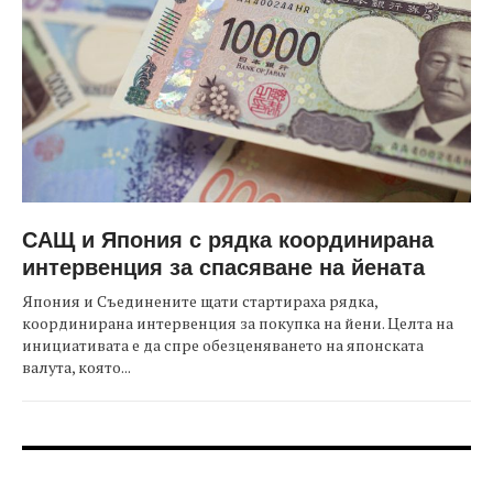
САЩ и Япония с рядка координирана
интервенция за спасяване на йената
Япония и Съединените щати стартираха рядка,
координирана интервенция за покупка на йени. Целта на
инициативата е да спре обезценяването на японската
валута, която...