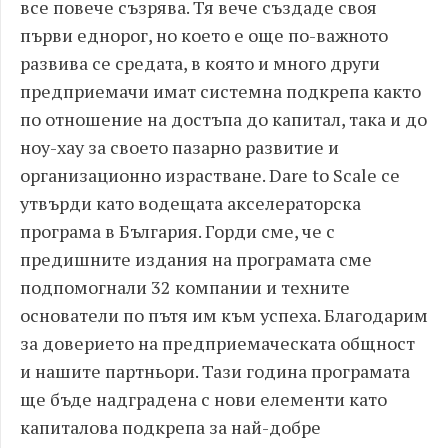
все повече съзрява. Тя вече създаде своя
първи еднорог, но което е още по-важното
развива се средата, в която и много други
предприемачи имат системна подкрепа както
по отношение на достъпа до капитал, така и до
ноу-хау за своето пазарно развитие и
организационно израстване. Dare to Scale се
утвърди като водещата акселераторска
програма в България. Горди сме, че с
предишните издания на програмата сме
подпомогнали 32 компании и техните
основатели по пътя им към успеха. Благодарим
за доверието на предприемаческата общност
и нашите партньори. Тази година програмата
ще бъде надградена с нови елементи като
капиталова подкрепа за най-добре