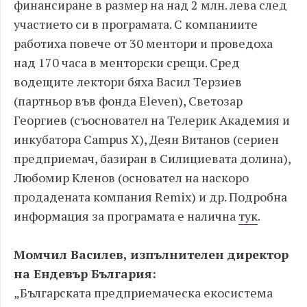
финансиране в размер на над 2 млн. лева след
участието си в програмата. С компаниите
работиха повече от 30 ментори и проведоха
над 170 часа в менторски срещи. Сред
водещите лектори бяха Васил Терзиев
(партньор във фонда Eleven), Светозар
Георгиев (съосновател на Телерик Академия и
инкубатора Campus X), Деян Витанов (сериен
предприемач, базиран в Силициевата долина),
Любомир Кленов (основател на наскоро
продадената компания Remix) и др. Подробна
информация за програмата е налична
тук
.
Момчил Василев, изпълнителен директор
на Ендевър България:
„Българската предприемаческа екосистема