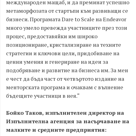
международен мащаб, и да преминат успешно
метаморфозата от стартъпи към развиващи се
бизнеси. Програмата Dare to Scale на Endeavor
много умело превежда участниците през този
процес, предоставяйки им широко
позициониране, кристализиране на техните
стратегии и ключови цели, придобиване на
ценни умения и генериране на идеи за
подобряване и развитие на бизнеса им. За мен
е чест да бъда част от четвъртото издание на
менторската програма и очаквам с вълнение
бъдещите участници в нея.“
Бойко Таков, изпълнителен директор на
Изпълнителна агенция за насърчаване на
малките и средните предприятия: