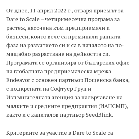
От днес, 11 април 2022 г., отваря приемът за
Dare to Scale – четиримесечна програма за
растеж, насочена към предприемачи и
бизнеси, които вече са преминали ранната
фаза на развитието си и са в началото на по-
мащабно разрастване на дейността си.
Програмата се организира от българския офис
на глобалната предприемаческа мрежа
Endeavor с основен партньор Пощенска банка,
с подкрепата на Софтуер Груп и
Изпълнителната агенция за насърчаване на
малките и средните предприятия (ИАНСМП),
както и с капиталов партньор SeedBlink.
Критериите за участие в Dare to Scale са