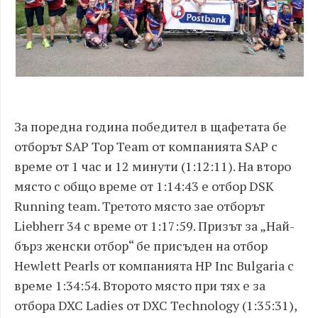
За поредна година победител в щафетата бе
отборът SAP Top Team от компанията SAP с
време от 1 час и 12 минути (1:12:11). На второ
място с общо време от 1:14:43 е отбор DSK
Running team. Третото място зае отборът
Liebherr 34 с време от 1:17:59. Призът за „Най-
бърз женски отбор“ бе присъден на отбор
Hewlett Pearls от компанията HP Inc Bulgaria с
време 1:34:54. Второто място при тях е за
отбора DXC Ladies от DXC Technology (1:35:31),