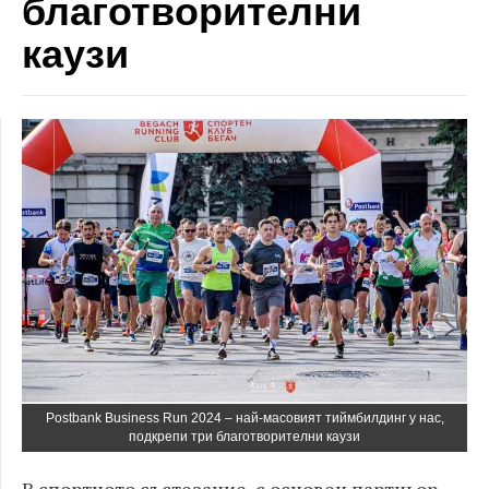
благотворителни
каузи
Postbank Business Run 2024 – най-масовият тиймбилдинг у нас,
подкрепи три благотворителни каузи
В спортното състезание, с основен партньор