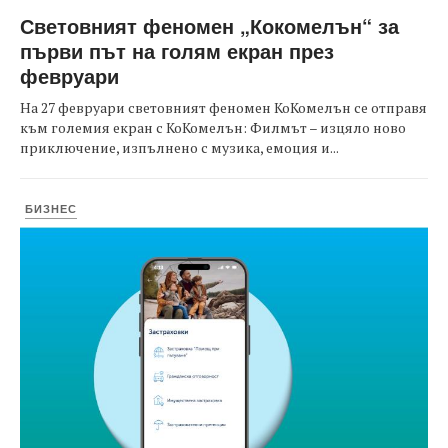
Световният феномен „Кокомелън“ за
първи път на голям екран през
февруари
На 27 февруари световният феномен КоКомелън се отправя
към големия екран с КоКомелън: Филмът – изцяло ново
приключение, изпълнено с музика, емоция и...
БИЗНЕС