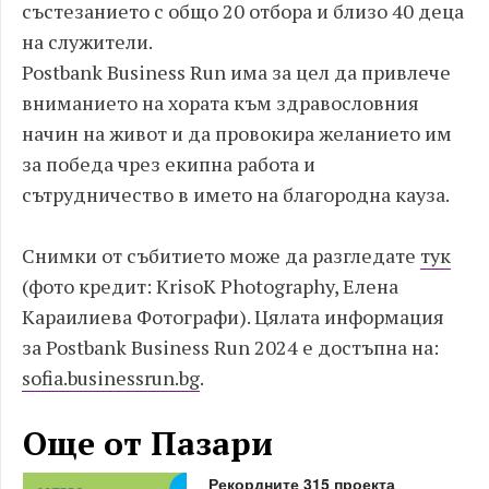
състезанието с общо 20 отбора и близо 40 деца
на служители.
Postbank Business Run има за цел да привлече
вниманието на хората към здравословния
начин на живот и да провокира желанието им
за победа чрез екипна работа и
сътрудничество в името на благородна кауза.
Снимки от събитието може да разгледате
тук
(фото кредит: KrisoK Photography, Елена
Караилиева Фотографи). Цялата информация
за Postbank Business Run 2024 е достъпна на:
sofia.businessrun.bg
.
Още от Пазари
Рекордните 315 проекта