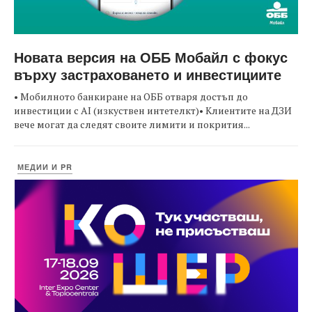
Новата версия на ОББ Мобайл с фокус
върху застраховането и инвестициите
• Мобилното банкиране на ОББ отваря достъп до
инвестиции с AI (изкуствен интетелкт)• Клиентите на ДЗИ
вече могат да следят своите лимити и покрития...
МЕДИИ И PR