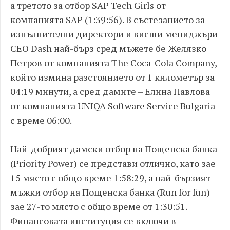
a третото за отбор SAP Tech Girls от
компанията SAP (1:39:56). В състезанието за
изпълнителни директори и висши мениджъри
CEO Dash най-бърз сред мъжете бе Желязко
Петров от компанията The Coca-Cola Company,
който измина разстоянието от 1 километър за
04:19 минути, а сред дамите – Елина Павлова
от компанията UNIQA Software Service Bulgaria
с време 06:00.
Най-добрият дамски отбор на Пощенска банка
(Priority Power) се представи отлично, като зае
15 място с общо време 1:58:29, а най-бързият
мъжки отбор на Пощенска банка (Run for fun)
зае 27-то място с общо време от 1:30:51.
Финансовата институция се включи в