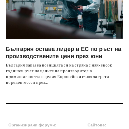
България остава лидер в ЕС по ръст на
производствените цени през юни
България запазва позицията си на страна с най-висок
годишен ръст на цените на производител в
промишлеността в целия Европейски съюз за трети
пореден месец през...
FOOTER-ФОРУМИ
FOOTER-MIDDLE
Организирани форуми:
Сайтове: