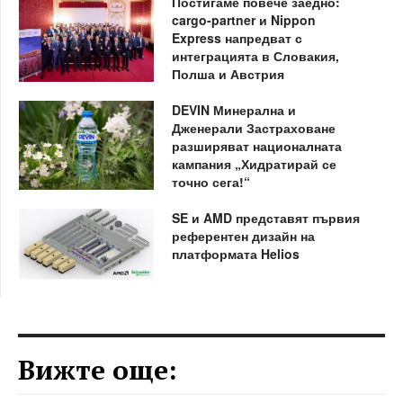
Постигаме повече заедно:
cargo-partner и Nippon
Express напредват с
интеграцията в Словакия,
Полша и Австрия
DEVIN Минерална и
Дженерали Застраховане
разширяват националната
кампания „Хидратирай се
точно сега!“
SE и AMD представят първия
референтен дизайн на
платформата Helios
Вижте още: