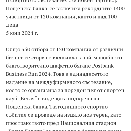
Пощенска банка, се включиха рекордните 1400
участници от 120 компании, както и над 100
деца
5 юни 2024 г.
Общо 350 отбора от 120 компании от различни
бизнес сектори се включиха в най-мащабното
благотворително щафетно бягане Postbank
Business Run 2024. Това е единадесетото
издание на междуфирменото състезание,
което се организира за пореден път от спортен
клуб „Бегач“ с водещата подкрепа на
Пощенска банка. Тазгодишното спортно
събитие се проведе на изцяло нов терен, като
пространството пред Националния стадион
„Васил Левски“ се превърна в бегаческа арена