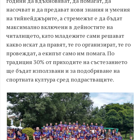
години да вдъхновяват, да помагат, да
насочват и да предават нови знания и умения
на тийнейджърите, a стремежът е да бъдат
максимално включени в дейностите на
читалището, като младежите сами решават
какво искат да правят, те го организират, те го
провеждат, а екипът само им помага. По
традиция 30% от приходите на състезанието
ще бъдат използвани и за подобряване на
спортната култура сред подрастващите.