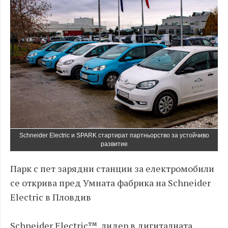
Schneider Electric и SPARK стартират партньорство за устойчиво
развитие
Парк с пет зарядни станции за електромобили
се открива пред Умната фабрика на Schneider
Electric в Пловдив
Schneider Electric™
, лидер в дигиталната