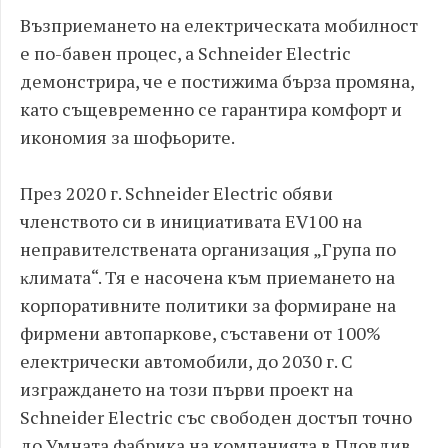
Възприемането на електрическата мобилност
е по-бавен процес, а Schneider Electric
демонстрира, че е постижима бърза промяна,
като същевременно се гарантира комфорт и
икономия за шофьорите.
През 2020 г. Schneider Electric обяви
членството си в инициативата ЕV100 на
неправителствената организация „Гpyпa пo
ĸлимaтa“. Тя е насочена към приемането на
корпоративните политики за формиране на
фирмени автопаркове, съставени от 100%
електрически автомобили, до 2030 г. С
изграждането на този първи проект на
Schneider Electric със свободен достъп точно
до Умната фабрика на компанията в Пловдив,