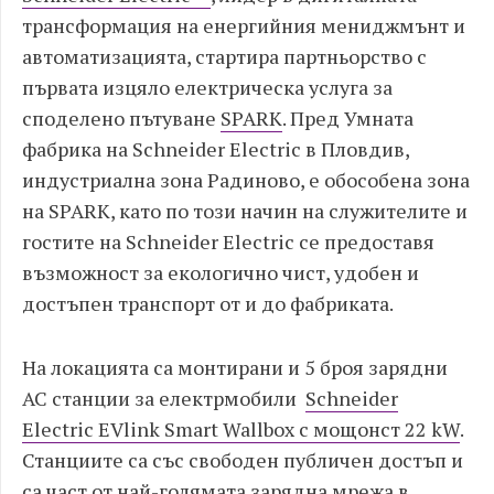
трансформация на енергийния мениджмънт и
автоматизацията, стартира партньорство с
първата изцяло електрическа услуга за
споделено пътуване
SPARK
. Пред Умната
фабрика на Schneider Electric в Пловдив,
индустриална зона Радиново, е обособена зона
на SPARK, като по този начин на служителите и
гостите на Schneider Electric се предоставя
възможност за екологично чист, удобен и
достъпен транспорт от и до фабриката.
На локацията са монтирани и 5 броя зарядни
AC станции за електрмобили
Schneider
Electric EVlink Smart Wallbox с мощонст 22 kW
.
Станциите са със свободен публичен достъп и
са част от най-голямата зарядна мрежа в