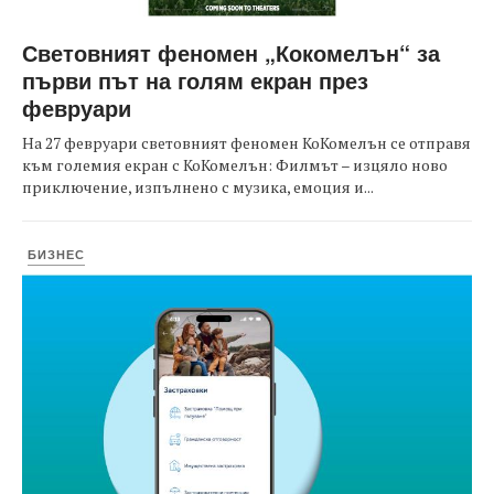
Световният феномен „Кокомелън“ за
първи път на голям екран през
февруари
На 27 февруари световният феномен КоКомелън се отправя
към големия екран с КоКомелън: Филмът – изцяло ново
приключение, изпълнено с музика, емоция и...
БИЗНЕС