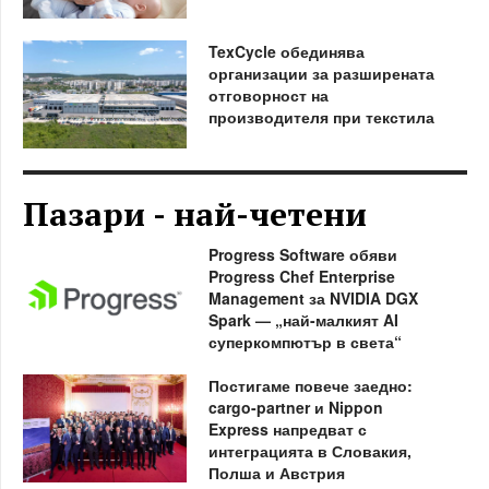
TexCycle обединява
организации за разширената
отговорност на
производителя при текстила
Пазари - най-четени
Progress Software обяви
Progress Chef Enterprise
Management за NVIDIA DGX
Spark — „най-малкият AI
суперкомпютър в света“
Постигаме повече заедно:
cargo-partner и Nippon
Express напредват с
интеграцията в Словакия,
Полша и Австрия