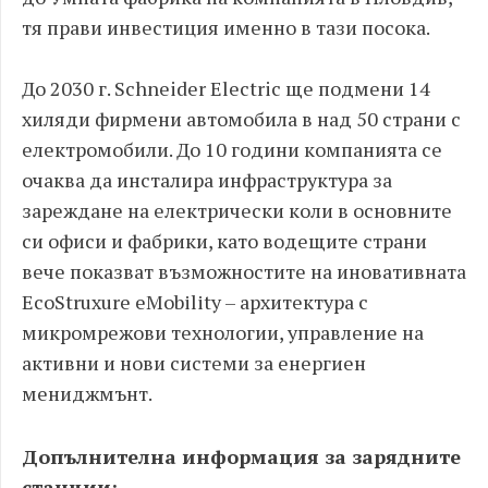
тя прави инвестиция именно в тази посока.
До 2030 г. Schneider Electric ще подмени 14
хиляди фирмени автомобила в над 50 страни с
електромобили. До 10 години компанията се
очаква да инсталира инфраструктура за
зареждане на електрически коли в основните
си офиси и фабрики, като водещите страни
вече показват възможностите на иновативната
ЕсоЅtruхurе еМоbіlіtу – архитектура с
микромрежови технологии, управление на
активни и нови системи за енергиен
мениджмънт.
Допълнителна информация за зарядните
станции: