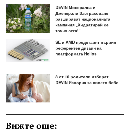
DEVIN Минерална и
Дженерали Застраховане
разширяват националната
кампания „Хидратирай се
точно сега!“
SE и AMD представят първия
референтен дизайн на
платформата Helios
8 от 10 родители избират
DEVIN Изворна за своето бебе
Вижте още: