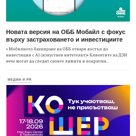
Новата версия на ОББ Мобайл с фокус
върху застраховането и инвестициите
• Мобилното банкиране на ОББ отваря достъп до
инвестиции с AI (изкуствен интетелкт)• Клиентите на ДЗИ
вече могат да следят своите лимити и покрития...
МЕДИИ И PR