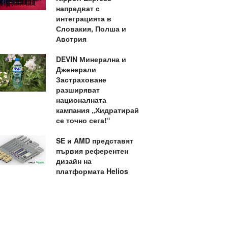
напредват с
интеграцията в
Словакия, Полша и
Австрия
DEVIN Минерална и
Дженерали
Застраховане
разширяват
националната
кампания „Хидратирай
се точно сега!“
SE и AMD представят
първия референтен
дизайн на
платформата Helios