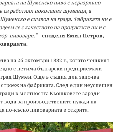
оварната на Шуменско пиво е неразривно
ук са работили поколения шуменци, а
 Шуменско е символ на града. Фабриката ни е
рдеем се с качеството на продуктите ни и с
тор-пивовари.“
- сподели Емил Петров,
оварната.
ва на 26 октомври 1882 г., когато чешкият
едно с петима български предприемачи
 град Шумен. Още в същия ден започва
 строеж на фабриката. След един неуспешен
гради в местността Кьошковете заради
от вода за производствените нужди на
а по-късно пивоварната е открита.