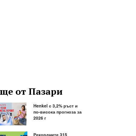
ще от Пазари
Henkel с 3,2% ръст и
по-висока прогноза за
2026 г
Рекордните 315