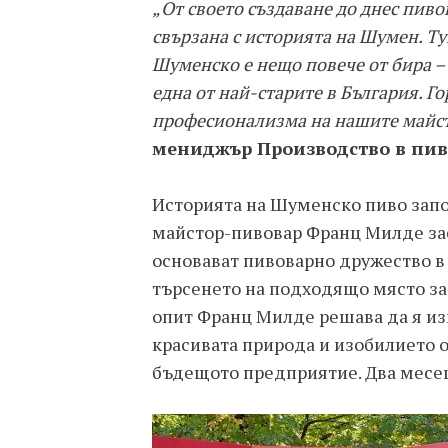
„От своето създаване до днес пив
свързана с историята на Шумен. Т
Шуменско е нещо повече от бира –
една от най-старите в България. Го
професионализма на нашите майс
мениджър Производство в пив
Историята на Шуменско пиво започ
майстор-пивовар Франц Милде за
основават пивоварно дружество в
търсенето на подходящо място за
опит Франц Милде решава да я из
красивата природа и изобилието 
бъдещото предприятие. Два месец