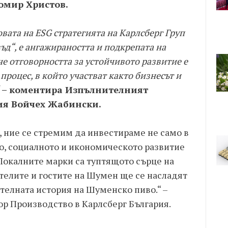
омир Христов.
овата на ESG стратегията на Карлсберг Груп
ъд“, е ангажираността и подкрепата на
че отговорността за устойчивото развитие е
 процес, в който участват както бизнесът и
– коментира Изпълнителният
ия Войчех Жабински.
, ние се стремим да инвестираме не само в
то, социалното и икономическото развитие
 Локалните марки са туптящото сърце на
телите и гостите на Шумен ще се насладят
ителната история на Шуменско пиво.“ –
р Производство в Карлсберг България.