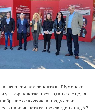
те и автентичната рецепта на Шуменско
а и усъвършенства през годините с цел да
нообразие от вкусове и продуктови
нес в пивоварната са произведени над 6.7