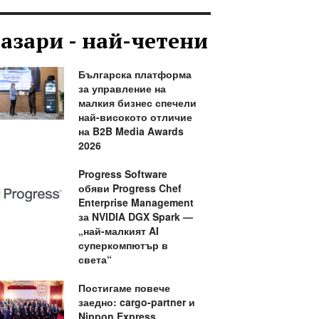
азари - най-четени
Българска платформа
за управление на
малкия бизнес спечели
най-високото отличие
на B2B Media Awards
2026
Progress Software
обяви Progress Chef
Enterprise Management
за NVIDIA DGX Spark —
„най-малкият AI
суперкомпютър в
света“
Постигаме повече
заедно: cargo-partner и
Nippon Express