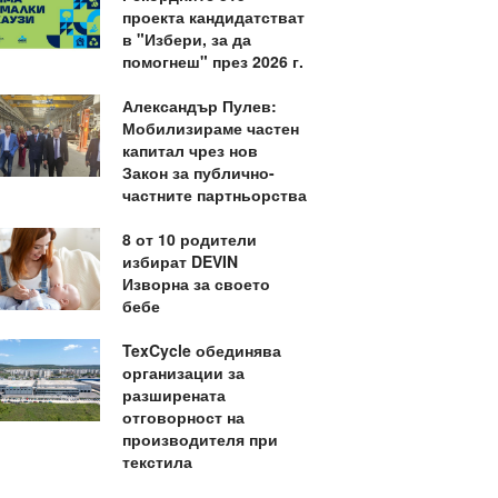
проекта кандидатстват
в "Избери, за да
помогнеш" през 2026 г.
Александър Пулев:
Мобилизираме частен
капитал чрез нов
Закон за публично-
частните партньорства
8 от 10 родители
избират DEVIN
Изворна за своето
бебе
TexCycle обединява
организации за
разширената
отговорност на
производителя при
текстила