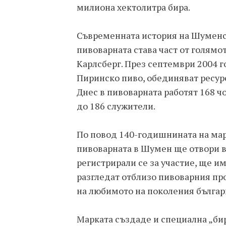
милиона хектолитра бира.
Съвременната история на Шуменск
пивоварната става част от голямо
Карлсберг. През септември 2004 г
Пиринско пиво, обединяват ресурс
Днес в пивоварната работят 168 ч
до 186 служители.
По повод 140-годишнината на ма
пивоварната в Шумен ще отвори в
регистрирали се за участие, ще им
разгледат отблизо пивоварния про
на любимото на поколения бълга
Марката създаде и специална „бир