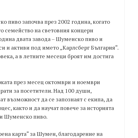
о пиво започва през 2002 година, когато
то семейство на световния концерн
одина двата завода – Шуменско пиво и
и и активи под името „Карлсберг България“.
овека, а в летните месеци броят им достига
рката през месец октомври и ноември
рати за посетители. Над 100 души,
ат възможност да се запознаят с екипа, да
цес, както и да научат повече за историята
ри Шуменско пиво.
ена карта“ за Шумен, благодарение на