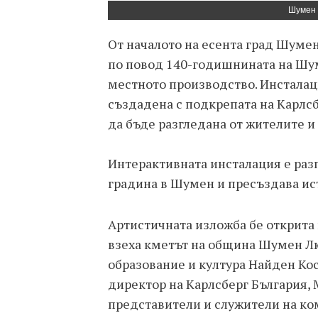
Шумен 
От началото на есента град Шумен
по повод 140-годишнината на Шум
местното производство. Инсталац
създадена с подкрепата на Карл
да бъде разгледана от жителите и 
Интерактивната инсталация е раз
градина в Шумен и пресъздава ис
Артистичната изложба бе открита 
взеха кметът на община Шумен Лю
образование и култура Найден Ко
директор на Карлсберг България,
представители и служители на ко