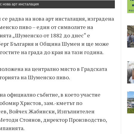
с нова арт инсталация
 се радва на нова арт инсталация, изградена
енско пиво – един от символите на
ията „Шуменско от 1882 до днес“ е
сберг България и Община Шумен и ще може
гостите на града до края на тази година.
положена на централно място в Градската
торията на Шуменско пиво.
на официално събитие, в което участие
бомир Христов, зам.-кметът по
сев, Войчех Жабински, Изпълнителен
 Методи Стоянов, директор Производство,
мпанията.