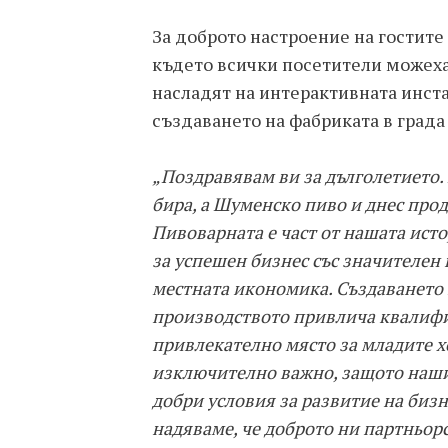
За доброто настроение на гостите
където всички посетители можеха 
насладят на интерактивната инста
създаването на фабриката в града
„Поздравявам ви за дълголетието.
бира, а Шуменско пиво и днес прод
Пивоварната е част от нашата исто
за успешен бизнес със значителен 
местната икономика. Създаването 
производството привлича квалиф
привлекателно място за младите хо
изключително важно, защото нашит
добри условия за развитие на бизн
надяваме, че доброто ни партньор