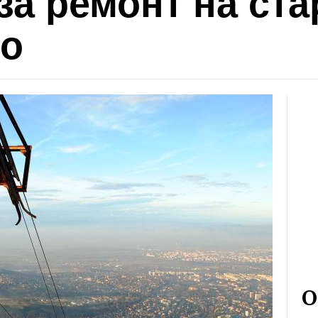
за ремонт на ст
то
О