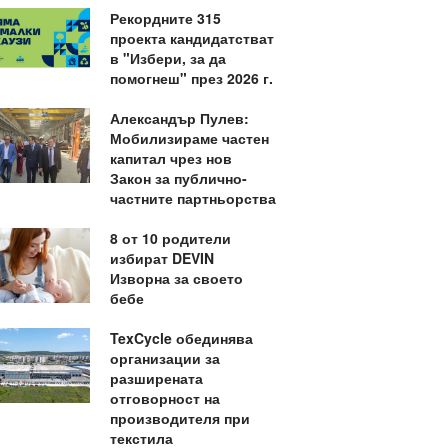
Рекордните 315
проекта кандидатстват
в "Избери, за да
помогнеш" през 2026 г.
Александър Пулев:
Мобилизираме частен
капитал чрез нов
Закон за публично-
частните партньорства
8 от 10 родители
избират DEVIN
Изворна за своето
бебе
TexCycle обединява
организации за
разширената
отговорност на
производителя при
текстила