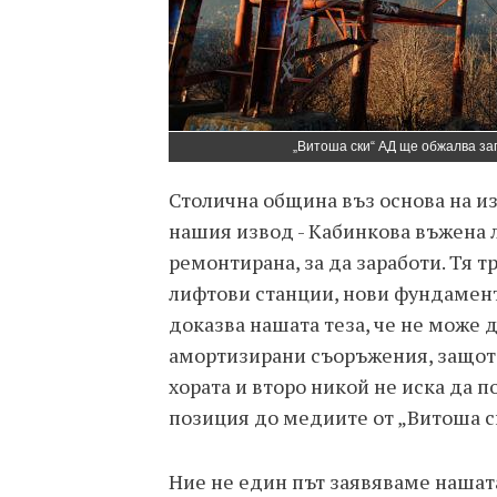
„Витоша ски“ АД ще обжалва за
Столична община въз основа на и
нашия извод - Кабинкова въжена 
ремонтирана, за да заработи. Тя т
лифтови станции, нови фундаменти
доказва нашата теза, че не може 
амортизирани съоръжения, защото
хората и второ никой не иска да п
позиция до медиите от „Витоша с
Ние не един път заявяваме нашат