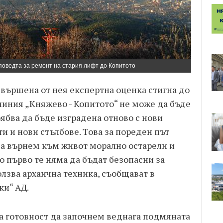
поведта за ремонт на стария лифт до Копитото
звършена от нея експертна оценка стигна до
линия „Княжево - Копитото“ не може да бъде
рябва да бъде изградена отново с нови
 и нови стълбове. Това за пореден път
да върнем към живот морално остарели и
 първо те няма да бъдат безопасни за
олзва архаична техника, съобщават в
ки“ АД.
а готовност да започнем веднага подмяната