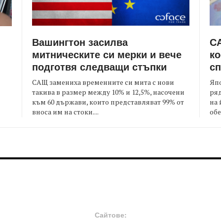
Вашингтон засилва
СА
митническите си мерки и вече
ко
подготвя следващи стъпки
сп
САЩ замениха временните си мита с нови
Япо
такива в размер между 10% и 12,5%, насочени
ряд
към 60 държави, които представляват 99% от
на 
я
вноса им на стоки....
обе
FOOTER-MIDDLE
F
Сайтове: