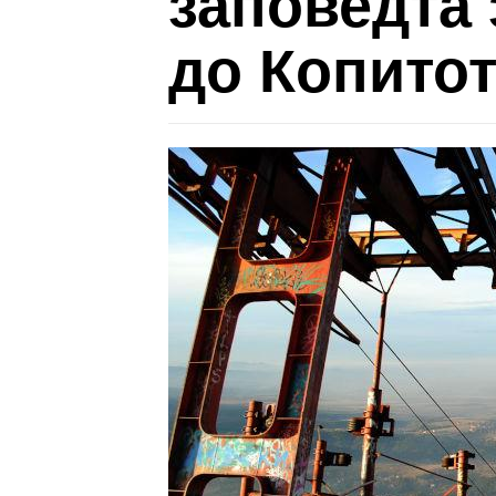
заповедта 
до Копито