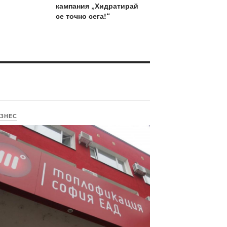
кампания „Хидратирай
се точно сега!“
ЗНЕС