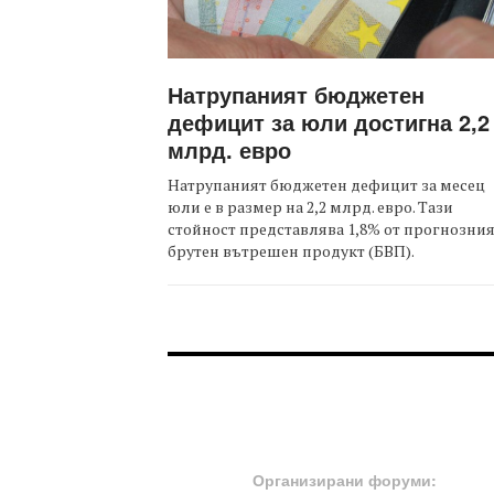
Натрупаният бюджетен
дефицит за юли достигна 2,2
млрд. евро
Натрупаният бюджетен дефицит за месец
юли е в размер на 2,2 млрд. евро. Тази
стойност представлява 1,8% от прогнозни
брутен вътрешен продукт (БВП).
FOOTER-ФОРУМИ
Организирани форуми: