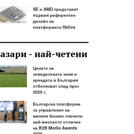
SE и AMD представят
първия референтен
дизайн на
платформата Helios
азари - най-четени
Цените на
земеделската земя и
арендата в България
отбелязват спад през
2025 г.
Българска платформа
за управление на
малкия бизнес спечели
най-високото отличие
на B2B Media Awards
2026