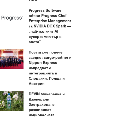
Progress Software
обяви Progress Chef
Enterprise Management
за NVIDIA DGX Spark —
„най-малкият AI
суперкомпютър в
света“
Постигаме повече
заедно: cargo-partner и
Nippon Express
напредват с
интеграцията в
Словакия, Полша и
Австрия
DEVIN Минерална и
Дженерали
Застраховане
разширяват
националната