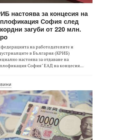
ИБ настоява за концесия на
оплофикация София след
кордни загуби от 220 млн.
вро
федерацията на работодателите и
дустриалците в България (КРИБ)
циално настоява за отдаване на
плофикация София" ЕАД на концесия....
ОВИНИ