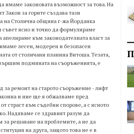
да имаме законовата възможност за това. На
т Закон за горите създава тази
а на Столична община г-жа Йорданка
 съвет ясно и точно да формулираме
а апелираме към законодателната власт за
имаме лесен, модерен и безопасен
П
ата от столичани планина Витоша. Тезата,
звършим подмяната на съоръженията, е
д за ремонт на старото съоръжение - лифт
законна и ние ще я обжалваме пред
 от страст към съдебни спорове, а с ясното
чко. Надяваме се здравият разум да
 за решаване на проблемите, а не да
титуция на друга, защото това не е в