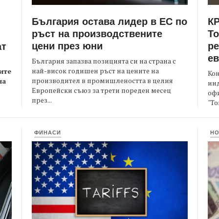
България остава лидер в ЕС по
КР
ръст на производствените
Т
цени през юни
ре
ат
е
България запазва позицията си на страна с
най-висок годишен ръст на цените на
ите
Кон
производител в промишлеността в целия
на
ин
Европейски съюз за трети пореден месец
офи
през...
"То
ФИНАСИ
Н