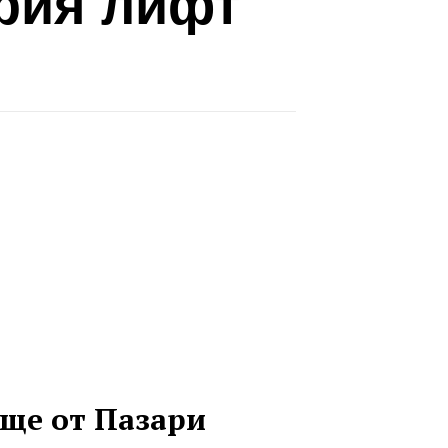
ария лифт
ще от Пазари