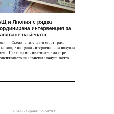
Щ и Япония с рядка
ординирана интервенция за
асяване на йената
ния и Съединените щати стартираха
ка, координирана интервенция за покупка
йени. Целта на инициативата е да спре
зценяването на японската валута, която...
OOTER-СЪБИТИЯ
Организирани Събития: