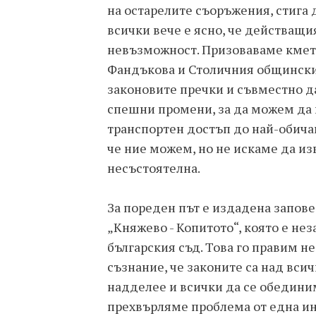
на остарелите съоръжения, стига 
всички вече е ясно, че действащия
невъзможност. Призоваваме кмет
Фандъкова и Столичния общински
законовите пречки и съвместно д
спешни промени, за да можем да 
транспортен достъп до най-обичан
че ние можем, но не искаме да и
несъстоятелна.
За пореден път е издадена запове
„Княжево - Копитото“, която е не
българския съд. Това го правим не
съзнание, че законите са над вси
надделее и всички да се обединим
прехвърляме проблема от една инс