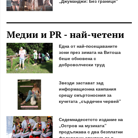
„Джуманджи: Без граници“
Медии и PR - най-четени
Една от най-посещаваните
зони през зимата на Витоша
беше обновена с
доброволчески труд
Звезди застават зад
информационна кампания
срещу смъртоносния за
кучетата „сърдечен червей“
Седемнадесетото издание на
„Остров на музиката“
продължава с два безплатни
фолклорни спектакъла в