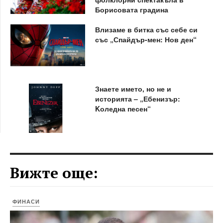
Борисовата градина
Влизаме в битка със себе си
със „Спайдър-мен: Нов ден“
Знаете името, но не и
историята – „Ебенизър:
Kоледна песен“
Вижте още:
ФИНАСИ