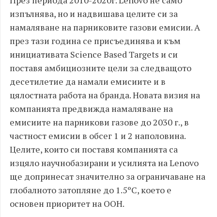
През периода 2010-2020г. Lenovo не само
изпълнява, но и надвишава целите си за
намаляване на парниковите газови емисии. А
през тази година се присъединява и към
инициативата Science Based Targets и си
поставя амбициозните цели за следващото
десетилетие да намали емисиите и в
цялостната работа на бранда. Новата визия на
компанията предвижда намаляване на
емисиите на парникови газове до 2030 г., в
частност емисии в обсег 1 и 2 наполовина.
Целите, които си поставя компанията са
изцяло научнобазирани и усилията на Lenovo
ще допринесат значително за ограничаване на
глобалното затопляне до 1.5ºC, което е
основен приоритет на ООН.