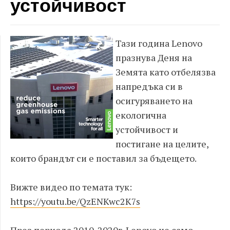
устойчивост
Тази година Lenovo
празнува Деня на
Земята като отбелязва
напредъка си в
осигуряването на
екологична
устойчивост и
постигане на целите,
които брандът си е поставил за бъдещето.
Вижте видео по темата тук:
https://youtu.be/QzENKwc2K7s