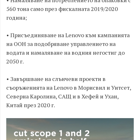
• Намаляване на потреблението на опаковки с
560 тона само през фискалната 2019/2020
година;
• Присъединяване на Lenovo към кампанията
на ООН за подобряване управлението на
водата и намаляване на водния негостиг до
2050 г.
• Завършване на слънчеви проекти в
съоръженията на Lenovo в Морисвил и Уитсет,
Северна Каролина, САЩ и в Хефей и Ухан,
Китай през 2020 г.