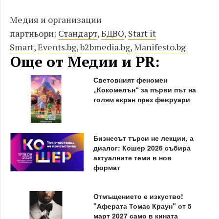
Медия и организации
партньори:
Стандарт
,
БДВО
,
Start it
Smart
,
Events.bg
,
b2bmedia.bg
,
Manifesto.bg
Още от Медии и PR:
Световният феномен
„Кокомелън“ за първи път на
голям екран през февруари
Бизнесът търси не лекции, а
диалог: Кошер 2026 събира
актуалните теми в нов
формат
Отмъщението е изкуство!
"Аферата Томас Краун" от 5
март 2027 само в кината