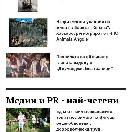
Неприемливи условия на
живот в Зоокът „Кенана“,
Хасково, регистрират от НПО
Animals Angels
Правилата се обръщат с
главата надолу с
„Джуманджи: Без граници“
Медии и PR - най-четени
Една от най-посещаваните
зони през зимата на Витоша
беше обновена с
доброволчески труд