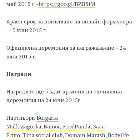
май 2015 г. -
https://goo.gl/BZB5iM
Краен срок за попълване на онлайн формуляра
- 15 юни 2015 г.
Официална церемония за награждаване – 24
юни 2015 г.
Награди
Наградите ще бъдат връчени на специална
церемония на 24 юни 2015г.
Партньори:
Bulgaria
Mall
,
Zagorka
,
Банкя
,
FoodPanda
,
Зала
Едно
,
Tina social club
,
Domain Marash
,
Bodylife