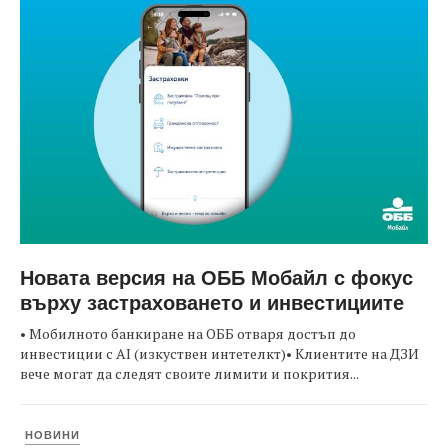
Новата версия на ОББ Мобайл с фокус
върху застраховането и инвестициите
• Мобилното банкиране на ОББ отваря достъп до
инвестиции с AI (изкуствен интетелкт)• Клиентите на ДЗИ
вече могат да следят своите лимити и покрития...
НОВИНИ