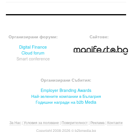
FOOTER-ФОРУМИ
FOOTER-MIDDLE
Организирани форуми:
Сайтове:
Digital Finance
Cloud forum
Smart conference
FOOTER-СЪБИТИЯ
Организирани Събития:
Employer Branding Awards
Най-зелените компании в Бълагрия
Годишни награди на b2b Media
За Нас
|
Условия за ползване
|
Поверителност
|
Реклама
|
Контакти
Copyright 2008-
2026 © b2bmedia.bg