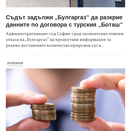
Съдът задължи „Булгаргаз“ да разкрие
данните по договора с турския „Боташ“
Административният съд София-град окончателно отмени
отказа на „Булгаргаз“ да предостави информация за
реално доставените количества природен газ и...
НОВИНИ