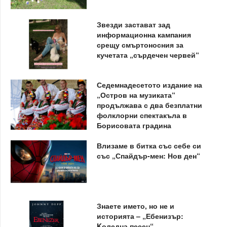
Звезди застават зад
информационна кампания
срещу смъртоносния за
кучетата „сърдечен червей“
Седемнадесетото издание на
„Остров на музиката“
продължава с два безплатни
фолклорни спектакъла в
Борисовата градина
Влизаме в битка със себе си
със „Спайдър-мен: Нов ден“
Знаете името, но не и
историята – „Ебенизър:
Kоледна песен“