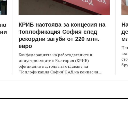
КРИБ настоява за концесия на
Н
 по
Топлофикация София след
де
ени
рекордни загуби от 220 млн.
мл
евро
На
юли
Конфедерацията на работодателите и
сто
индустриалците в България (КРИБ)
бру
официално настоява за отдаване на
"Топлофикация София" ЕАД на концесия....
FOOTER-MIDDLE
F