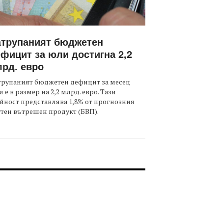
атрупаният бюджетен
фицит за юли достигна 2,2
рд. евро
трупаният бюджетен дефицит за месец
 е в размер на 2,2 млрд. евро. Тази
йност представлява 1,8% от прогнозния
тен вътрешен продукт (БВП).
OOTER-СЪБИТИЯ