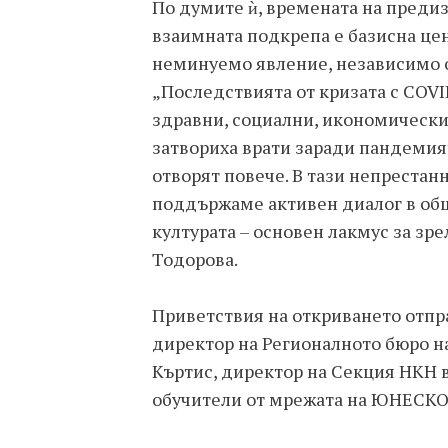
По думите ѝ, времената на предиз
взаимната подкрепа е базисна цен
неминуемо явление, независимо о
„Последствията от кризата с COVI
здравни, социални, икономически,
затвориха врати заради пандемият
отворят повече. В тази непрестан
поддържаме активен диалог в общ
културата – основен лакмус за зре
Тодорова.
Приветствия на откриването отпр
директор на Регионалното бюро н
Къртис, директор на Секция НКН 
обучители от мрежата на ЮНЕСКО 