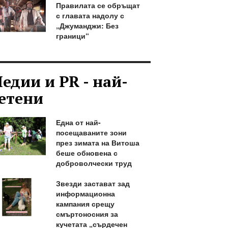
Правилата се обръщат
с главата надолу с
„Джуманджи: Без
граници“
едии и PR - най-
етени
Една от най-
посещаваните зони
през зимата на Витоша
беше обновена с
доброволчески труд
Звезди застават зад
информационна
кампания срещу
смъртоносния за
кучетата „сърдечен