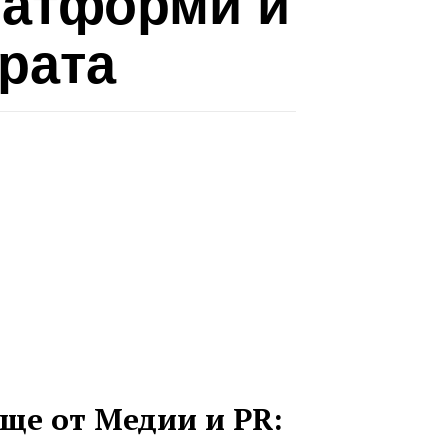
латформи и
урата
ще от Медии и PR: