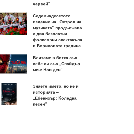
червей“
Седемнадесетото
издание на „Остров на
музиката“ продължава
с два безплатни
фолклорни спектакъла
в Борисовата градина
Влизаме в битка със
себе си със „Спайдър-
мен: Нов ден“
Знаете името, но не и
историята –
„Ебенизър: Kоледна
песен“