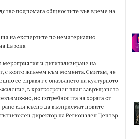
дство подпомага общностите във време на
реща на експертите по нематериално
на Европа
а мероприятия и дигитализиране на
ст, с която живеем към момента. Смятам, че
ешно се справят с опазването на културното
съжаление, в краткосрочен план завръщането
евъзможно, но потребността на хората от
е рано или късно да възприемат новите
зпълнителен директор на Регионален Център