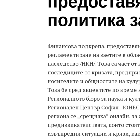
предостав
политика з
Финансова подкрепа, предоставян
регламентиране на заетите в обла
наследство /НКН/. Това са част от
последиците от кризата, предпри
носителите и общностите на кулу
Това бе сред акцентите по време 
Регионалното бюро за наука и кул
Регионален Център София - ЮНЕСК
региона се „срещнаха” онлайн, за
предизвикателствата, които стоят
извънредни ситуации и кризи, как