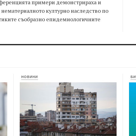
нференцията примери демонстрираха и
а нематериалното културно наследство по
ктиките съобразно епидемиологичните
НОВИНИ
БИ