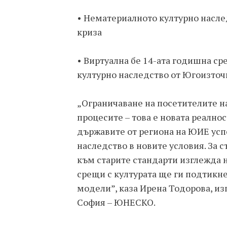
• Нематериалното културно насле
криза
• Виртуална бе 14-ата годишна с
културно наследство от Югоизточ
„Ограничаване на посетителите н
процесите – това е новата реално
държавите от региона на ЮИЕ усп
наследство в новите условия. За 
към старите стандарти изглежда н
срещи с културата ще ги подтикн
модели”, каза Ирена Тодорова, и
София – ЮНЕСКО.