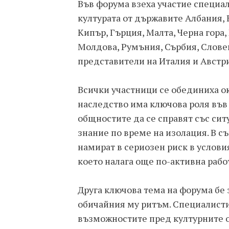
Във форума взеха участие специа
културата от държавите Албания, 
Кипър, Гърция, Малта, Черна гора
Молдова, Румъния, Сърбия, Словен
представители на Италия и Австр
Всички участници се обединиха ок
наследство има ключова роля във 
общностите да се справят със ситу
знание по време на изолация. В с
намират в сериозен риск в услов
което налага още по-активна работ
Друга ключова тема на форума бе
обичайния му ритъм. Специалисти
възможностите пред културните 