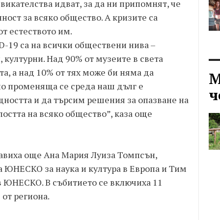
викателства идват, за да ни припомнят, че
ност за всяко общество. А кризите са
т естеството им.
D-19 са на всички обществени нива –
 културни. Над 90% от музеите в света
а, а над 10% от тях може би няма да
М
но променяща се среда наш дълг е
ч
ността и да търсим решения за опазване на
лостта на всяко общество”, каза още
авиха още Ана Мария Луиза Томпсън,
а ЮНЕСКО за наука и култура в Европа и Тим
в ЮНЕСКО. В събитието се включиха 11
от региона.