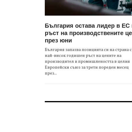
България остава лидер в ЕС
ръст на производствените ц
през юни
България запазва позицията си на страна с
най-висок годишен ръст на цените на
производител в промишлеността в целия
Европейски съюз за трети пореден месец
през...
FOOTER-ФОРУМИ