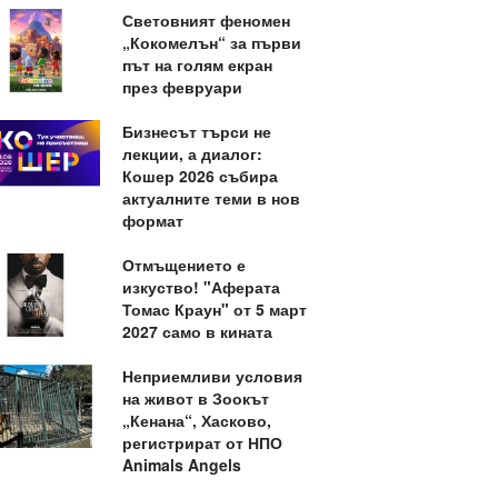
Световният феномен
„Кокомелън“ за първи
път на голям екран
през февруари
Бизнесът търси не
лекции, а диалог:
Кошер 2026 събира
актуалните теми в нов
формат
Отмъщението е
изкуство! "Аферата
Томас Краун" от 5 март
2027 само в кината
Неприемливи условия
на живот в Зоокът
„Кенана“, Хасково,
регистрират от НПО
Animals Angels