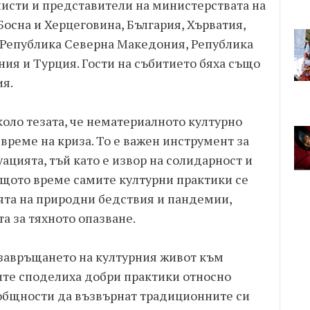
листи и представители на министерствата на
Босна и Херцеговина, България, Хърватия,
, Република Северна Македония, Република
ия и Турция. Гости на събитието бяха също
ия.
оло тезата, че нематериалното културно
време на криза. То е важен инструмент за
ацията, тъй като е извор на солидарност и
ъщото време самите културни практики се
ията на природни бедствия и пандемии,
а за тяхното опазване.
 завръщането на културния живот към
те споделиха добри практики относно
общности да възвърнат традиционните си