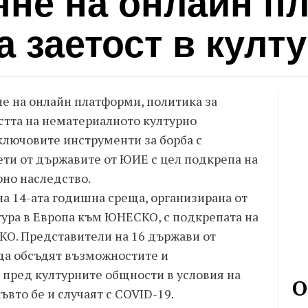
яне на онлайн п
а заетост в култ
е на онлайн платформи, политика за
стта на нематериалното културно
 ключовите инструменти за борба с
ети от държавите от ЮИЕ с цел подкрепа на
рно наследство.
на 14-ата годишна среща, организирана от
тура в Европа към ЮНЕСКО, с подкрепата на
О. Представители на 16 държави от
 да обсъдят възможностите и
 пред културните общности в условия на
О
ъвто бе и случаят с COVID-19.