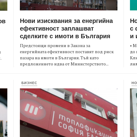
Нови изисквания за енергийна
Но
ов
ефективност заплашват
с 
сделките с имоти в България
и 
Предстоящи промени в Закона за
• М
енергийната ефективност поставят под риск
до 
и
пазара на имоти в България. Тъй като
Кли
.
предложението идва от Министерството...
лим
БИЗНЕС
Н