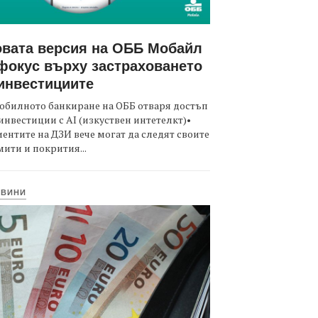
вата версия на ОББ Мобайл
фокус върху застраховането
инвестициите
обилното банкиране на ОББ отваря достъп
инвестиции с AI (изкуствен интетелкт)•
ентите на ДЗИ вече могат да следят своите
ити и покрития...
ОВИНИ