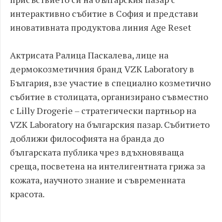
интерактивно събитие в София и представи
иновативната продуктова линия Age Reset
Актрисата Ралица Паскалева, лице на
дермокозметичния бранд VZK Laboratory в
България, взе участие в специално козметично
събитие в столицата, организирано съвместно
с Lilly Drogerie – стратегически партньор на
VZK Laboratory на българския пазар. Събитието
доближи философията на бранда до
българската публика чрез вдъхновяваща
среща, посветена на интелигентната грижа за
кожата, научното знание и съвременната
красота.