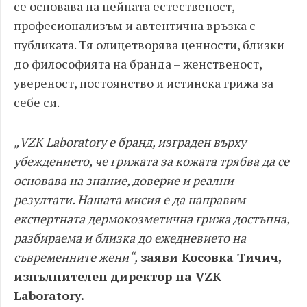
се основава на нейната естественост,
професионализъм и автентична връзка с
публиката. Тя олицетворява ценности, близки
до философията на бранда – женственост,
увереност, постоянство и истинска грижа за
себе си.
„VZK Laboratory е бранд, изграден върху
убеждението, че грижата за кожата трябва да се
основава на знание, доверие и реални
резултати. Нашата мисия е да направим
експертната дермокозметична грижа достъпна,
разбираема и близка до ежедневието на
съвременните жени“,
заяви Косовка Тичич,
изпълнителен директор на VZK
Laboratory.