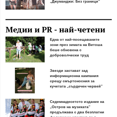
„Джуманджи: Без граници“
Медии и PR - най-четени
Една от най-посещаваните
зони през зимата на Витоша
беше обновена с
доброволчески труд
Звезди застават зад
информационна кампания
срещу смъртоносния за
кучетата „сърдечен червей“
Седемнадесетото издание на
„Остров на музиката“
продължава с два безплатни
фолклорни спектакъла в