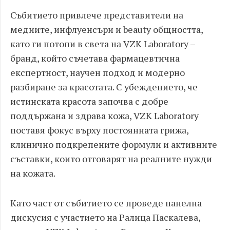
Събитието привлече представители на
медиите, инфлуенсъри и beauty общността,
като ги потопи в света на VZK Laboratory –
бранд, който съчетава фармацевтична
експертност, научен подход и модерно
разбиране за красотата. С убеждението, че
истинската красота започва с добре
поддържана и здрава кожа, VZK Laboratory
поставя фокус върху постоянната грижа,
клинично подкрепените формули и активните
съставки, които отговарят на реалните нужди
на кожата.
Като част от събитието се проведе панелна
дискусия с участието на Ралица Паскалева,