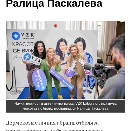
Ралица Паскалева
Наука, нежност и автентична грижа: VZK Laboratory празнува
красотата с бранд посланика си Ралица Паскалева
Дермокозметичният бранд отбеляза
присъствието си на българския пазар с