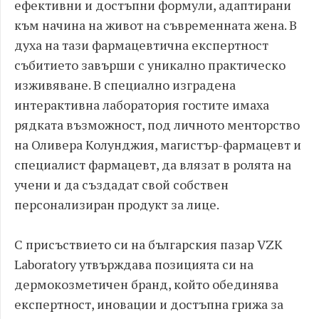
ефективни и достъпни формули, адаптирани
към начина на живот на съвременната жена. В
духа на тази фармацевтична експертност
събитието завърши с уникално практическо
изживяване. В специално изградена
интерактивна лаборатория гостите имаха
рядката възможност, под личното менторство
на Оливера Колунджия, магистър-фармацевт и
специалист фармацевт, да влязат в ролята на
учени и да създадат свой собствен
персонализиран продукт за лице.
С присъствието си на българския пазар VZK
Laboratory утвърждава позицията си на
дермокозметичен бранд, който обединява
експертност, иновации и достъпна грижа за