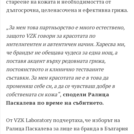
стареене на кожата и необходимостта от
дългосрочна, целенасочена и ефективна грижа.
„За мен това партньорство е много естествено,
защото VZK говори за красотата по
интелигентен и автентичен начин. Харесва ми,
че брандът не обещава чудеса за една нощ, а
поставя акцент върху редовната грижа,
постоянството и клинично тестваните
съставки. За мен красотата не е в това да
променяш себе си, а да се чувстваш добре в
собствената си кожа“
,
сподели Ралица
Паскалева по време на събитието.
От VZK Laboratory подчертаха, че изборът на
Ралица Паскалева за лице на бранда в България