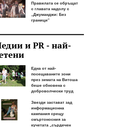
Правилата се обръщат
с главата надолу с
„Джуманджи: Без
граници“
едии и PR - най-
етени
Една от най-
посещаваните зони
през зимата на Витоша
беше обновена с
доброволчески труд
Звезди застават зад
информационна
кампания срещу
смъртоносния за
кучетата „сърдечен