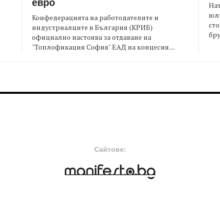
евро
На
юли
Конфедерацията на работодателите и
сто
индустриалците в България (КРИБ)
бру
официално настоява за отдаване на
"Топлофикация София" ЕАД на концесия....
FOOTER-MIDDLE
F
Сайтове: