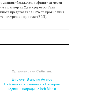
трупаният бюджетен дефицит за месец
 е в размер на 2,2 млрд. евро. Тази
йност представлява 1,8% от прогнозния
тен вътрешен продукт (БВП).
OOTER-СЪБИТИЯ
Организирани Събития:
Employer Branding Awards
Най-зелените компании в Бълагрия
Годишни награди на b2b Media