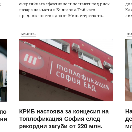
енергийната ефективност поставят под риск
до 
и
пазара на имоти в България. Тъй като
Кли
.
предложението идва от Министерството...
лим
БИЗНЕС
Н
КРИБ настоява за концесия на
Н
 по
Топлофикация София след
де
ени
рекордни загуби от 220 млн.
мл