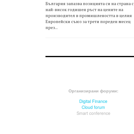
България запазва позицията си на страна с
най-висок годишен ръст на цените на
производител в промишлеността в целия
Европейски съюз за трети пореден месец
през...
FOOTER-ФОРУМИ
Организирани форуми:
Digital Finance
Cloud forum
Smart conference