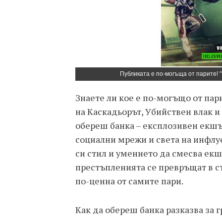
Публиката е по-могъща от парите! "
Знаете ли кое е по-могъщо от па
на Каскадьорът, Убийствен влак и
обереш банка – експлозивен екшън
социални мрежи и света на инфлу
си стил и умението да смесва екшъ
престъпленията се превръщат в с
по-ценна от самите пари.
Как да обереш банка разказва за 