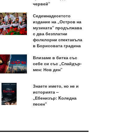
червей“
Седемнадесетото
издание на „Остров на
музиката“ продължава
с два безплатни
фолклорни спектакъла
в Борисовата градина
Влизаме в битка със
себе си със „Спайдър-
мен: Нов ден“
Знаете името, но не и
историята –
„Ебенизър: Kоледна
песен“