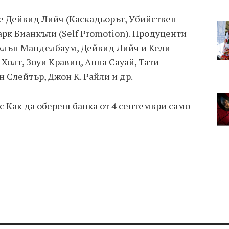
 е Дейвид Лийч (Каскадьорът, Убийствен
арк Бианкъли (Self Promotion). Продуценти
 Алън Манделбаум, Дейвид Лийч и Кели
Холт, Зоуи Кравиц, Анна Сауай, Тати
 Слейтър, Джон К. Райли и др.
с Как да обереш банка от 4 септември само