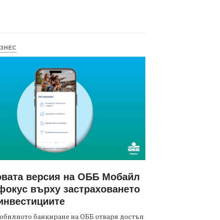
ЗНЕС
вата версия на ОББ Мобайл
фокус върху застраховането
инвестициите
обилното банкиране на ОББ отваря достъп