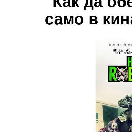
"Как да об
само в кин