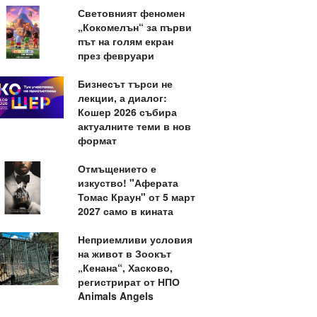
Световният феномен
„Кокомелън“ за първи
път на голям екран
през февруари
Бизнесът търси не
лекции, а диалог:
Кошер 2026 събира
актуалните теми в нов
формат
Отмъщението е
изкуство! "Аферата
Томас Краун" от 5 март
2027 само в кината
Неприемливи условия
на живот в Зоокът
„Кенана“, Хасково,
регистрират от НПО
Animals Angels