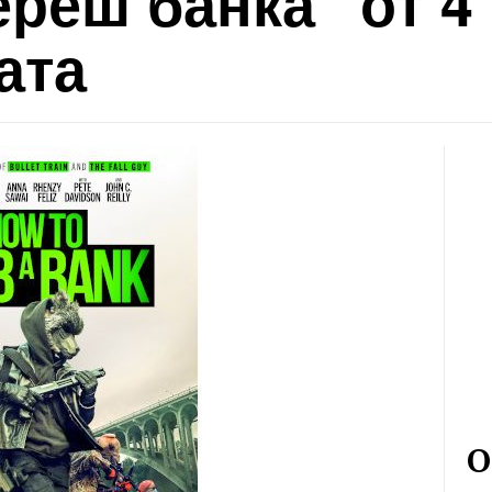
ереш банка" от 4
ата
О