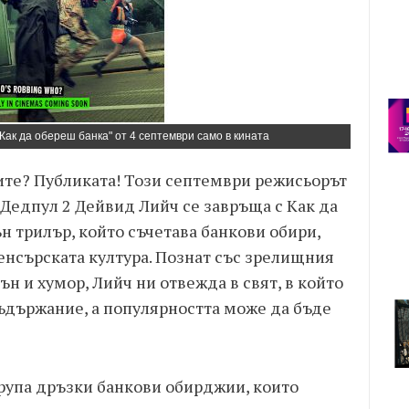
Как да обереш банка" от 4 септември само в кината
рите? Публиката! Този септември режисьорът
 Дедпул 2 Дейвид Лийч се завръща с Как да
 трилър, който съчетава банкови обири,
енсърската култура. Познат със зрелищния
н и хумор, Лийч ни отвежда в свят, в който
ъдържание, а популярността може да бъде
група дръзки банкови обирджии, които