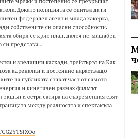
лните мрежи и постепенно се превръщат
тели. Докато полицията се опитва да ги
 опитен федерален агент и млада хакерка,
ади собствените си опасни способности.
рията обири се крие план, далеч по-мащабен
 си представи...
М
ч
елки и зрелищни каскади, трейлърът на Как
доза адреналин и постоянно нарастващо
ите на публиката стават част от самото
 енергия и кинетичен размах филмът
 екшън и остра сатира на съвременния свят
 границата между реалността и спектакъла
=TCG2YTSlXOo