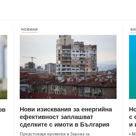
НОВИНИ
БИ
Нови изисквания за енергийна
Но
ов
ефективност заплашват
с 
сделките с имоти в България
и 
Предстоящи промени в Закона за
• М