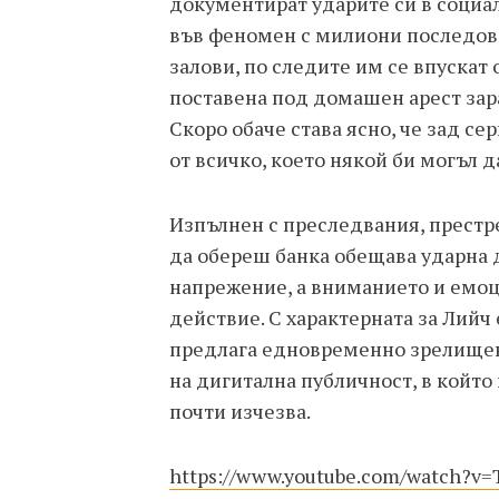
документират ударите си в социа
във феномен с милиони последова
залови, по следите им се впускат
поставена под домашен арест зар
Скоро обаче става ясно, че зад се
от всичко, което някой би могъл да
Изпълнен с преследвания, престр
да обереш банка обещава ударна 
напрежение, а вниманието и емоци
действие. С характерната за Лийч
предлага едновременно зрелищен
на дигитална публичност, в който
почти изчезва.
https://www.youtube.com/watch?v