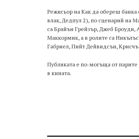
Режисьор на Как да обереш банка
влак, Дедпул 2), по сценарий на М
са Брайън Грейзър, Джеб Броуди,
Маккормик, а в ролите са Никълъс 
Габриел, Пийт Дейвидсън, Крисчън
Публиката е по-могъща от парите 
в кината.