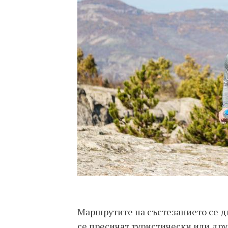
Маршрутите на състезанието се д
се пресичат туристически или дру