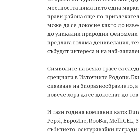
местността няма нито една марки
прави района още по-привлекател
може да се докосне както до изве
до уникални природни феномени к
предлага голяма денивелация, те
събудят интереса и на най-запале
Символите на всяко трасе са след
срещнати в Източните Родопи. Еки
опазване на биоразнообразието, а
повече хора да се докоснат до то
И тази година компании като: Dunde
Pepsi, ЕвроИнс, RooBar, MelliGEL,
събитието, осигурявайки награди 