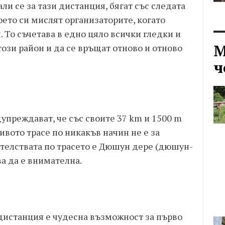
ли се за тази дистанция, бягат със следата
което си мислят организаторите, когато
 То съчетава в едно цяло всички гледки и
М
 този район и да се връщат отново и отново
ч
дупреждават, че със своите 37 km и 1500 m
вото трасе по никакъв начин не е за
телствата по трасето е Дюшун дере (дюшун-
ва да е внимателна.
дистанция е чудесна възможност за първо