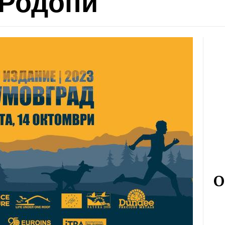
 Родопи“
О