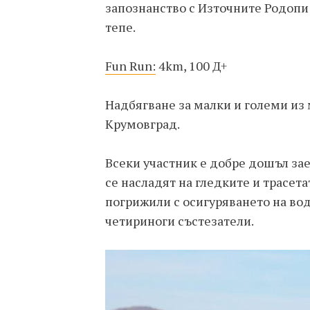
запознанство с Източните Родопи 
тепе.
Fun Run:
4km, 100 Д+
Надбягване за малки и големи из 
Крумовград.
Всеки участник е добре дошъл за
се насладят на гледките и трасета
погрижили с осигуряването на вод
четириноги състезатели.