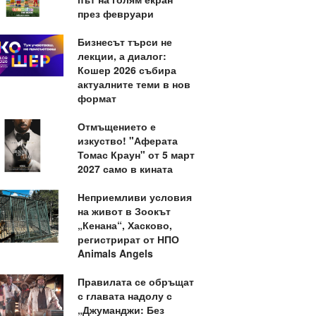
през февруари
Бизнесът търси не
лекции, а диалог:
Кошер 2026 събира
актуалните теми в нов
формат
Отмъщението е
изкуство! "Аферата
Томас Краун" от 5 март
2027 само в кината
Неприемливи условия
на живот в Зоокът
„Кенана“, Хасково,
регистрират от НПО
Animals Angels
Правилата се обръщат
с главата надолу с
„Джуманджи: Без