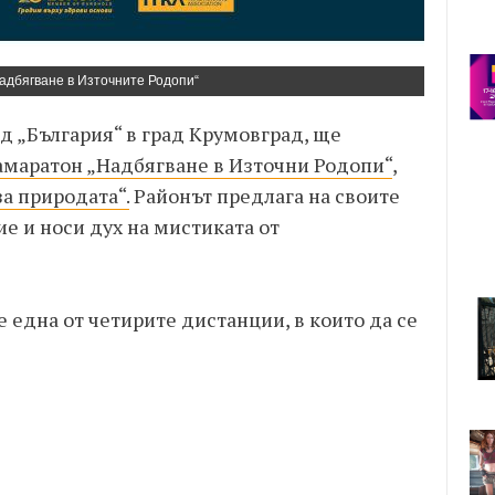
Надбягване в Източните Родопи“
ад „България“ в град Крумовград, ще
амаратон „Надбягване в Източни Родопи“
,
а природата“.
Районът предлага на своите
е и носи дух на мистиката от
 една от четирите дистанции, в които да се