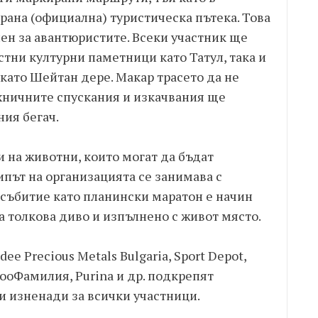
рана (официална) туристическа пътека. Това
ен за авантюристите. Всеки участник ще
стни културни паметници като Татул, така и
ато Шейтан дере. Макар трасето да не
хничните спускания и изкачвания ще
ния бегач.
и на животни, които могат да бъдат
път на организацията се занимава с
 събитие като планински маратон е начин
ва толкова диво и изпълнено с живот място.
e Precious Metals Bulgaria, Sport Depot,
 ЗооФамилия, Purina и др. подкрепят
и изненади за всички участници.