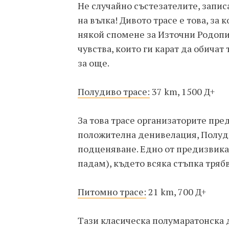
Не случайно състезателите, записа
на вълка! Дивото трасе е това, за 
някой спомене за Източни Родопи.
чувства, които ги карат да обичат
за още.
Полудиво трасе:
37 km, 1500 Д+
За това трасе организаторите пре
положителна денивелация, Полуди
подценяване. Едно от предизвика
падам), където всяка стъпка тряб
Питомно трасе:
21 km, 700 Д+
Tази класическа полумаратонска 