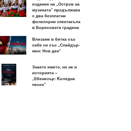
издание на „Остров на
музиката“ продължава
с два безплатни
фолклорни спектакъла
в Борисовата градина
Влизаме в битка със
себе си със „Спайдър-
мен: Нов ден“
Знаете името, но не и
историята –
„Ебенизър: Kоледна
песен“