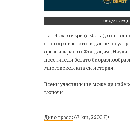
От 4 до 67 км „
На 14 октомври (събота), от площ
стартира третото издание на
ултр
организиран от
Фондация „Наука з
посетители богато биоразнообрази
многовековната си история.
Всеки участник ще може да избере
включи:
Диво трасе:
67 km, 2500 Д+