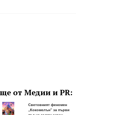
ще от Медии и PR:
Световният феномен
„Кокомелън“ за първи
път на голям екран