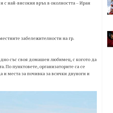
и с най-високия връх в околността – Иран
местните забележителности на гр.
едно със своя домашен любимец, с когото да
та. По пунктовете, организаторите са се
а и места за почивка за всички двуноги и