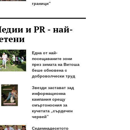
граници“
едии и PR - най-
етени
Една от най-
посещаваните зони
през зимата на Витоша
беше обновена с
доброволчески труд
Звезди застават зад
информационна
кампания срещу
смъртоносния за
кучетата „сърдечен
червей“
Седемнадесетото