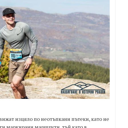
вижат изцяло по неотъпкани пътеки, като не
ги маркирани маршрути, тъй като в