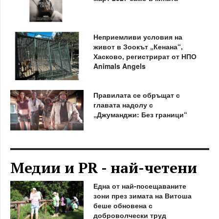
Неприемливи условия на
живот в Зоокът „Кенана“,
Хасково, регистрират от НПО
Animals Angels
Правилата се обръщат с
главата надолу с
„Джуманджи: Без граници“
Медии и PR - най-четени
Една от най-посещаваните
зони през зимата на Витоша
беше обновена с
доброволчески труд