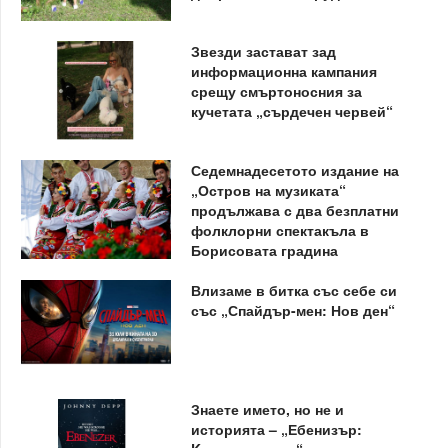
Звезди застават зад
информационна кампания
срещу смъртоносния за
кучетата „сърдечен червей“
Седемнадесетото издание на
„Остров на музиката“
продължава с два безплатни
фолклорни спектакъла в
Борисовата градина
Влизаме в битка със себе си
със „Спайдър-мен: Нов ден“
Знаете името, но не и
историята – „Ебенизър: