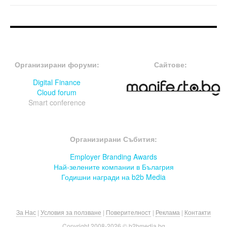
FOOTER-ФОРУМИ
FOOTER-MIDDLE
Организирани форуми:
Сайтове:
Digital Finance
Cloud forum
Smart conference
FOOTER-СЪБИТИЯ
Организирани Събития:
Employer Branding Awards
Най-зелените компании в Бълагрия
Годишни награди на b2b Media
За Нас
|
Условия за ползване
|
Поверителност
|
Реклама
|
Контакти
Copyright 2008-
2026 © b2bmedia.bg