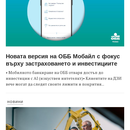
Новата версия на ОББ Мобайл с фокус
върху застраховането и инвестициите
• Мобилното банкиране на ОББ отваря достъп до
инвестиции с AI (изкуствен интетелкт)• Клиентите на ДЗИ
вече могат да следят своите лимити и покрития...
НОВИНИ