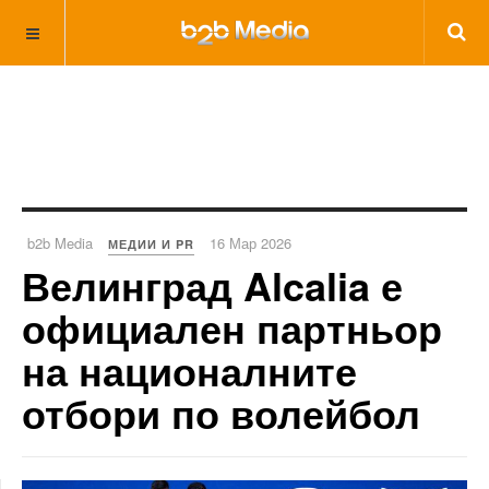
b2b Media
16 Мар 2026
МЕДИИ И PR
Велинград Alcalia е
официален партньор
на националните
отбори по волейбол