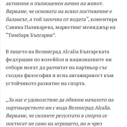
активния и пълноценен начин на живот.
Вярваме, че основата на всяко постижение е
балансът, а той започва от водата“
, коментира
Савина Паликарева, маркетинг мениджър на
“Тимбарк България”.
В лицето на Велинград Alcalia Българската
федерация по волейбол и националните ни
отбори могат да разчитат на партньор със
сходна философия и ясна ангажираност към
устойчивото развитие на спорта.
„За нас е удоволствие да обявим началото на
партньорството ни с вода Велинград Alcalia.
Вярваме, че силните резултати в спорта се
постигат не само на игрището, но и чрез