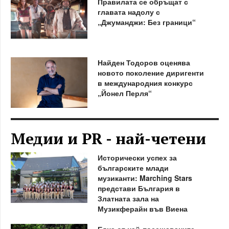
Правилата се обръщат с
главата надолу с
„Джуманджи: Без граници“
Найден Тодоров оценява
новото поколение диригенти
в международния конкурс
„Йонел Перля“
Медии и PR - най-четени
Исторически успех за
българските млади
музиканти: Marching Stars
представи България в
Златната зала на
Музикферайн във Виена
Една от най-посещаваните