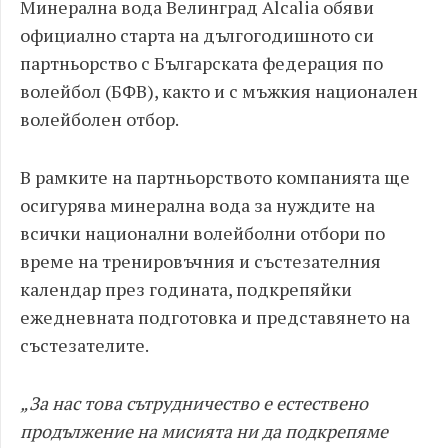
Минерална вода Велинград Alcalia обяви
официално старта на дългогодишното си
партньорство с Българската федерация по
волейбол (БФВ), както и с мъжкия национален
волейболен отбор.
В рамките на партньорството компанията ще
осигурява минерална вода за нуждите на
всички национални волейболни отбори по
време на тренировъчния и състезателния
календар през годината, подкрепяйки
ежедневната подготовка и представянето на
състезателите.
„За нас това сътрудничество е естествено
продължение на мисията ни да подкрепяме