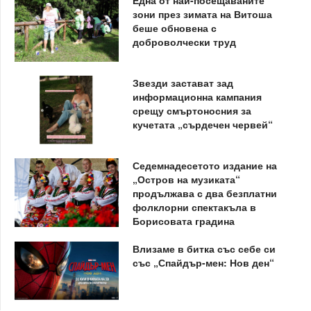
зони през зимата на Витоша
беше обновена с
доброволчески труд
Звезди застават зад
информационна кампания
срещу смъртоносния за
кучетата „сърдечен червей“
Седемнадесетото издание на
„Остров на музиката“
продължава с два безплатни
фолклорни спектакъла в
Борисовата градина
Влизаме в битка със себе си
със „Спайдър-мен: Нов ден“