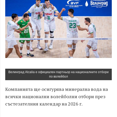
Велинград Alcalia е официален партньор на националните отбори
по волейбол
Компанията ще осигурява минерална вода на
всички национални волейболни отбори през
състезателния календар на 2026 г.