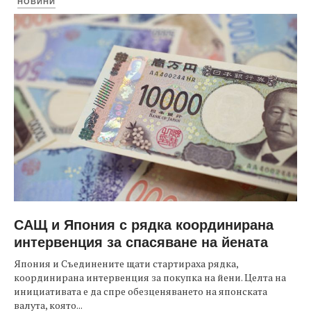
НОВИНИ
САЩ и Япония с рядка координирана
интервенция за спасяване на йената
Япония и Съединените щати стартираха рядка,
координирана интервенция за покупка на йени. Целта на
инициативата е да спре обезценяването на японската
валута, която...