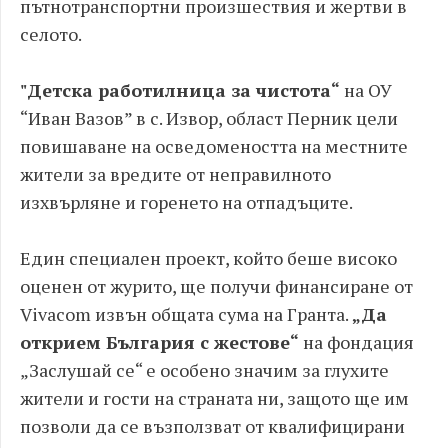
пътнотранспортни произшествия и жертви в
селото.
"Детска работилница за чистота“
на ОУ
“Иван Вазов” в с. Извор, област Перник цели
повишаване на осведомеността на местните
жители за вредите от неправилното
изхвърляне и горенето на отпадъците.
Един специален проект, който беше високо
оценен от журито, ще получи финансиране от
Vivacom извън общата сума на Гранта.
„Да
открием България с жестове“
на фондация
„Заслушай се“ е особено значим за глухите
жители и гости на страната ни, защото ще им
позволи да се възползват от квалифицирани