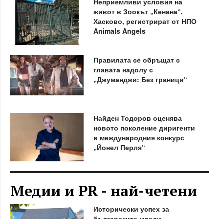
Неприемливи условия на
живот в Зоокът „Кенана“,
Хасково, регистрират от НПО
Animals Angels
Правилата се обръщат с
главата надолу с
„Джуманджи: Без граници“
Найден Тодоров оценява
новото поколение диригенти
в международния конкурс
„Йонел Перля“
Медии и PR - най-четени
Исторически успех за
българските млади