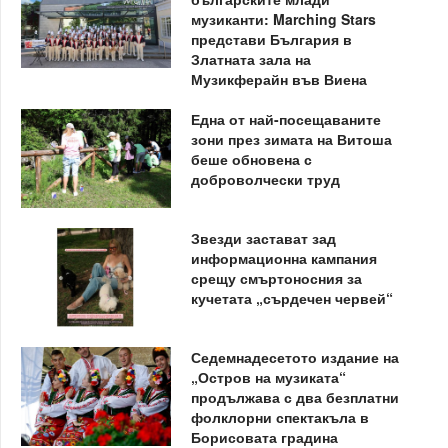
музиканти: Marching Stars
представи България в
Златната зала на
Музикферайн във Виена
Една от най-посещаваните
зони през зимата на Витоша
беше обновена с
доброволчески труд
Звезди застават зад
информационна кампания
срещу смъртоносния за
кучетата „сърдечен червей“
Седемнадесетото издание на
„Остров на музиката“
продължава с два безплатни
фолклорни спектакъла в
Борисовата градина