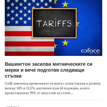
Вашингтон засилва митническите си
мерки и вече подготвя следващи
стъпки
САЩ замениха временните си мита с нови такива в размер
между 10% и 12,5%, насочени към 60 държави, които
представляват 99% от вноса им на стоки....