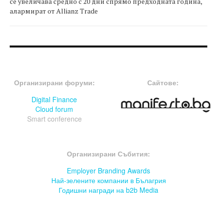
се увеличава средно с 20 дни спрямо предходната година,
алармират от Allianz Trade
FOOTER-ФОРУМИ
FOOTER-MIDDLE
Организирани форуми:
Сайтове:
Digital Finance
Cloud forum
Smart conference
FOOTER-СЪБИТИЯ
Организирани Събития:
Employer Branding Awards
Най-зелените компании в Бълагрия
Годишни награди на b2b Media