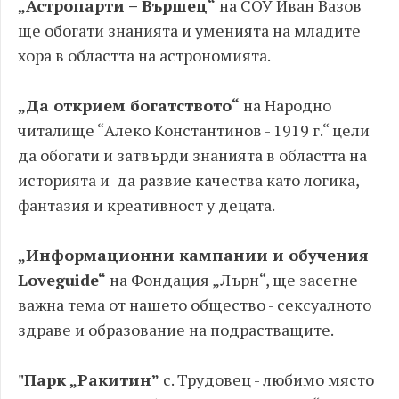
„Астропарти – Вършец“
на СОУ Иван Вазов
ще обогати знанията и уменията на младите
хора в областта на астрономията.
„Да открием богатството“
на Народно
читалище “Алеко Константинов - 1919 г.“ цели
да обогати и затвърди знанията в областта на
историята и да развие качества като логика,
фантазия и креативност у децата.
„Информационни кампании и обучения
Loveguide“
на Фондация „Лърн“, ще засегне
важна тема от нашето общество - сексуалното
здраве и образование на подрастващите.
"Парк „Ракитин”
с. Трудовец - любимо място