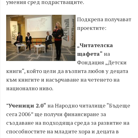
умения сред подрастващите.
Подкрепа получават
проектите:
„Читателска
щафета“
на
Фондация „Детски
книги“, който цели да възпита любов у децата
към книгите и насърчаване на четенето на
национално ниво.
"Ученици 2.0“
на Народно читалище “Бъдеще
сега 2006” ще получи финансиране за
създаване на подходяща среда за развитие на
способностите на младите хора и децата в