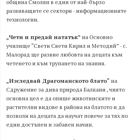
община Смолян в един от най-бързо
развиващите се сектори - информационните
технологии.
„Чети и предай нататък”
на Основно
училище “Свети Свети Кирил и Методий” - с.
Малорад ще развие любовта на децата към
четенето и към трупането на знания.
„Изследвай Драгоманското блато“
на
Сдружение за дива природа Балкани , чиято
основна цел е да опише животинските и
растителни видове в района на блатото и да
позволи на децата да научат повече за тях по
един достъпен и забавен начин.