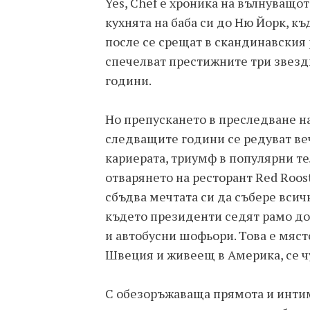
Yes, Chef е хроника на вълнуващо
кухнята на баба си до Ню Йорк, к
после се срещат в скандинавския 
спечелват престижните три звезди
години.
Но препускането в преследване на
следващите години се редуват веч
кариерата, триумф в популярни т
отварянето на ресторант Red Roos
сбъдва мечтата си да събере всич
където президенти седят рамо до
и автобусни шофьори. Това е място
Швеция и живеещ в Америка, се чу
С обезоръжаваща прямота и интим