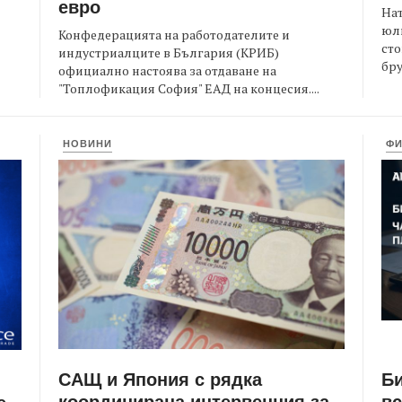
евро
На
юли
Конфедерацията на работодателите и
сто
индустриалците в България (КРИБ)
бру
официално настоява за отдаване на
"Топлофикация София" ЕАД на концесия....
НОВИНИ
Ф
САЩ и Япония с рядка
Би
координирана интервенция за
вс
е