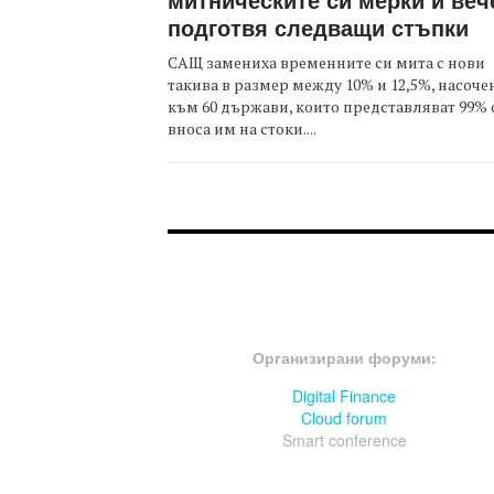
подготвя следващи стъпки
САЩ замениха временните си мита с нови
такива в размер между 10% и 12,5%, насоче
към 60 държави, които представляват 99% 
вноса им на стоки....
FOOTER-ФОРУМИ
Организирани форуми:
Digital Finance
Cloud forum
Smart conference