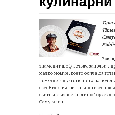
кулинарни 
Така 
Time
Самуе
Publi
Завла
знаменит шеф-готвач започва с п
малко момче, което обича да готви,
помогне в приготвянето на печено
е от Етиопия, осиновено е от шве
световно известният нюйоркски ш
Самуелсон.