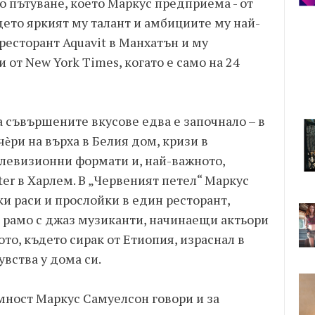
то пътуване, което Маркус предприема - от
ъдето яркият му талант и амбициите му най-
ресторант Aquavit в Манхатън и му
 от New York Times, когато е само на 24
 съвършените вкусове едва е започнало – в
ѐри на върха в Белия дом, кризи в
елевизионни формати и, най-важното,
ter в Харлем. В „Червеният петел“ Маркус
ки раси и прослойки в един ресторант,
 рамо с джаз музиканти, начинаещи актьори
то, където сирак от Етиопия, израснал в
вства у дома си.
ност Маркус Самуелсон говори и за