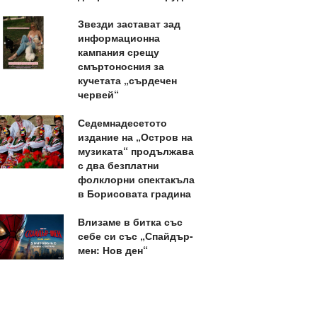
Звезди застават зад
информационна
кампания срещу
смъртоносния за
кучетата „сърдечен
червей“
Седемнадесетото
издание на „Остров на
музиката“ продължава
с два безплатни
фолклорни спектакъла
в Борисовата градина
Влизаме в битка със
себе си със „Спайдър-
мен: Нов ден“