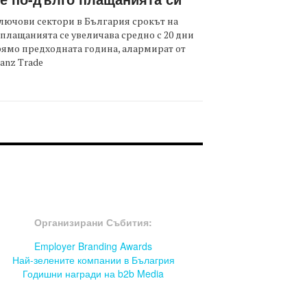
лючови сектори в България срокът на
плащанията се увеличава средно с 20 дни
ямо предходната година, алармират от
ianz Trade
OOTER-СЪБИТИЯ
Организирани Събития:
Employer Branding Awards
Най-зелените компании в Бълагрия
Годишни награди на b2b Media