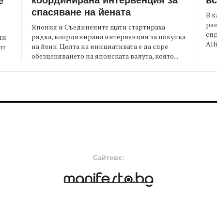
спасяване на йената
В к
раз
Япония и Съединените щати стартираха
спр
рядка, координирана интервенция за покупка
ни
All
на йени. Целта на инициативата е да спре
от
обезценяването на японската валута, която...
FOOTER-MIDDLE
F
Сайтове: