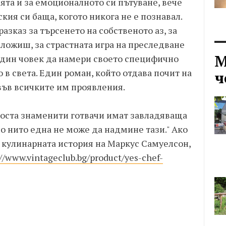
ията и за емоционалното си пътуване, вече
ския си баща, когото никога не е познавал.
разказ за търсенето на собственото аз, за
ложиш, за страстната игра на преследване
М
 един човек да намери своето специфично
 в света. Един роман, който отдава почит на
ч
във всичките им проявления.
“Доста знаменити готвачи имат завладяваща
но нито една не може да надмине тази." Ако
 кулинарната история на Маркус Самуелсон,
://www.vintageclub.bg/product/yes-chef-