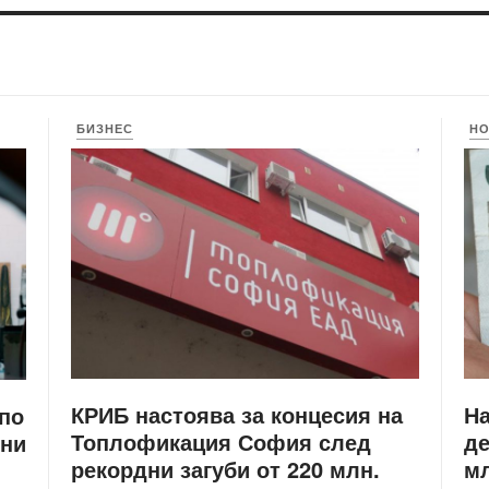
БИЗНЕС
Н
КРИБ настоява за концесия на
Н
 по
Топлофикация София след
де
ени
рекордни загуби от 220 млн.
мл