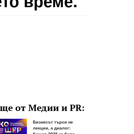
то време.“
ще от Медии и PR:
Бизнесът търси не
лекции, а диалог:
Кошер 2026 събира