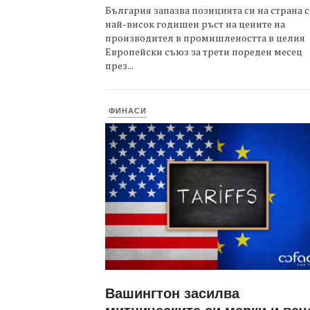
България запазва позицията си на страна с
най-висок годишен ръст на цените на
производител в промишлеността в целия
Европейски съюз за трети пореден месец
през...
ФИНАСИ
Вашингтон засилва
митническите си мерки и веч