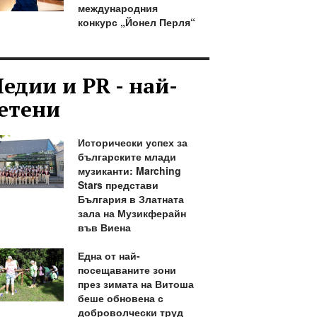
международния
конкурс „Йонел Перля“
едии и PR - най-
етени
Исторически успех за
българските млади
музиканти: Marching
Stars представи
България в Златната
зала на Музикферайн
във Виена
Една от най-
посещаваните зони
през зимата на Витоша
беше обновена с
доброволчески труд