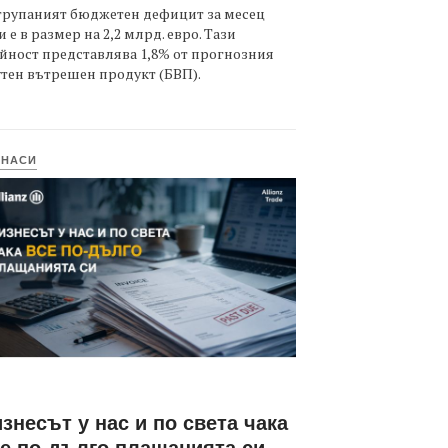
трупаният бюджетен дефицит за месец
 е в размер на 2,2 млрд. евро. Тази
йност представлява 1,8% от прогнозния
тен вътрешен продукт (БВП).
ИНАСИ
знесът у нас и по света чака
е по-дълго плащанията си