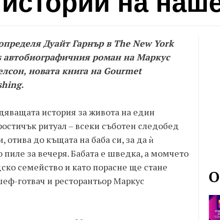
истории на наше
определя Дуайт Гарнър в The New York
s автобиографичния роман на Маркус
лсон, новата книга на Gourmet
shing.
дяващата история за живота на един
ростичък ритуал – всеки съботен следобед
 отива до къщата на баба си, за да ѝ
 пиле за вечеря. Бабата е шведка, а момчето
дско семейство и като порасне ще стане
О
еф-готвач и ресторантьор Маркус