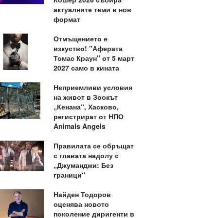
актуалните теми в нов
формат
Отмъщението е
изкуство! "Аферата
Томас Краун" от 5 март
2027 само в кината
Неприемливи условия
на живот в Зоокът
„Кенана“, Хасково,
регистрират от НПО
Animals Angels
Правилата се обръщат
с главата надолу с
„Джуманджи: Без
граници“
Найден Тодоров
оценява новото
поколение диригенти в