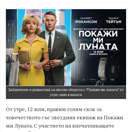
Забавление и романтика на високи обороти с "Покажи ми луната" от
утре само в кината
От утре, 12 юли, правим голям скок за
човечеството със звездния екипаж на Покажи
ми Луната. С участието на впечатляващите