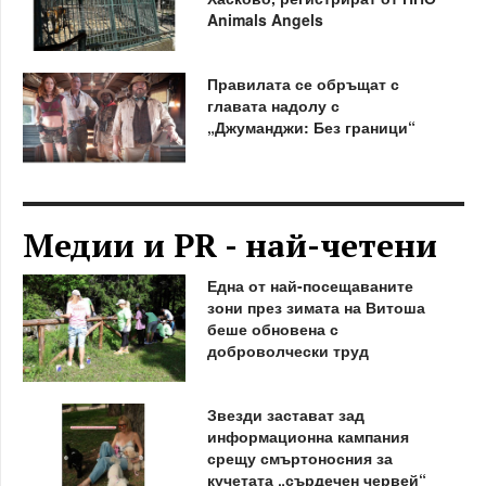
Animals Angels
Правилата се обръщат с
главата надолу с
„Джуманджи: Без граници“
Медии и PR - най-четени
Една от най-посещаваните
зони през зимата на Витоша
беше обновена с
доброволчески труд
Звезди застават зад
информационна кампания
срещу смъртоносния за
кучетата „сърдечен червей“