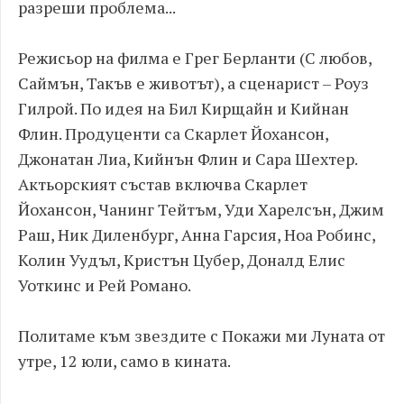
разреши проблема...
Режисьор на филма е Грег Берланти (С любов,
Саймън, Такъв е животът), а сценарист – Роуз
Гилрой. По идея на Бил Кирщайн и Кийнан
Флин. Продуценти са Скарлет Йохансон,
Джонатан Лиа, Кийнън Флин и Сара Шехтер.
Актьорският състав включва Скарлет
Йохансон, Чанинг Тейтъм, Уди Харелсън, Джим
Раш, Ник Диленбург, Анна Гарсия, Ноа Робинс,
Колин Уудъл, Кристън Цубер, Доналд Елис
Уоткинс и Рей Романо.
Политаме към звездите с Покажи ми Луната от
утре, 12 юли, само в кината.