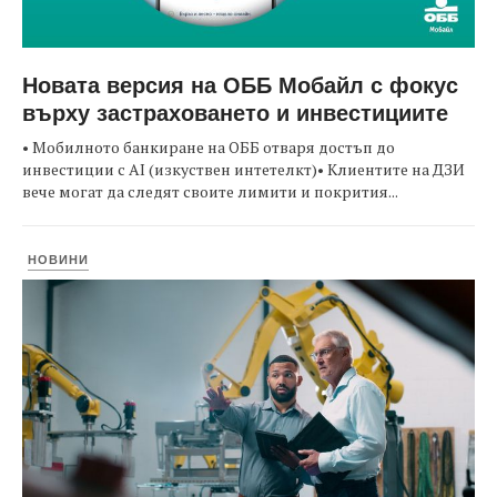
Новата версия на ОББ Мобайл с фокус
върху застраховането и инвестициите
• Мобилното банкиране на ОББ отваря достъп до
инвестиции с AI (изкуствен интетелкт)• Клиентите на ДЗИ
вече могат да следят своите лимити и покрития...
НОВИНИ