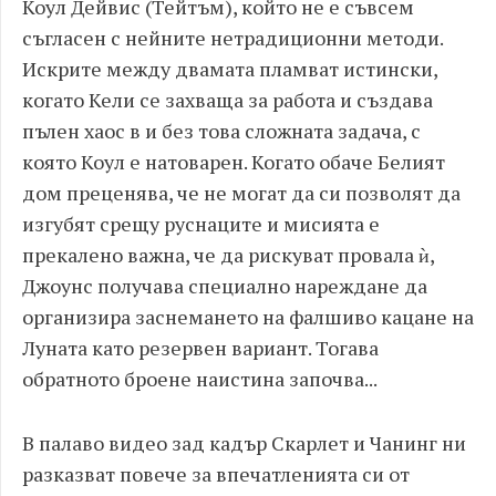
Коул Дейвис (Тейтъм), който не е съвсем
съгласен с нейните нетрадиционни методи.
Искрите между двамата пламват истински,
когато Кели се захваща за работа и създава
пълен хаос в и без това сложната задача, с
която Коул е натоварен. Когато обаче Белият
дом преценява, че не могат да си позволят да
изгубят срещу руснаците и мисията е
прекалено важна, че да рискуват провала ѝ,
Джоунс получава специално нареждане да
организира заснемането на фалшиво кацане на
Луната като резервен вариант. Тогава
обратното броене наистина започва...
В палаво видео зад кадър Скарлет и Чанинг ни
разказват повече за впечатленията си от