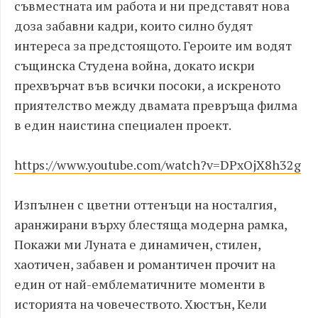
съвместната им работа и ни представят нова
доза забавни кадри, които силно будят
интереса за предстоящото. Героите им водят
същинска Студена война, докато искри
прехвърчат във всички посоки, a искреното
приятелство между двамата превръща филма
в един наистина специален проект.
https://www.youtube.com/watch?v=DPxOjX8h32g
Изпълнен с цветни оттенъци на носталгия,
аранжирани върху блестяща модерна рамка,
Покажи ми Луната е динамичен, стилен,
хаотичен, забавен и романтичен прочит на
един от най-емблематичните моменти в
историята на човечеството. Хюстън, Кели