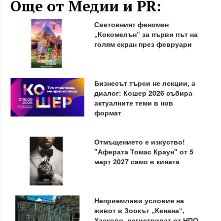
Още от Медии и PR:
Световният феномен
„Кокомелън“ за първи път на
голям екран през февруари
Бизнесът търси не лекции, а
диалог: Кошер 2026 събира
актуалните теми в нов
формат
Отмъщението е изкуство!
"Аферата Томас Краун" от 5
март 2027 само в кината
Неприемливи условия на
живот в Зоокът „Кенана“,
Хасково, регистрират от НПО