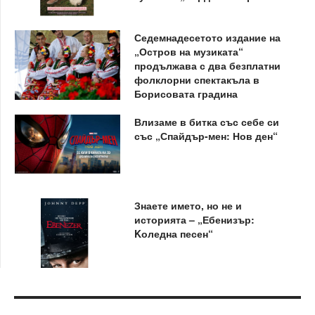
Седемнадесетото издание на
„Остров на музиката“
продължава с два безплатни
фолклорни спектакъла в
Борисовата градина
Влизаме в битка със себе си
със „Спайдър-мен: Нов ден“
Знаете името, но не и
историята – „Ебенизър:
Kоледна песен“