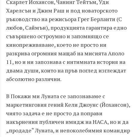
Скарлет Йохансон, Чанинг Тейтъм, Уди
Харелсън и Джим Раш и под новаторското
ръководство на режисьора Грег Берланти (С
любов, Саймън), продукцията гарантира едно
съвършено остроумно и запомнящо се
кинопреживяване, което не просто ни
разкрива огромния мащаб на мисията Аполо
11, но и ни запознава с интимната история на
двама души, които на пръв поглед изглеждат
абсолютно различни.
В Покажи ми Луната се запознаваме с
маркетинговия гений Кели Джоунс (Йохансон),
чиято задача е не просто да поправи
накърнения публичен имидж на НАСА, но и да
„продаде“ Луната, и непоколебимия командир