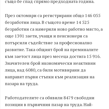
също бе спад спрямо предходната година.
През октомври са регистрирани общо 146 055
безработни лица. В същото време 14 525
безработни са намерили ново работно място, а
още 1391 заети, учащи и пенсионери са
потърсили съдействие за професионално
развитие. Така общият брой на преминалите
към заетост лица през месеца достига 15 916.
Значителен брой икономически неактивни
лица, над 6080, са били мотивирани да
направят първи стъпки към реализация на
пазара на труда.
Работодателите са обявили 8479 свободни
позиции в първичния пазар на труда. Най-