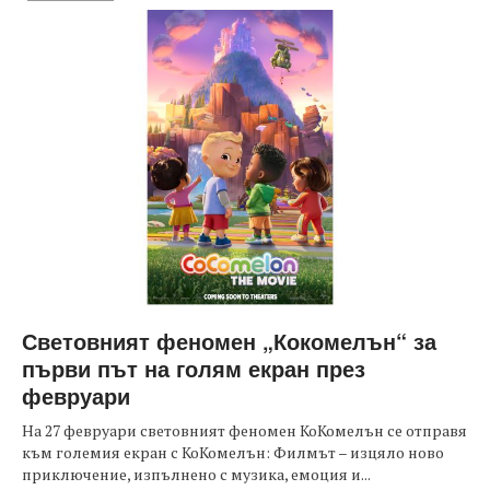
Световният феномен „Кокомелън“ за
първи път на голям екран през
февруари
На 27 февруари световният феномен КоКомелън се отправя
към големия екран с КоКомелън: Филмът – изцяло ново
приключение, изпълнено с музика, емоция и...