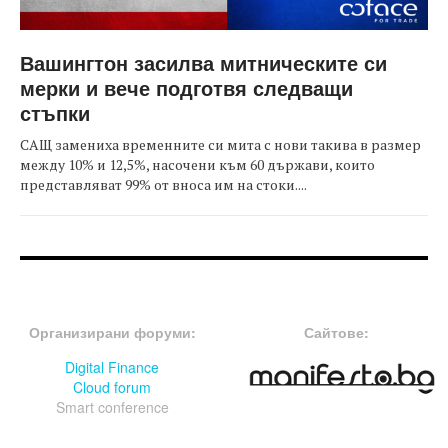
Вашингтон засилва митническите си
мерки и вече подготвя следващи
стъпки
САЩ замениха временните си мита с нови такива в размер
между 10% и 12,5%, насочени към 60 държави, които
представляват 99% от вноса им на стоки....
FOOTER-ФОРУМИ
FOOTER-MIDDLE
Организирани форуми:
Сайтове:
Digital Finance
Cloud forum
Smart conference
FOOTER-СЪБИТИЯ