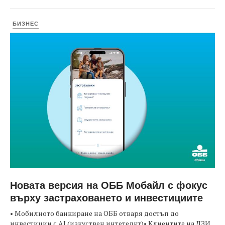
БИЗНЕС
Новата версия на ОББ Мобайл с фокус
върху застраховането и инвестициите
• Мобилното банкиране на ОББ отваря достъп до
инвестиции с AI (изкуствен интетелкт)• Клиентите на ДЗИ