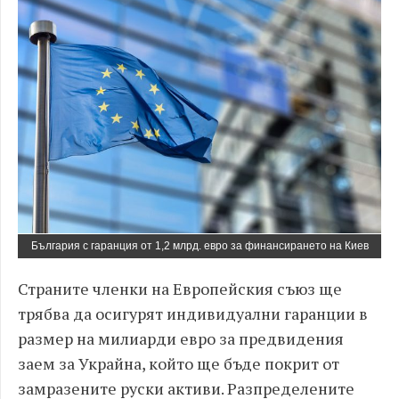
България с гаранция от 1,2 млрд. евро за финансирането на Киев
Страните членки на Европейския съюз ще
трябва да осигурят индивидуални гаранции в
размер на милиарди евро за предвидения
заем за Украйна, който ще бъде покрит от
замразените руски активи. Разпределените