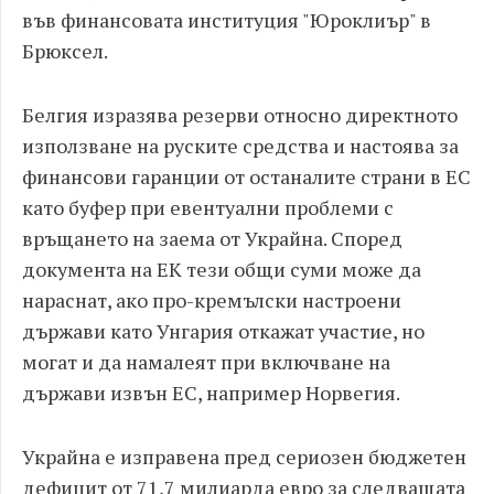
във финансовата институция "Юроклиър" в
Брюксел.
Белгия изразява резерви относно директното
използване на руските средства и настоява за
финансови гаранции от останалите страни в ЕС
като буфер при евентуални проблеми с
връщането на заема от Украйна. Според
документа на ЕК тези общи суми може да
нараснат, ако про-кремълски настроени
държави като Унгария откажат участие, но
могат и да намалеят при включване на
държави извън ЕС, например Норвегия.
Украйна е изправена пред сериозен бюджетен
дефицит от 71,7 милиарда евро за следващата