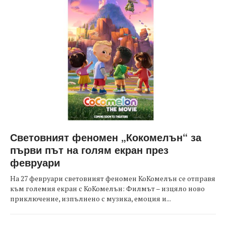
Световният феномен „Кокомелън“ за
първи път на голям екран през
февруари
На 27 февруари световният феномен КоКомелън се отправя
към големия екран с КоКомелън: Филмът – изцяло ново
приключение, изпълнено с музика, емоция и...