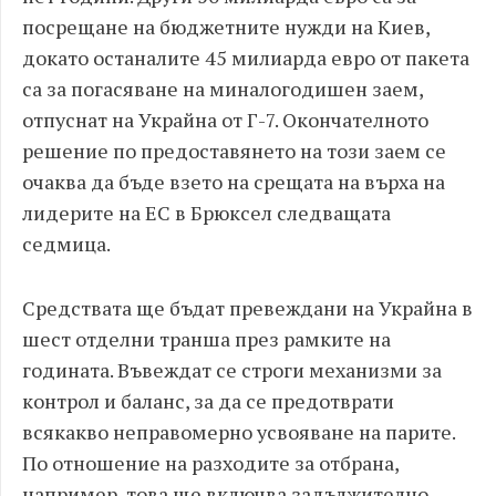
посрещане на бюджетните нужди на Киев,
докато останалите 45 милиарда евро от пакета
са за погасяване на миналогодишен заем,
отпуснат на Украйна от Г-7. Окончателното
решение по предоставянето на този заем се
очаква да бъде взето на срещата на върха на
лидерите на ЕС в Брюксел следващата
седмица.
Средствата ще бъдат превеждани на Украйна в
шест отделни транша през рамките на
годината. Въвеждат се строги механизми за
контрол и баланс, за да се предотврати
всякакво неправомерно усвояване на парите.
По отношение на разходите за отбрана,
например, това ще включва задължително