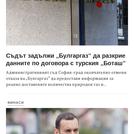
Съдът задължи „Булгаргаз“ да разкрие
данните по договора с турския „Боташ“
Административният съд София-град окончателно отмени
отказа на „Булгаргаз“ да предостави информация за
реално доставените количества природен газ и...
ФИНАСИ