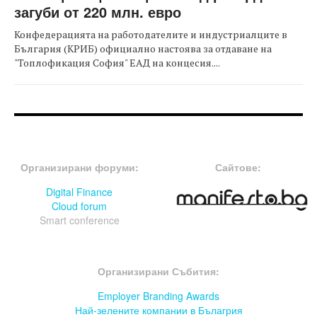
загуби от 220 млн. евро
Конфедерацията на работодателите и индустриалците в
България (КРИБ) официално настоява за отдаване на
"Топлофикация София" ЕАД на концесия....
FOOTER-ФОРУМИ
FOOTER-MIDDLE
Организирани форуми:
Сайтове:
Digital Finance
Cloud forum
Smart conference
FOOTER-СЪБИТИЯ
Организирани Събития:
Employer Branding Awards
Най-зелените компании в Бълагрия