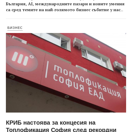
България, AI, международните пазари и новите умения
са сред темите на най-голямото бизнес събитие у нас
...
БИЗНЕС
КРИБ настоява за концесия на
Топлофикация София след рекордни