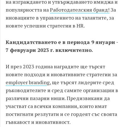
на изграждането и утвърждаването имиджа и
популярността на
Работодателския бранд!
За
иновациите в управлението на талантите, за
новите успешни стратегии в HR.
Кандидатстването е в периода 9 януари -
7 февруари 2023 г. включително.
И през 2023 година наградите ще търсят
новите подходи и иновативните стратегии за
employer brandin
g, ще търсят лидерите сред
ръководителите и сред самите организации в
различни пазарни ниши. Предизвикани да
участват са всички компании, които имат
постигнати резлутати и се гордеят със своята
гъвкавост и иновативност.