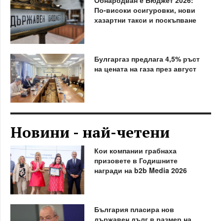
По-високи осигуровки, нови
хазартни такси и поскъпване
Булгаргаз предлага 4,5% ръст
на цената на газа през август
Новини - най-четени
Кои компании грабнаха
призовете в Годишните
награди на b2b Media 2026
България пласира нов
държавен дълг в размер на