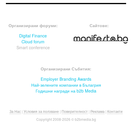
FOOTER-ФОРУМИ
FOOTER-MIDDLE
Организирани форуми:
Сайтове:
Digital Finance
Cloud forum
Smart conference
FOOTER-СЪБИТИЯ
Организирани Събития:
Employer Branding Awards
Най-зелените компании в Бълагрия
Годишни награди на b2b Media
За Нас
|
Условия за ползване
|
Поверителност
|
Реклама
|
Контакти
Copyright 2008-
2026 © b2bmedia.bg