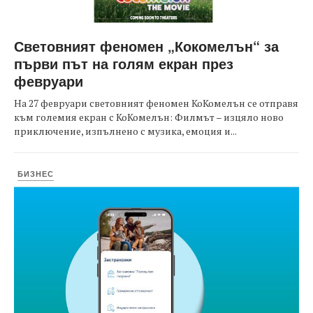
Световният феномен „Кокомелън“ за
първи път на голям екран през
февруари
На 27 февруари световният феномен КоКомелън се отправя
към големия екран с КоКомелън: Филмът – изцяло ново
приключение, изпълнено с музика, емоция и...
БИЗНЕС