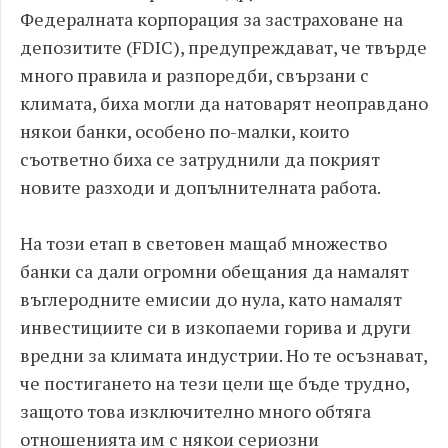
Федералната корпорация за застраховане на
депозитите (FDIC), предупреждават, че твърде
много правила и разпоредби, свързани с
климата, биха могли да натоварят неоправдано
някои банки, особено по-малки, които
съответно биха се затруднили да покрият
новите разходи и допълнителната работа.
На този етап в световен мащаб множество
банки са дали огромни обещания да намалят
въглеродните емисии до нула, като намалят
инвестициите си в изкопаеми горива и други
вредни за климата индустрии. Но те осъзнават,
че постигането на тези цели ще бъде трудно,
защото това изключително много обтяга
отношенията им с някои сериозни