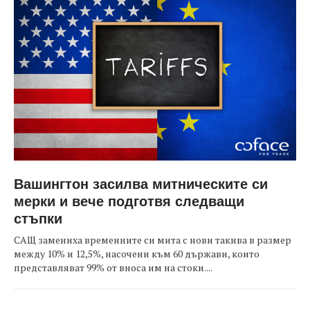
Вашингтон засилва митническите си
мерки и вече подготвя следващи
стъпки
САЩ замениха временните си мита с нови такива в размер
между 10% и 12,5%, насочени към 60 държави, които
представляват 99% от вноса им на стоки....