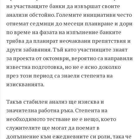
на участващите банки да извършат своите
анализи обстойно. Големите инициативи често
отнемат седмици до месеци планиране и дори
по време на фазата на изпълнение банките
трябва да планират неочаквани препятствия и
други забавяния. Тъй като участниците знаят
за проекта от октомври, вероятно са направили
известна подготовка, но не е ясно доколко
през този период са знаели степента на
изискванията.
Такъв стабилен анализ ще изисква и
значителна работна ръка. Степента на
необходимото тестване не е нещо, което
служителите ще могат да поемат в
допълнение към ежедневните си роли, така че