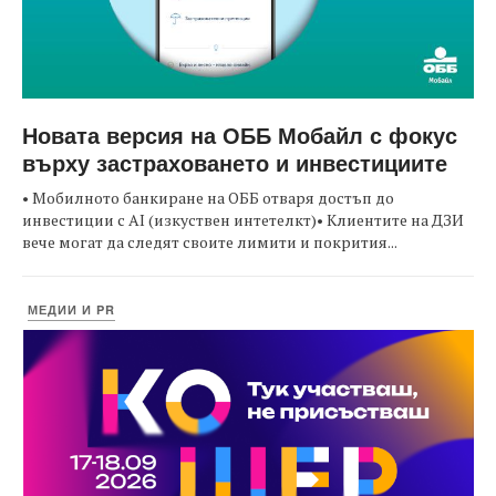
Новата версия на ОББ Мобайл с фокус
върху застраховането и инвестициите
• Мобилното банкиране на ОББ отваря достъп до
инвестиции с AI (изкуствен интетелкт)• Клиентите на ДЗИ
вече могат да следят своите лимити и покрития...
МЕДИИ И PR