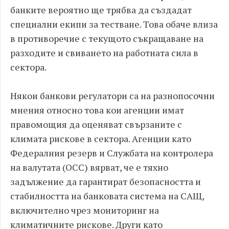
банките вероятно ще трябва да създадат
специални екипи за тестване. Това обаче влиза
в противоречие с текущото съкращаване на
разходите и свиването на работната сила в
сектора.
Някои банкови регулатори са на разнопосочни
мнения относно това кои агенции имат
правомощия да оценяват свързаните с
климата рискове в сектора. Агенции като
Федералния резерв и Службата на контролера
на валутата (OCC) вярват, че е тяхно
задължение да гарантират безопасността и
стабилността на банковата система на САЩ,
включително чрез мониторинг на
климатичните рискове. Други като