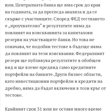
юли. Централната банка ще има срок до края
на годината, за да прегледа анализа и да се
свърже с участниците. Според ФЕД тестването
е „проучвателно“ и резултатите няма да
повлияят на изискванията за капиталови
резерви на участващите банки. Но това не
означава, че подобни тестове в бъдеще няма
да повлияят на тези изисквания. Федералният
резерв ще публикува резултатите в обобщен
вид и ще вземе предвид само кредитните
портфейли на банките. Други бизнес области,
като инвестиционни портфейли и кредити на
дребно, няма да бъдат включени в този кръг от
тестове.
Крайният срок 31 юли не оставя много време