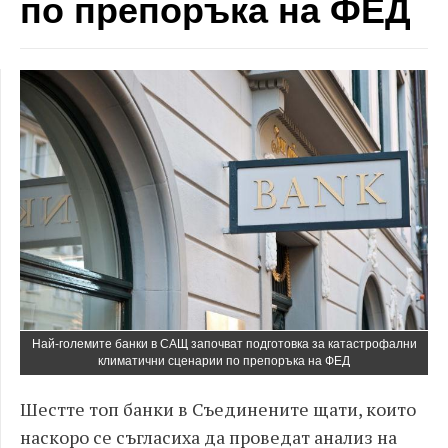
по препоръка на ФЕД
Най-големите банки в САЩ започват подготовка за катастрофални
климатични сценарии по препоръка на ФЕД
Шестте топ банки в Съединените щати, които
наскоро се съгласиха да проведат анализ на