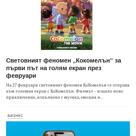
Световният феномен „Кокомелън“ за
първи път на голям екран през
февруари
На 27 февруари световният феномен КоКомелън се отправя
към големия екран с КоКомелън: Филмът – изцяло ново
приключение, изпълнено с музика, емоция и...
БИЗНЕС