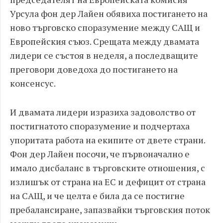
Урсула фон дер Лайен обявиха постигането на
ново търговско споразумение между САЩ и
Европейския съюз. Срещата между двамата
лидери се състоя в неделя, а последващите
преговори доведоха до постигането на
консенсус.
И двамата лидери изразиха задоволство от
постигнатото споразумение и подчертаха
упоритата работа на екипите от двете страни.
Фон дер Лайен посочи, че първоначално е
имало дисбаланс в търговските отношения, с
излишък от страна на ЕС и дефицит от страна
на САЩ, и че целта е била да се постигне
пребалансиране, запазвайки търговския поток