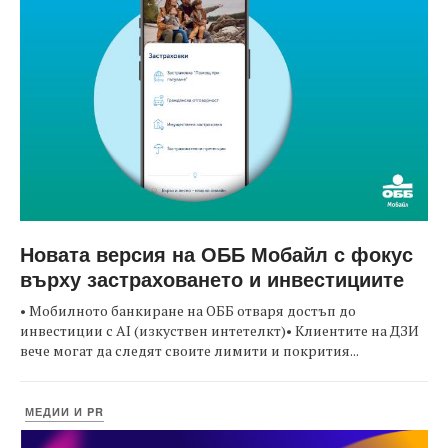
Новата версия на ОББ Мобайл с фокус
върху застраховането и инвестициите
• Мобилното банкиране на ОББ отваря достъп до
инвестиции с AI (изкуствен интетелкт)• Клиентите на ДЗИ
вече могат да следят своите лимити и покрития...
МЕДИИ И PR