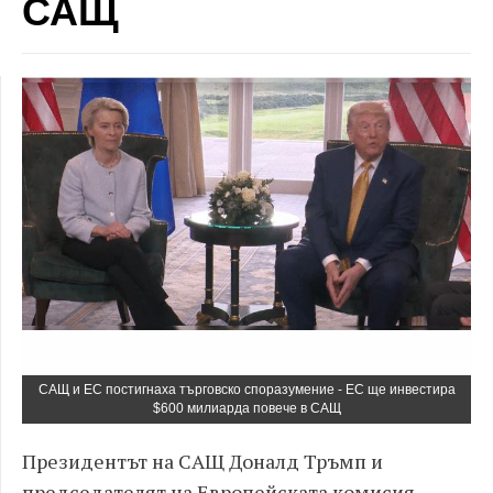
САЩ
САЩ и ЕС постигнаха търговско споразумение - ЕС ще инвестира
$600 милиарда повече в САЩ
Президентът на САЩ Доналд Тръмп и
председателят на Европейската комисия