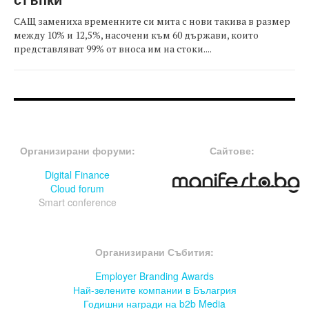
САЩ замениха временните си мита с нови такива в размер
между 10% и 12,5%, насочени към 60 държави, които
представляват 99% от вноса им на стоки....
FOOTER-ФОРУМИ
FOOTER-MIDDLE
Организирани форуми:
Сайтове:
Digital Finance
Cloud forum
Smart conference
FOOTER-СЪБИТИЯ
Организирани Събития:
Employer Branding Awards
Най-зелените компании в Бълагрия
Годишни награди на b2b Media