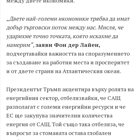
между двете икономики.
„Двете най-големи икономики трябва да имат
добър търговски поток между нас. Мисля, че
ударихме точно точката, която искахме да
намерим“
,
заяви Фон дер Лайен,
подчертавайки важността на споразумението
за създаване на работни места и просперитет
и от двете страни на Атлантическия океан.
Президентът Тръмп акцентира върху ролята на
енергийния сектор, отбелязвайки, че САЩ
разполагат с големи енергийни ресурси и че
ЕС ще закупува значителни количества
енергия от САЩ. Той също така отбеляза, че
въпросът за стоманата остава глобален