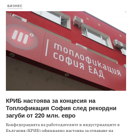
БИЗНЕС
КРИБ настоява за концесия на
Топлофикация София след рекордни
загуби от 220 млн. евро
Конфедерацията на работодателите и индустриалците в
България (КРИБ) официално настоява за отдаване на