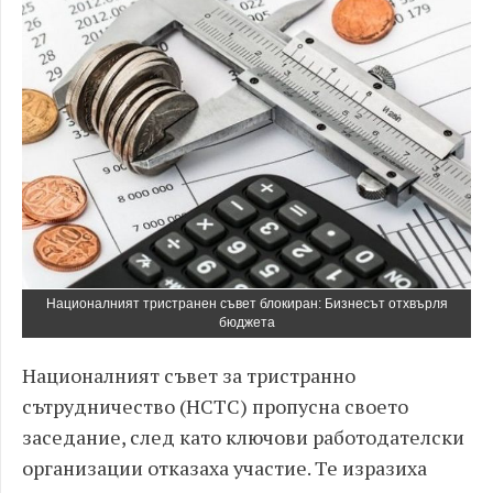
Националният тристранен съвет блокиран: Бизнесът отхвърля
бюджета
Националният съвет за тристранно
сътрудничество (НСТС) пропусна своето
заседание, след като ключови работодателски
организации отказаха участие. Те изразиха