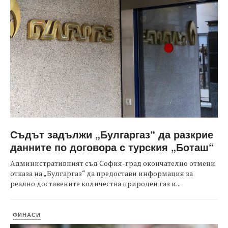
Съдът задължи „Булгаргаз“ да разкрие
данните по договора с турския „Боташ“
Административният съд София-град окончателно отмени
отказа на „Булгаргаз“ да предостави информация за
реално доставените количества природен газ и...
ФИНАСИ