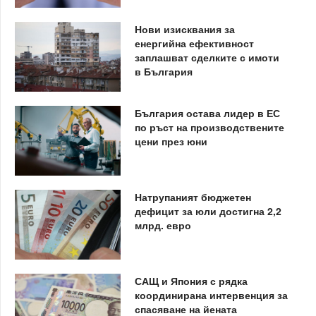
Нови изисквания за
енергийна ефективност
заплашват сделките с имоти
в България
България остава лидер в ЕС
по ръст на производствените
цени през юни
Натрупаният бюджетен
дефицит за юли достигна 2,2
млрд. евро
САЩ и Япония с рядка
координирана интервенция за
спасяване на йената