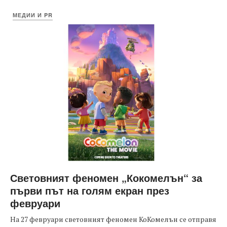
МЕДИИ И PR
Световният феномен „Кокомелън“ за
първи път на голям екран през
февруари
На 27 февруари световният феномен КоКомелън се отправя