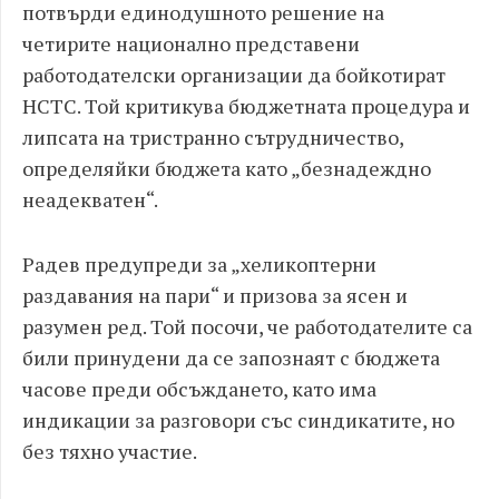
потвърди единодушното решение на
четирите национално представени
работодателски организации да бойкотират
НСТС. Той критикува бюджетната процедура и
липсата на тристранно сътрудничество,
определяйки бюджета като „безнадеждно
неадекватен“.
Радев предупреди за „хеликоптерни
раздавания на пари“ и призова за ясен и
разумен ред. Той посочи, че работодателите са
били принудени да се запознаят с бюджета
часове преди обсъждането, като има
индикации за разговори със синдикатите, но
без тяхно участие.