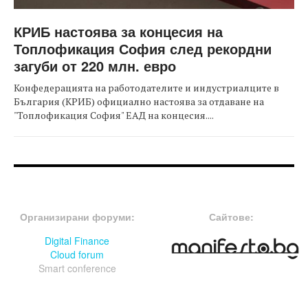
КРИБ настоява за концесия на
Топлофикация София след рекордни
загуби от 220 млн. евро
Конфедерацията на работодателите и индустриалците в
България (КРИБ) официално настоява за отдаване на
"Топлофикация София" ЕАД на концесия....
FOOTER-ФОРУМИ
FOOTER-MIDDLE
Организирани форуми:
Сайтове:
Digital Finance
Cloud forum
Smart conference
FOOTER-СЪБИТИЯ