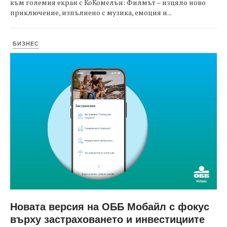
към големия екран с КоКомелън: Филмът – изцяло ново
приключение, изпълнено с музика, емоция и...
БИЗНЕС
Новата версия на ОББ Мобайл с фокус
върху застраховането и инвестициите