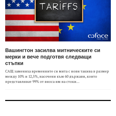
Вашингтон засилва митническите си
мерки и вече подготвя следващи
стъпки
САЩ замениха временните си мита с нови такива в размер
между 10% и 12,5%, насочени към 60 държави, които
представляват 99% от вноса им на стоки....
FOOTER-ФОРУМИ
FOOTER-MIDDLE