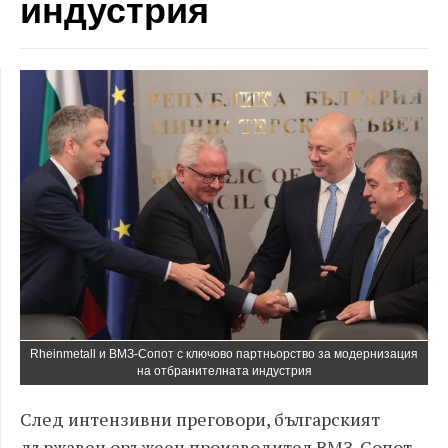
индустрия
Rheinmetall и ВМЗ-Сопот с ключово партньорство за модернизация
на отбранителната индустрия
След интензивни преговори, българският
държавен оръжеен производител ВМЗ-Сопот