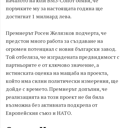
началото на юли ВМЗ-Сопот обяви, че
поръчките му за настоящата година ще
достигнат 1 милиард лева.
Премиерът Росен Желязков подчерта, че
предстои много работа за създаване на
огромен потенциал с новия български завод.
Той отбеляза, че изградената предвидимост с
партньорите е от ключово значение, а
истинската оценка на мащаба на проекта,
който има силни политически измерения, ще
дойде с времето. Премиерът допълни, че
реализацията на този проект не би била
възможна без активната подкрепа от
Европейския съюз и НАТО.