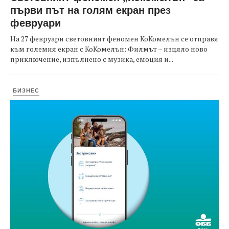
първи път на голям екран през
февруари
На 27 февруари световният феномен КоКомелън се отправя
към големия екран с КоКомелън: Филмът – изцяло ново
приключение, изпълнено с музика, емоция и...
БИЗНЕС