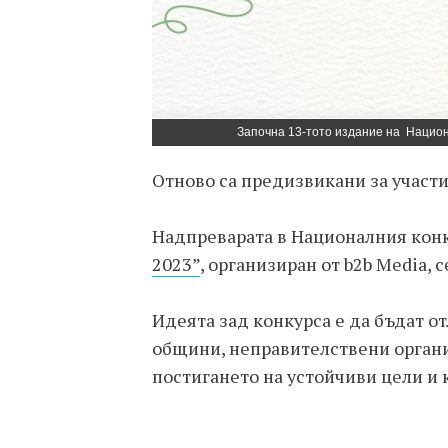
Започна 13-тото издание на Национ
Отново са предизвикани за участ
Надпреварата в Националния кон
2023”
, организиран от b2b Media, 
Идеята зад конкурса е да бъдат о
общини, неправителствени органи
постигането на устойчиви цели и 