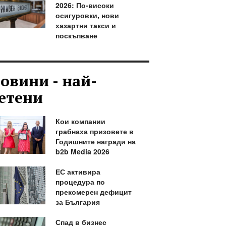
2026: По-високи
осигуровки, нови
хазартни такси и
поскъпване
овини - най-
етени
Кои компании
грабнаха призовете в
Годишните награди на
b2b Media 2026
ЕС активира
процедура по
прекомерен дефицит
за България
Спад в бизнес