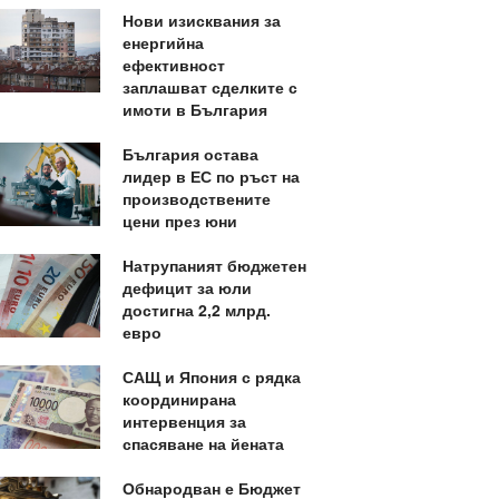
Нови изисквания за
енергийна
ефективност
заплашват сделките с
имоти в България
България остава
лидер в ЕС по ръст на
производствените
цени през юни
Натрупаният бюджетен
дефицит за юли
достигна 2,2 млрд.
евро
САЩ и Япония с рядка
координирана
интервенция за
спасяване на йената
Обнародван е Бюджет