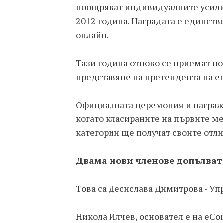
поощряват индивидуалните усилия
2012 година. Наградата е единстве
онлайн.
Тази година отново се приемат н
представяне на претендента на e
Официалната церемония и награжда
когато класираните на първите м
категории ще получат своите отли
Двама нови членове допълват 
Това са Десислава Димитрова - У
Никола Илчев, основател е на eC