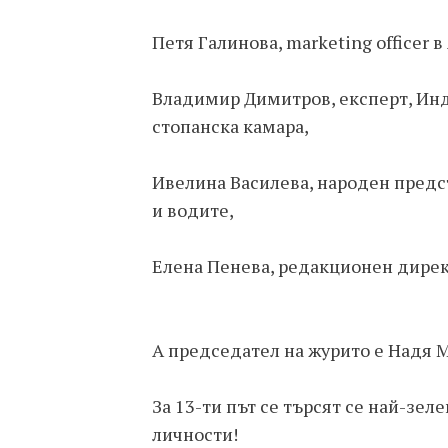
Петя Галинова, marketing officer в
Владимир Димитров, експерт, Инд
стопанска камара,
Ивелина Василева, народен предс
и водите,
Елена Пенева, редакционен дирек
А председател на журито е Надя Ма
За 13-ти път се търсят се най-зе
личности!