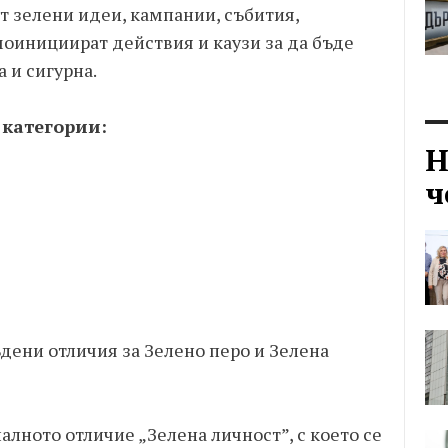
ат зелени идеи, кампании, събития,
оинициират действия и каузи за да бъде
 и сигурна.
 категории:
Н
ч
дени отличия за Зелено перо и Зелена
лното отличие „Зелена личност”, с което се