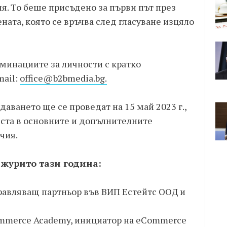
. То беше присъдено за първи път през
ната, която се връчва след гласуване изцяло
оминациите за личности с кратко
mail:
office@b2bmedia.bg
.
ването ще се проведат на 15 май 2023 г.,
еста в основните и допълнителните
чия.
журито тази година:
правляващ партньор във ВИП Естейтс ООД и
ommerce Academy, инициатор на eCommerce