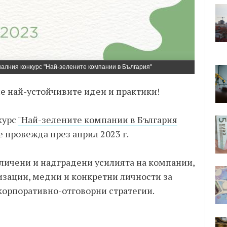
алния конкурс "Най-зелените компании в България"
ие най-устойчивите идеи и практики!
курс
"Най-зелените компании в България
се провежда през април 2023 г.
тличени и надградени усилията на компании,
зации, медии и конкретни личности за
корпоративно-отговорни стратегии.