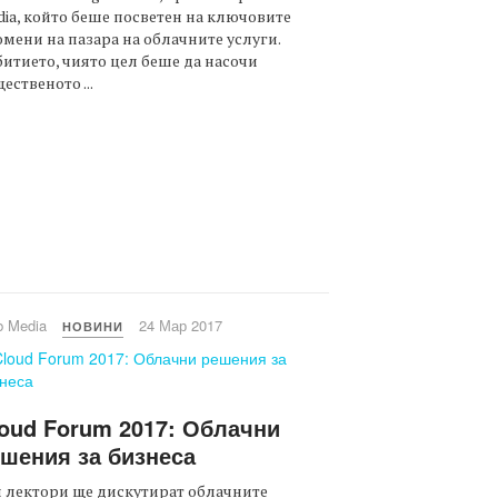
ia, който беше посветен на ключовите
мени на пазара на облачните услуги.
итието, чиято цел беше да насочи
ественото ...
b Media
24 Мар 2017
НОВИНИ
oud Forum 2017: Облачни
шения за бизнеса
 лектори ще дискутират облачните