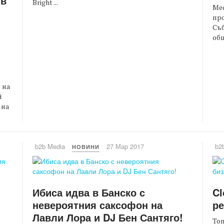
 в
Bright ...
Med
про
Съб
общ
 на
й
 на
b2b Media
27 Мар 2017
b2
НОВИНИ
Ибиса идва в Банско с
Cl
невероятния саксофон на
ре
Лавли Лора и DJ Бен Сантяго!
Топ