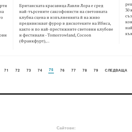
реш
ерти
Британската красавица Лавли Лора е сред
30 
на
най-търсените саксофонисти на световната
съз
то
клубна сцена и изпълненията й на живо
кои
предивизкват фурор в дискотеките на Ибиса,
на
както и по най-престижните световни клубове
към 
ови
и фестивали - Tomorrowland, Cocoon
(Франкфурт), ...
75
71
72
73
74
76
77
78
79
СЛЕДВАЩА
FOOTER-MIDDLE
F
Сайтове: