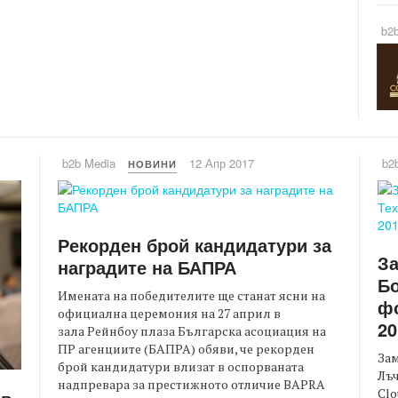
b2
b2b Media
12 Апр 2017
b2
НОВИНИ
Рекорден брой кандидатури за
З
наградите на БАПРА
Бо
Имената на победителите ще станат ясни на
фо
официална церемония на 27 април в
20
зала Рейнбоу плаза Българска асоциация на
ПР агенциите (БАПРА) обяви, че рекорден
За
брой кандидатури влизат в оспорваната
Лъ
надпревара за престижното отличие BAPRA
Clo