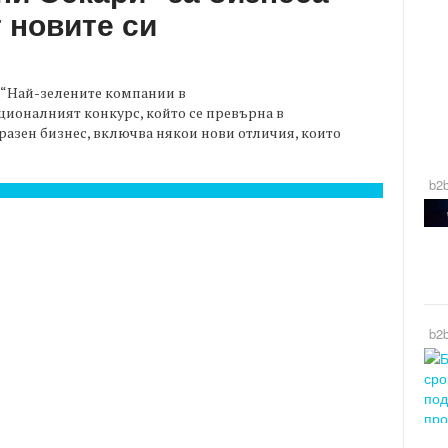
 новите си
 “Най-зелените компании в
ационалният конкурс, който се превърна в
разен бизнес, включва някои нови отличия, които
b2
b2