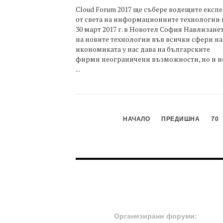
Cloud Forum 2017 ще събере водещите експ
от света на информационните технологии 
30 март 2017 г. в Новотел София Навлизане
на новите технологии във всички сфери на
икономиката у нас дава на българските
фирми неограничени възможности, но и н
...
НАЧАЛО
ПРЕДИШНА
70
FOOTER-ФОРУМИ
Организирани форуми: