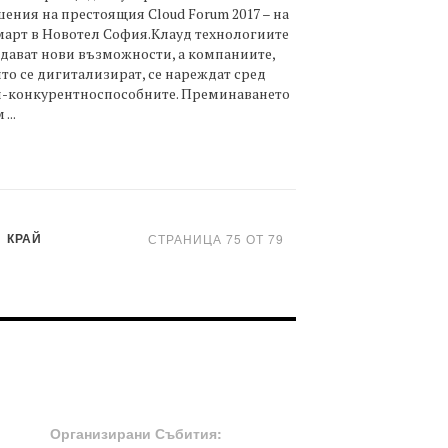
ения на престоящия Cloud Forum 2017 – на
март в Новотел София.Клауд технологиите
дават нови възможности, а компаниите,
то се дигитализират, се нареждат сред
й-конкурентноспособните. Преминаването
...
КРАЙ
СТРАНИЦА 75 ОТ 79
OOTER-СЪБИТИЯ
Организирани Събития: