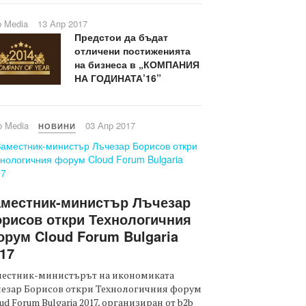
b Media
13 Апр 2017
Предстои да бъдат
отличени постиженията
на бизнеса в „КОМПАНИЯ
НА ГОДИНАТА’16”
b Media
03 Апр 2017
НОВИНИ
аместник-министър Лъчезар
рисов откри Технологичния
рум Cloud Forum Bulgaria
17
местник-министърът на икономиката
чезар Борисов откри Технологичния форум
ud Forum Bulgaria 2017, организиран от b2b