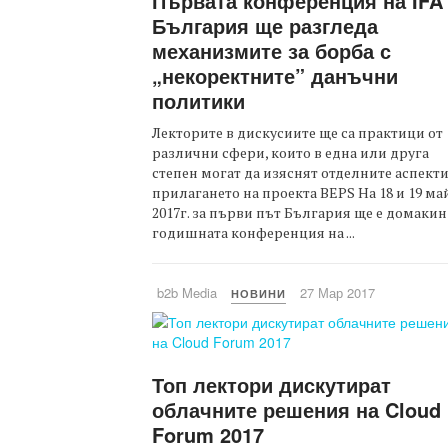
Първата конференция на IFA
България ще разгледа
механизмите за борба с
„некоректните” данъчни
политики
Лекторите в дискусиите ще са практици от
различни сфери, които в една или друга
степен могат да изяснят отделните аспекти
прилагането на проекта BEPS На 18 и 19 ма
2017г. за първи път България ще е домакин
годишната конференция на ...
b2b Media
27 Мар 2017
НОВИНИ
Топ лектори дискутират
облачните решения на Cloud
Forum 2017