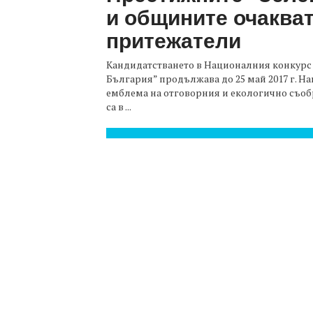
и общините очакват
притежатели
Кандидатстването в Националния конкурс
България” продължава до 25 май 2017 г. Н
емблема на отговорния и екологично съоб
са в ...