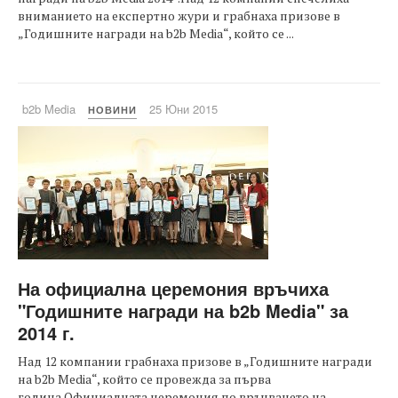
вниманието на експертно жури и грабнаха призове в
„Годишните награди на b2b Media“, който се ...
b2b Media
25 Юни 2015
НОВИНИ
На официална церемония връчиха
"Годишните награди на b2b Media" за
2014 г.
Над 12 компании грабнаха призове в „Годишните награди
на b2b Media“, който се провежда за първа
година.Официалната церемония по връчването на