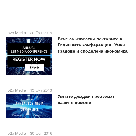
b2b Media
20 Окт 2016
Вече са известни лекторите в
Годишната конференция „Умни
градове и споделена икономика“
b2b Media
13 Окт 2016
Умните джаджи превземат
нашите домове
b2b Media
30 Сеп 2016