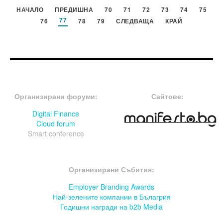
НАЧАЛО
ПРЕДИШНА
70
71
72
73
74
75
77
76
78
79
СЛЕДВАЩА
КРАЙ
FOOTER-ФОРУМИ
FOOTER-MIDDLE
Организирани форуми:
Сайтове:
Digital Finance
Cloud forum
Smart conference
FOOTER-СЪБИТИЯ
Организирани Събития:
Employer Branding Awards
Най-зелените компании в Бълагрия
Годишни награди на b2b Media