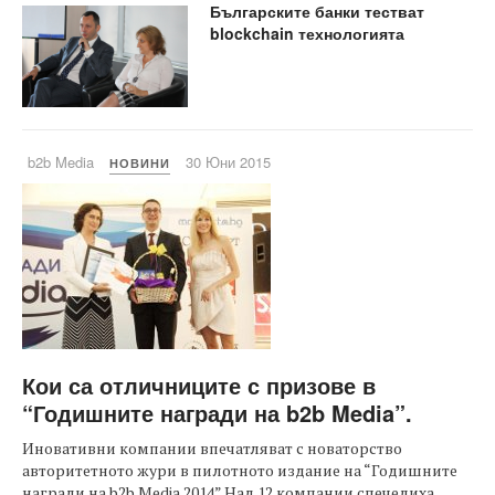
Българските банки тестват
blockchain технологията
b2b Media
30 Юни 2015
НОВИНИ
Кои са отличниците с призове в
“Годишните награди на b2b Media”.
Иновативни компании впечатляват с новаторство
авторитетното жури в пилотното издание на “Годишните
награди на b2b Media 2014”.Над 12 компании спечелиха