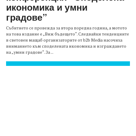
икономика и умни
градове”
Събитието се провежда за втора поредна година, а мотото
на това издание е „Виж бъдещето“. Следвайки тенденциите
в световен мащаб организаторите от b2b Media насочиха
вниманието към споделената икономика и изграждането
на „умни градове“. За ...