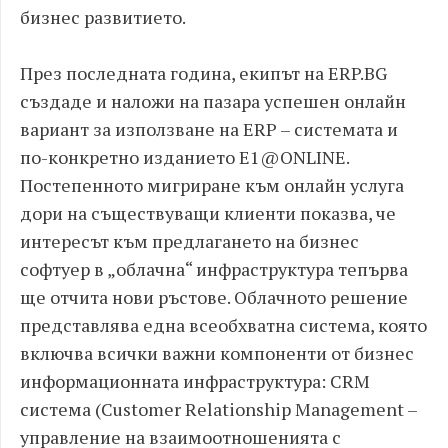
бизнес развитието.
През последнaта година, екипът на ERP.BG
създаде и наложи на пазара успешен онлайн
вариант за използване на ERP – системата и
по-конкретно изданието E1@ONLINE.
Постепенното мигриране към онлайн услуга
дори на съществуващи клиенти показва, че
интересът към предлагането на бизнес
софтуер в „облачна“ инфраструктура тепърва
ще отчита нови ръстове. Облачното решение
представлява една всеобхватна система, която
включва всички важни компоненти от бизнес
информационната инфраструктура: CRM
система (Customer Relationship Management –
управление на взаимоотношенията с