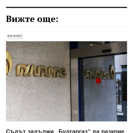
Вижте още:
БИЗНЕС
Съдът задължи „Булгаргаз“ да разкрие