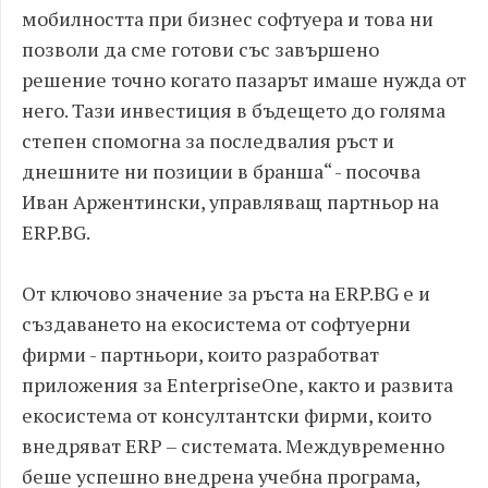
мобилността при бизнес софтуера и това ни
позволи да сме готови със завършено
решение точно когато пазарът имаше нужда от
него. Тази инвестиция в бъдещето до голяма
степен спомогна за последвалия ръст и
днешните ни позиции в бранша“ - посочва
Иван Аржентински, управляващ партньор на
ERP.BG.
От ключово значение за ръста на ERP.BG е и
създаването на екосистема от софтуерни
фирми - партньори, които разработват
приложения за EnterpriseOne, както и развита
екосистема от консултантски фирми, които
внедряват ERP – системата. Междувременно
беше успешно внедрена учебна програма,