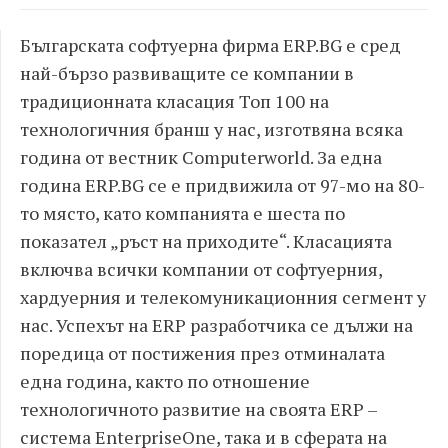
Българската софтуерна фирма ERP.BG е сред
най-бързо развиващите се компании в
традиционната класация Топ 100 на
технологичния бранш у нас, изготвяна всяка
година от вестник Computerworld. За една
година ERP.BG се е придвижила от 97-мо на 80-
то място, като компанията е шеста по
показател „ръст на приходите“. Класацията
включва всички компании от софтуерния,
хардуерния и телекомуникационния сегмент у
нас. Успехът на ERP разработчика се дължи на
поредица от постижения през отминалата
една година, както по отношение
технологичното развитие на своята ERP –
система EnterpriseOne, така и в сферата на