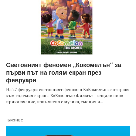
Световният феномен „Кокомелън“ за
първи път на голям екран през
февруари
На 27 февруари световният феномен КоКомелън се отправя
към големия екран с КоКомелън: Филмът – изцяло ново
приключение, изпълнено с музика, емоция и...
БИЗНЕС