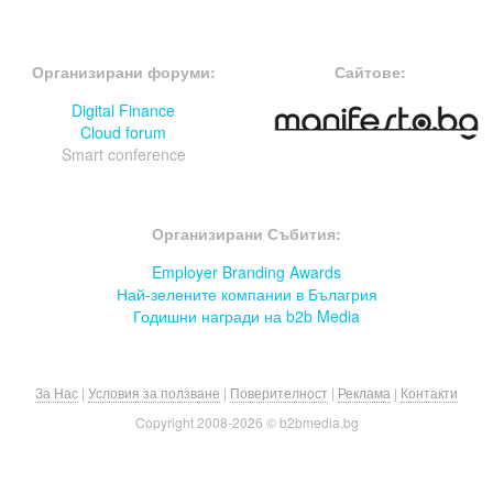
FOOTER-ФОРУМИ
FOOTER-MIDDLE
Организирани форуми:
Сайтове:
Digital Finance
Cloud forum
Smart conference
FOOTER-СЪБИТИЯ
Организирани Събития:
Employer Branding Awards
Най-зелените компании в Бълагрия
Годишни награди на b2b Media
За Нас
|
Условия за ползване
|
Поверителност
|
Реклама
|
Контакти
Copyright 2008-
2026 © b2bmedia.bg