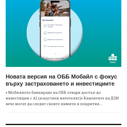
Новата версия на ОББ Мобайл с фокус
върху застраховането и инвестициите
• Мобилното банкиране на ОББ отваря достъп до
инвестиции с AI (изкуствен интетелкт)• Клиентите на ДЗИ
вече могат да следят своите лимити и покрития...