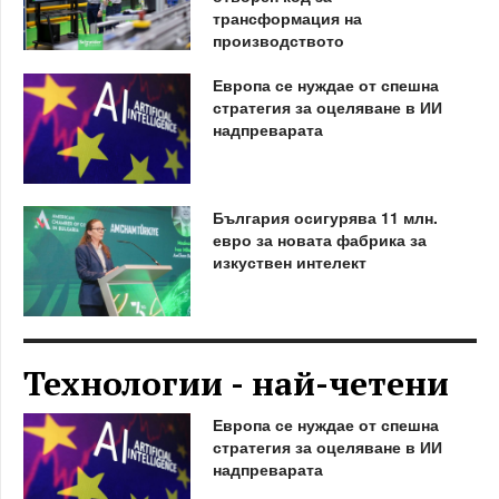
трансформация на
производството
Европа се нуждае от спешна
стратегия за оцеляване в ИИ
надпреварата
България осигурява 11 млн.
евро за новата фабрика за
изкуствен интелект
Технологии - най-четени
Европа се нуждае от спешна
стратегия за оцеляване в ИИ
надпреварата