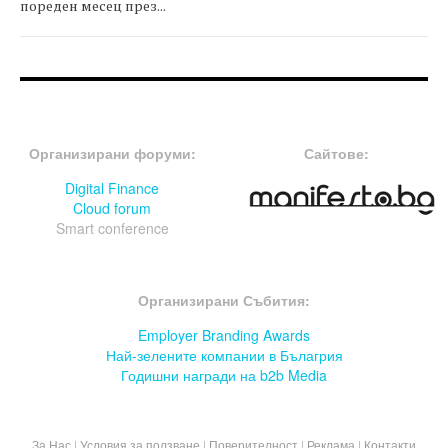
пореден месец през...
FOOTER-ФОРУМИ
FOOTER-MIDDLE
Организирани форуми:
Сайтове:
Digital Finance
Cloud forum
Smart conference
FOOTER-СЪБИТИЯ
Организирани Събития:
Employer Branding Awards
Най-зелените компании в Бълагрия
Годишни награди на b2b Media
За Нас
|
Условия за ползване
|
Поверителност
|
Реклама
|
Контакти