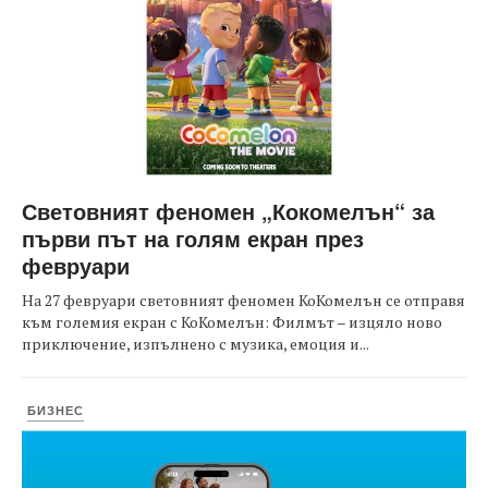
Световният феномен „Кокомелън“ за
първи път на голям екран през
февруари
На 27 февруари световният феномен КоКомелън се отправя
към големия екран с КоКомелън: Филмът – изцяло ново
приключение, изпълнено с музика, емоция и...
БИЗНЕС