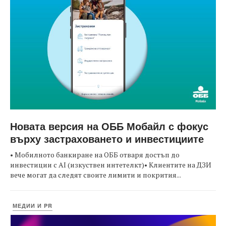
Новата версия на ОББ Мобайл с фокус
върху застраховането и инвестициите
• Мобилното банкиране на ОББ отваря достъп до
инвестиции с AI (изкуствен интетелкт)• Клиентите на ДЗИ
вече могат да следят своите лимити и покрития...
МЕДИИ И PR