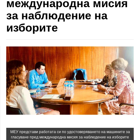
международна мисия
за наблюдение на
изборите
МЕУ представи работата си по удостоверяването на машините за
гласуване пред международна мисия за наблюдение на изборите