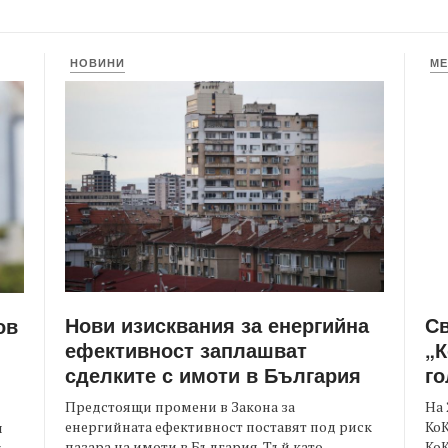
НОВИНИ
МЕ
Нови изисквания за енергийна
С
ов
ефективност заплашват
„К
сделките с имоти в България
го
Предстоящи промени в Закона за
На 
енергийната ефективност поставят под риск
КоК
и
пазара на имоти в България. Тъй като
Ко
.