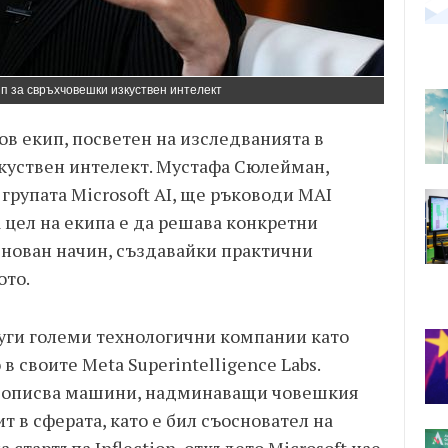
кип за свръхчовешки изкуствен интелект
ов екип, посветен на изследванията в
куствен интелект. Мустафа Сюлейман,
групата Microsoft AI, ще ръководи MAI
а цел на екипа е да решава конкретни
нован начин, създавайки практични
ото.
руги големи технологични компании като
в своите Meta Superintelligence Labs.
“ описва машини, надминаващи човешкия
т в сферата, като е бил съосновател на