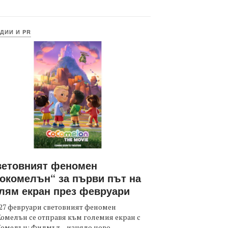
ДИИ И PR
ветовният феномен
окомелън“ за първи път на
лям екран през февруари
27 февруари световният феномен
омелън се отправя към големия екран с
Комелън: Филмът – изцяло ново