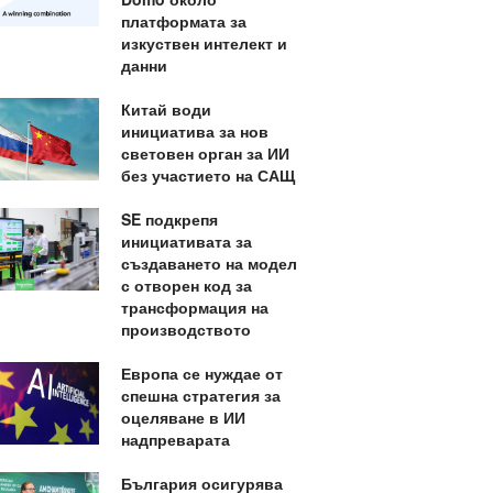
платформата за
изкуствен интелект и
данни
Китай води
инициатива за нов
световен орган за ИИ
без участието на САЩ
SE подкрепя
инициативата за
създаването на модел
с отворен код за
трансформация на
производството
Европа се нуждае от
спешна стратегия за
оцеляване в ИИ
надпреварата
България осигурява