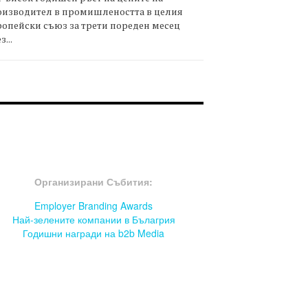
оизводител в промишлеността в целия
опейски съюз за трети пореден месец
з...
OOTER-СЪБИТИЯ
Организирани Събития:
Employer Branding Awards
Най-зелените компании в Бълагрия
Годишни награди на b2b Media