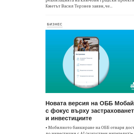
Кметът Васил Терзиев заяви, че...
БИЗНЕС
Новата версия на ОББ Моба
с фокус върху застраховане
и инвестициите
• Мобилното банкиране на ОББ отваря дос
до инвестиции с AI (изкуствен интетелкт)•