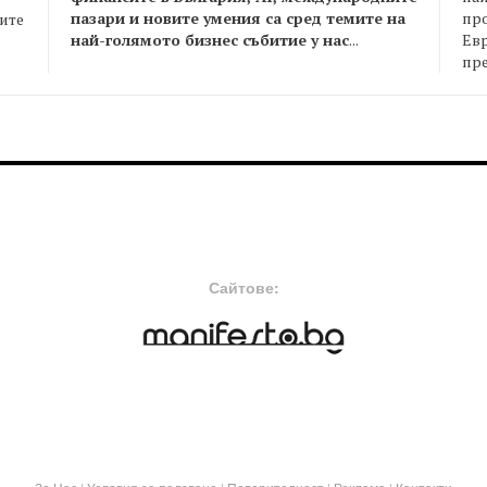
пазари и новите умения са сред темите на
пр
оите
най-голямото бизнес събитие у нас
...
Евр
пре
FOOTER-MIDDLE
F
Сайтове: