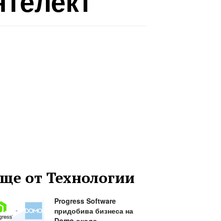
нтелект
ще от Технологии
Progress Software
придобива бизнеса на
Domo около