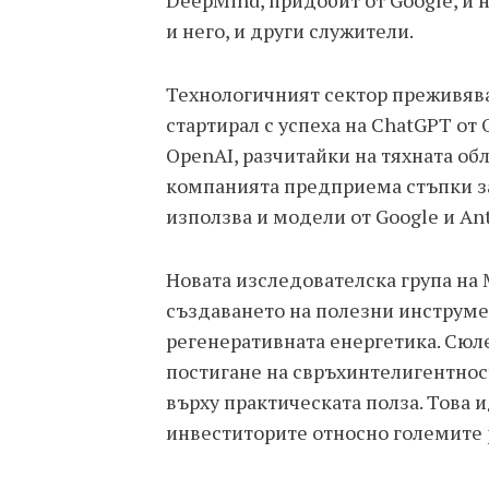
DeepMind, придобит от Google, и на
и него, и други служители.
Технологичният сектор преживява
стартирал с успеха на ChatGPT от 
OpenAI, разчитайки на тяхната об
компанията предприема стъпки за
използва и модели от Google и Ant
Новата изследователска група на M
създаването на полезни инструме
регенеративната енергетика. Сюл
постигане на свръхинтелигентност 
върху практическата полза. Това 
инвеститорите относно големите 