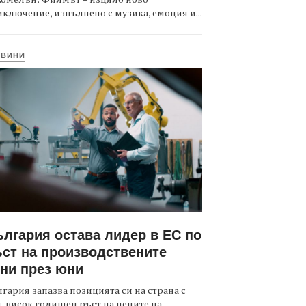
ключение, изпълнено с музика, емоция и...
ОВИНИ
лгария остава лидер в ЕС по
ст на производствените
ни през юни
гария запазва позицията си на страна с
-висок годишен ръст на цените на