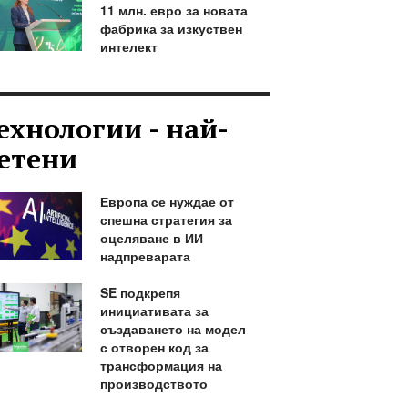
11 млн. евро за новата
фабрика за изкуствен
интелект
ехнологии - най-
етени
Европа се нуждае от
спешна стратегия за
оцеляване в ИИ
надпреварата
SE подкрепя
инициативата за
създаването на модел
с отворен код за
трансформация на
производството