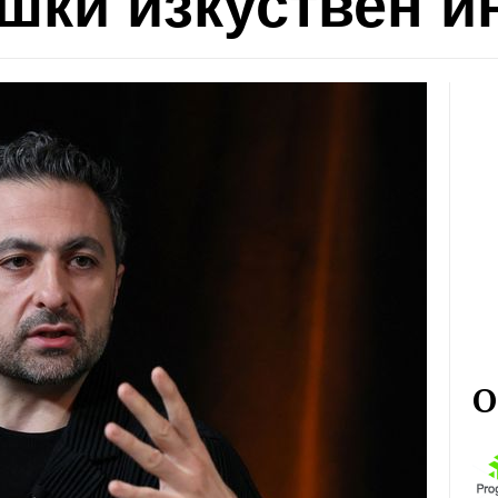
шки изкуствен и
О