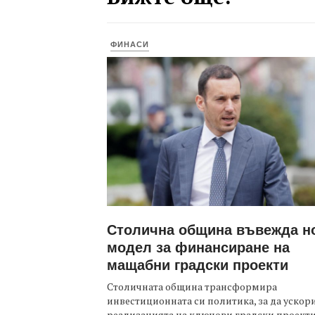
ФИНАСИ
Столична община въвежда н
модел за финансиране на
мащабни градски проекти
Столичната община трансформира
инвестиционната си политика, за да ускор
реализацията на ключови градски проекти