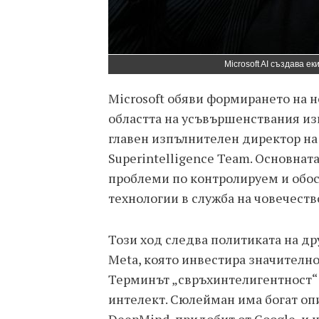
Microsoft AI създава е
Microsoft обяви формирането на н
областта на усъвършенствания из
главен изпълнителен директор на 
Superintelligence Team. Основнат
проблеми по контролируем и обос
технологии в служба на човечеств
Този ход следва политиката на д
Meta, която инвестира значително 
Терминът „свръхинтелигентност
интелект. Сюлейман има богат опи