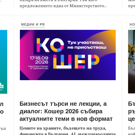
предложението идва от Министерството...
при
МЕДИИ И PR
Н
Бизнесът търси не лекции, а
Бъ
йл
диалог: Кошер 2026 събира
ръ
то
актуалните теми в нов формат
це
Цените на храните, бъдещето на труда,
Бъл
тъп
финансите в България, AI, международните
най