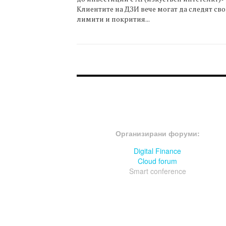
Клиентите на ДЗИ вече могат да следят св
лимити и покрития...
FOOTER-ФОРУМИ
Организирани форуми:
Digital Finance
Cloud forum
Smart conference