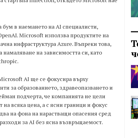
 стартъпа Inflection, откъдето Microsoft нае
 бум в наемането на AI специалисти,
OpenAI. Microsoft използва продуктите на
Т
лачна инфраструктура Azure. Въпреки това,
ч
 намаляване на зависимостта си, като
hropic.
icrosoft AI ще се фокусира върху
нти за образованието, здравеопазването и
ейман подчерта, че компанията не цели
на всяка цена, а с ясни граници и фокус
идва на фона на нарастващи опасения сред
разходи за AI без ясна възвръщаемост.