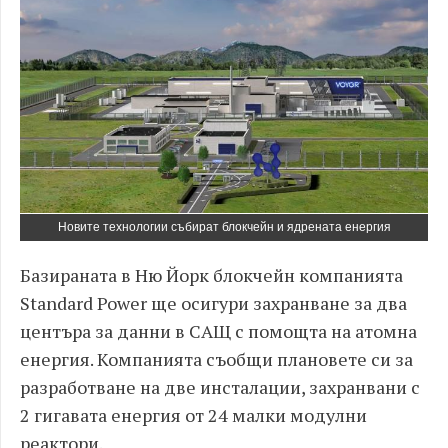
Новите технологии събират блокчейн и ядрената енергия
Базираната в Ню Йорк блокчейн компанията
Standard Power ще осигури захранване за два
центъра за данни в САЩ с помощта на атомна
енергия. Компанията съобщи плановете си за
разработване на две инсталации, захранвани с
2 гигавата енергия от 24 малки модулни
реактори.