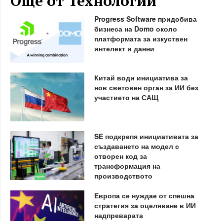
Още от Технологии
Progress Software придобива
бизнеса на Domo около
платформата за изкуствен
интелект и данни
Китай води инициатива за
нов световен орган за ИИ без
участието на САЩ
SE подкрепя инициативата за
създаването на модел с
отворен код за
трансформация на
производството
Европа се нуждае от спешна
стратегия за оцеляване в ИИ
надпреварата