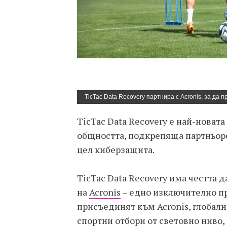
TicTac Data Recovery партнира с Acronis, за да
TicTac Data Recovery е най-новат
общността, подкрепяща партньорс
цел киберзащита.
TicTac Data Recovery има честта 
на
Acronis
– едно изключително пр
присъединят към Acronis, глобалн
спортни отбори от световно ниво,