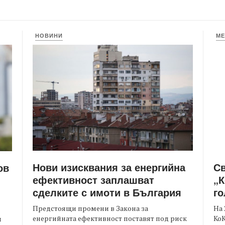
НОВИНИ
МЕ
Нови изисквания за енергийна
С
ов
ефективност заплашват
„К
сделките с имоти в България
го
Предстоящи промени в Закона за
На 
енергийната ефективност поставят под риск
КоК
и