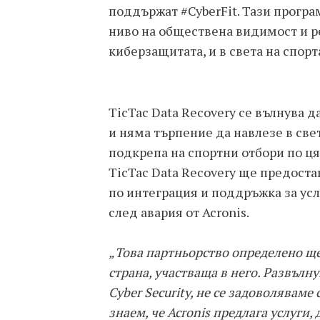
поддържат #CyberFit. Тази програм
ниво на обществена видимост и ре
киберзащитата, и в света на спорт
TicTac Data Recovery се вълнува 
и няма търпение да навлезе в свет
подкрепа на спортни отбори по ця
TicTac Data Recovery ще предоста
по интеграция и поддръжка за усл
след авария от Acronis.
„Това партньорство определено ще
страна, участваща в него. Развълнув
Cyber Security, не се задоволяваме
знаем, че Acronis предлага услуги,