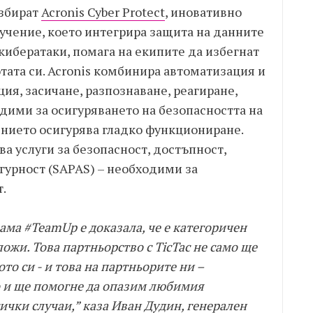
избират
Acronis Cyber Protect
, иновативно
чение, което интегрира защита на данните
кибератаки, помага на екипите да избегнат
тата си. Acronis комбинира автоматизация и
ия, засичане, разпознаване, реагиране,
дими за осигуряването на безопасността на
ението осигурява гладко функциониране.
ва услуги за безопасност, достъпност,
гурност (SAPAS) – необходими за
.
ама #TeamUp е доказала, че е категоричен
ложи. Това партньорство с TicTac не само ще
то си - и това на партньорите ни –
о и ще помогне да опазим любимия
сички случаи,” каза Иван Дудин, генерален