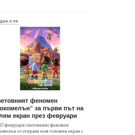
ДИИ И PR
ветовният феномен
окомелън“ за първи път на
лям екран през февруари
27 февруари световният феномен
омелън се отправя към големия екран с