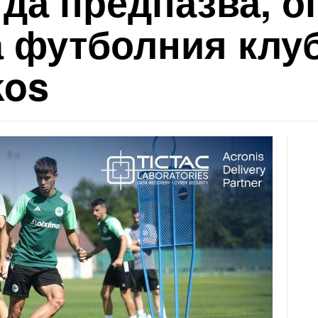
а да предпазва, 
а футболния клу
kos