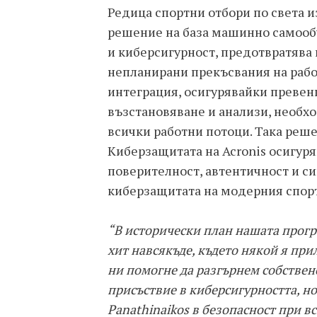
Редица спортни отбори по света 
решение на база машинно самообу
и киберсигурност, предотвратява 
непланирани прекъсвания на рабо
интеграция, осигурявайки превенц
възстановяване и анализи, необхо
всички работни потоци. Така реш
Киберзащитата на Acronis осигуря
поверителност, автентичност и си
киберзащитата на модерния спорт
“В исторически план нашата прогр
хит навсякъде, където някой я при
ни помогне да разгърнем собствено
присъствие в киберсигурността, н
Panathinaikos в безопасност при в