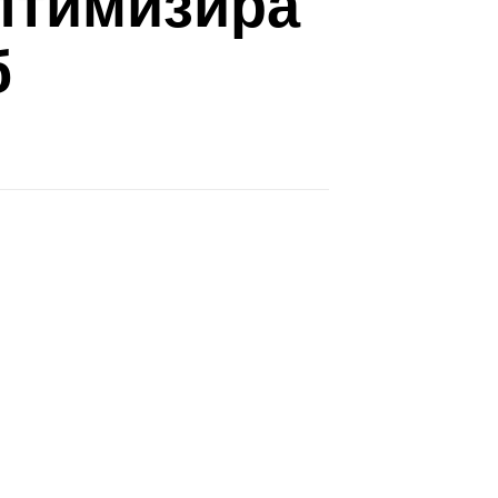
оптимизира
б