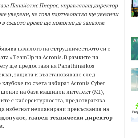
каза Панайотис Пиерос, управляващ директор
 сме уверени, че това партньорство ще увеличи
 в същото време ще помогне да запазим
бявява началото на сътрудничеството си с
ата #TeamUp на Acronis. В рамките на
very ще предоставя на Panathinaikos
екъп, защита и възстановяване след
 клубове по света избират Acronis Cyber
ешение на база машинен интелект (MI),
ите с киберсигурността, предотвратява
 да избегнат непланирани прекъсвания на
допулос, главен технически директор
s.