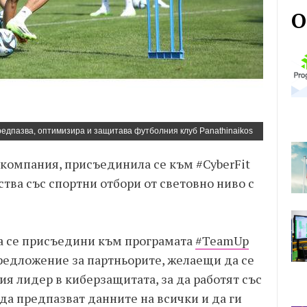
О
 предпазва, оптимизира и защитава футболния клуб Panathinaikos
а компания, присъединила се към #CyberFit
тва със спортни отбори от световно ниво с
да се присъедини към програмата
#TeamUp
едложение за партньорите, желаещи да се
ия лидер в киберзащитата, за да работят със
 да предпазват данните на всички и да ги