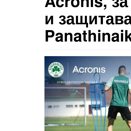
Acronis, з
и защитав
Panathinai