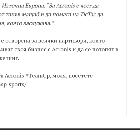
Източна Европа. “За Acronis е чест да
т такъв мащаб и да помага на TicTac да
я, която заслужава.”
е отворена за всички партньори, които
ват своя бизнес с Acronis и да се потопят в
кетинг.
та Acronis #TeamUp, моля, посетете
sp-sports/.