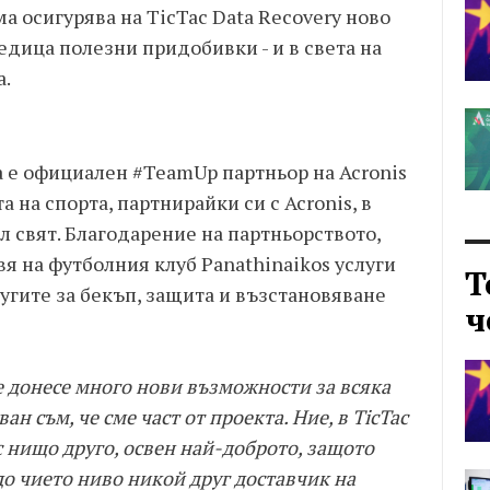
а осигурява на TicTac Data Recovery ново
дица полезни придобивки - и в света на
а.
да е официален #TeamUp партньор на Acronis
а на спорта, партнирайки си с Acronis, в
л свят. Благодарение на партньорството,
вя на футболния клуб Panathinaikos услуги
Т
угите за бекъп, защита и възстановяване
ч
 донесе много нови възможности за всяка
ан съм, че сме част от проекта. Ние, в TicTac
 с нищо друго, освен най-доброто, защото
 до чието ниво никой друг доставчик на