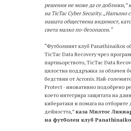
решения не може да се доближи,” 
на TicTac Cyber Security. „Напълно
нашата обществена видимост, като
света малко по-безопасен.“
“Футболният клуб Panathinaikos о
TicTac Data Recovery чрез програм
партньорството, TicTac Data Reco
цялостна поддръжка за облачен б
бедствия от Acronis. Най-големите
Protect - иновативно подобрено р
което интегрира защитата на данн
кибератаки и помага на отборите
дейността,”
каза Милтос Ликиар
на футболен клуб Panathinaiko