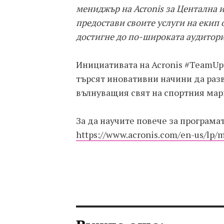
мениджър на Acronis за Центална и 
предостави своите услуги на екип о
достигне до по-широката аудитори
Инициативата на Acronis #TeamUp 
търсят иновативни начини да разви
вълнуващия свят на спортния мар
За да научите повече за програма
https://www.acronis.com/en-us/lp/m