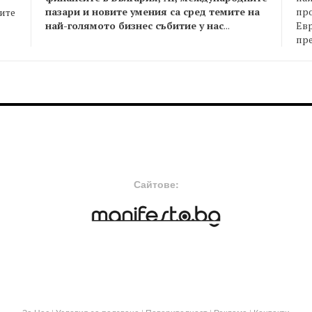
пазари и новите умения са сред темите на
пр
оите
най-голямото бизнес събитие у нас
...
Евр
пре
FOOTER-MIDDLE
F
Сайтове: