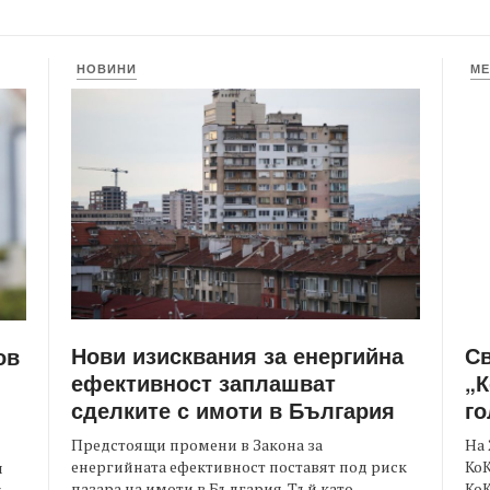
НОВИНИ
МЕ
Нови изисквания за енергийна
С
ов
ефективност заплашват
„К
сделките с имоти в България
го
Предстоящи промени в Закона за
На 
енергийната ефективност поставят под риск
КоК
и
пазара на имоти в България. Тъй като
Ко
.