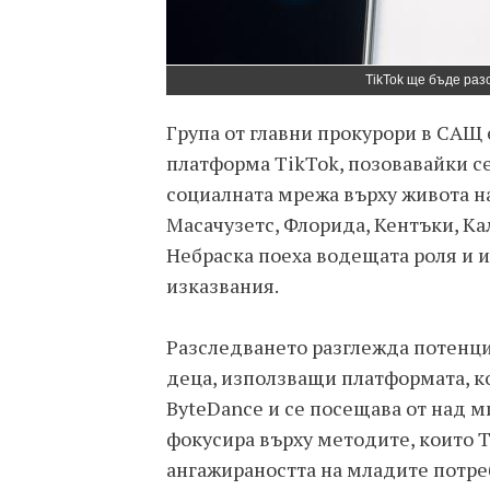
ТikTok ще бъде раз
Група от главни прокурори в САЩ
платформа TikTok, позовавайки с
социалната мрежа върху живота н
Масачузетс, Флорида, Кентъки, К
Небраска поеха водещата роля и и
изказвания.
Разследването разглежда потенци
деца, използващи платформата, к
ByteDance и се посещава от над м
фокусира върху методите, които T
ангажираността на младите потре