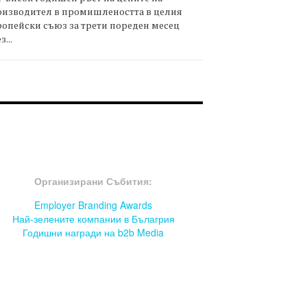
оизводител в промишлеността в целия
опейски съюз за трети пореден месец
з...
OOTER-СЪБИТИЯ
Организирани Събития:
Employer Branding Awards
Най-зелените компании в Бълагрия
Годишни награди на b2b Media