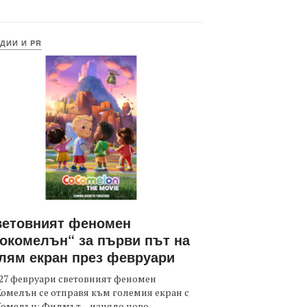
ДИИ И PR
ветовният феномен
окомелън“ за първи път на
лям екран през февруари
27 февруари световният феномен
омелън се отправя към големия екран с
Комелън: Филмът – изцяло ново