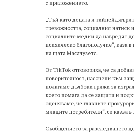
с приложението.
„Тъй като децата и тийнейджърите
тревожността, социалния натиск 
социалните медии да навредят до
психическо благополучие“, каза в
на щата Масачузетс.
От TikTok отговориха, че са доба
поверителност, насочени към за
полагаме дълбоки грижи за изгра
което помага да се защити и под
оценяваме, че главните прокурори
младите потребители“, се казва в
Съобщението за разследването до