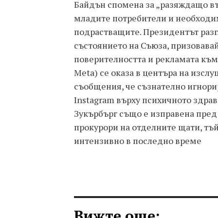
Байдън спомена за „разяждащо в
младите потребители и необходим
подрастващите. Президентът разг
състоянието на Съюза, призовава
поверителността и рекламата към 
Meta) се оказа в центъра на изсл
съобщения, че съзнателно игнори
Instagram върху психичното здра
Зукърбърг също е изправена пред
прокурори на отделните щати, тъй
интензивно в последно време
Вижте още: