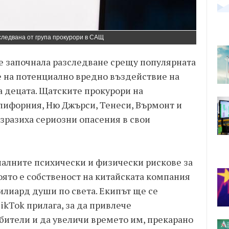
следвана от група прокурори в САЩ
 е започнала разследване срещу популярната
е на потенциално вредно въздействие на
а децата. Щатските прокурори на
алифорния, Ню Джърси, Тенеси, Върмонт и
зразиха сериозни опасения в свои
алните психически и физически рискове за
оято е собственост на китайската компания
илиард души по света. Екипът ще се
ikTok прилага, за да привлече
бители и да увеличи времето им, прекарано