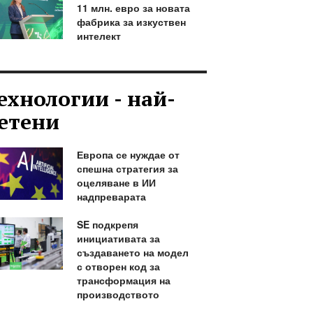
11 млн. евро за новата
фабрика за изкуствен
интелект
ехнологии - най-
етени
Европа се нуждае от
спешна стратегия за
оцеляване в ИИ
надпреварата
SE подкрепя
инициативата за
създаването на модел
с отворен код за
трансформация на
производството