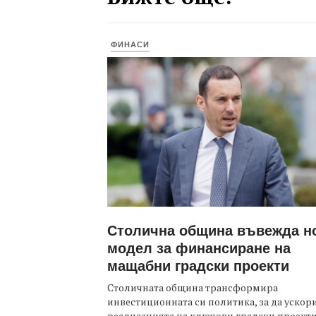
ФИНАСИ
Столична община въвежда н
модел за финансиране на
мащабни градски проекти
Столичната община трансформира
инвестиционната си политика, за да ускор
реализацията на ключови градски проекти