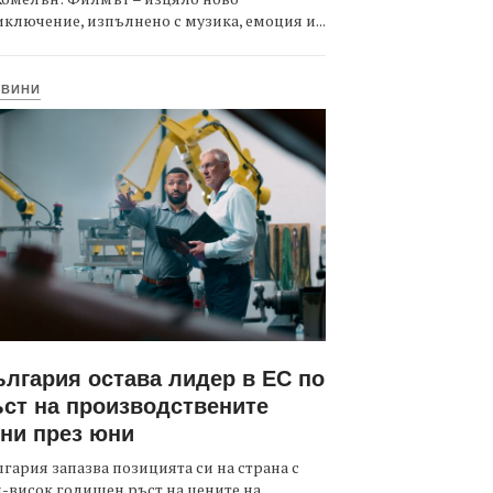
ключение, изпълнено с музика, емоция и...
ОВИНИ
лгария остава лидер в ЕС по
ст на производствените
ни през юни
гария запазва позицията си на страна с
-висок годишен ръст на цените на