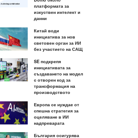
платформата за
изкуствен интелект и
данни
Китай води
инициатива за нов
световен орган за ИИ
без участието на САЩ
SE подкрепя
инициативата за
създаването на модел
с отворен код за
трансформация на
производството
Европа се нуждае от
спешна стратегия за
оцеляване в ИИ
надпреварата
България осигурява