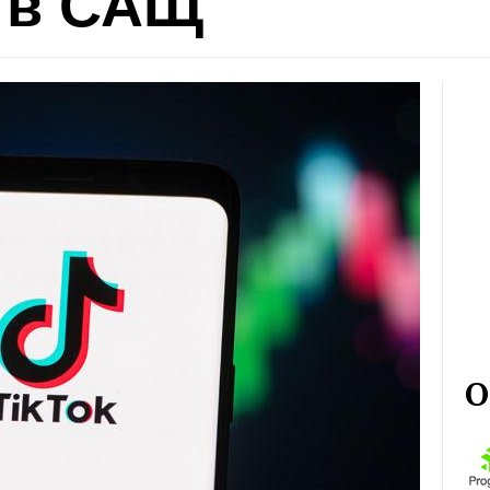
 в САЩ
О