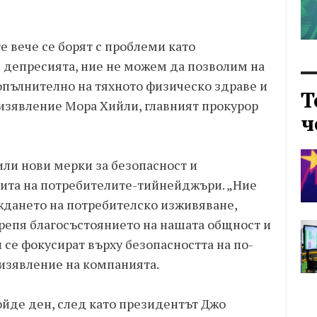
 вече се борят с проблеми като
и депресията, ние не можем да позволим на
пълнително на тяхното физическо здраве и
Т
 изявление Мора Хийли, главният прокурор
ч
вили нови мерки за безопасност и
щита на потребителите-тийнейджъри. „Ние
ждането на потребителско изживяване,
крепя благосъстоянието на нашата общност и
 се фокусират върху безопасността на по-
 изявление на компанията.
йде ден, след като президентът Джо