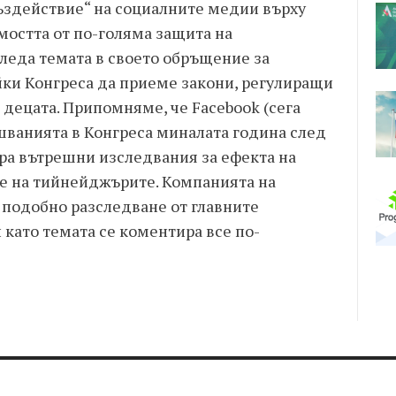
ъздействие“ на социалните медии върху
остта от по-голяма защита на
леда темата в своето обръщение за
йки Конгреса да приеме закони, регулиращи
децата. Припомняме, че Facebook (сега
ушванията в Конгреса миналата година след
ра вътрешни изследвания за ефекта на
ве на тийнейджърите. Компанията на
 подобно разследване от главните
 като темата се коментира все по-