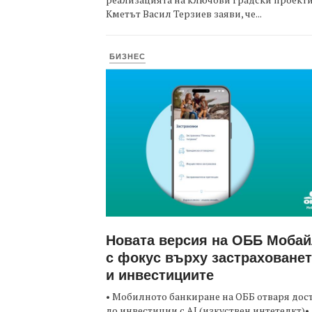
Кметът Васил Терзиев заяви, че...
БИЗНЕС
Новата версия на ОББ Моба
с фокус върху застраховане
и инвестициите
• Мобилното банкиране на ОББ отваря дос
до инвестиции с AI (изкуствен интетелкт)•