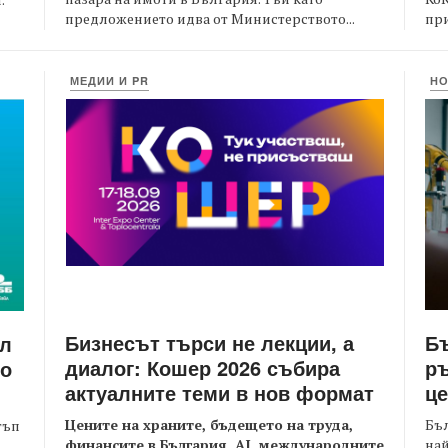
предложението идва от Министерството...
при
МЕДИИ И PR
Н
Бизнесът търси не лекции, а
Бъ
йл
диалог: Кошер 2026 събира
ръ
то
актуалните теми в нов формат
це
Цените на храните, бъдещето на труда,
Бъл
тъп
финансите в България, AI, международните
най