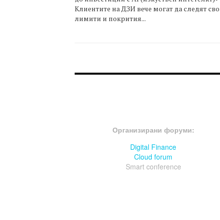
Клиентите на ДЗИ вече могат да следят св
лимити и покрития...
FOOTER-ФОРУМИ
Организирани форуми:
Digital Finance
Cloud forum
Smart conference