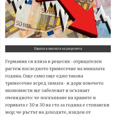
Европа в хватката на рецесията
Германия си влиза в рецесия - отрицателен
растеж последното тримесечие на миналата
година. Още само още едно такова
тримесечие всред зимата - и дори повечето
икономисти ще забележат и осъзнаят
очевидното: че поскъпване на храните и
горивата с 30 и 50 на сто за година е стопански
мор; че ръстът на доходите, изяден от