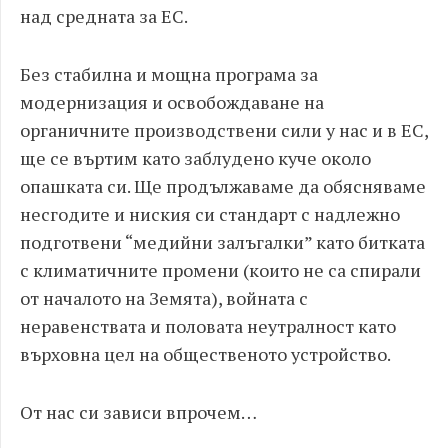
над средната за ЕС.
Без стабилна и мощна програма за
модернизация и освобождаване на
органичните производствени сили у нас и в ЕС,
ще се въртим като заблудено куче около
опашката си. Ще продължаваме да обясняваме
несгодите и ниския си стандарт с надлежно
подготвени “медийни залъгалки” като битката
с климатичните промени (които не са спирали
от началото на Земята), войната с
неравенствата и половата неутралност като
върховна цел на общественото устройство.
От нас си зависи впрочем…