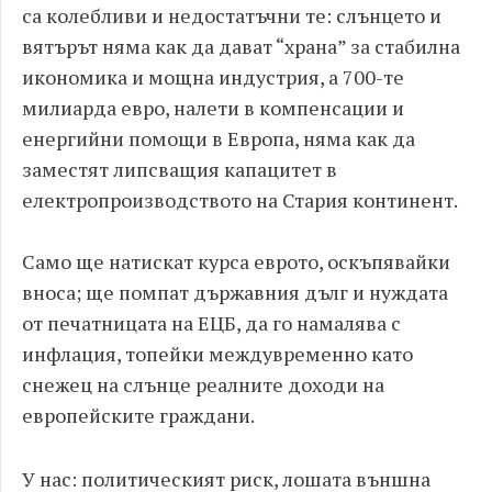
са колебливи и недостатъчни те: слънцето и
вятърът няма как да дават “храна” за стабилна
икономика и мощна индустрия, а 700-те
милиарда евро, налети в компенсации и
енергийни помощи в Европа, няма как да
заместят липсващия капацитет в
електропроизводството на Стария континент.
Само ще натискат курса еврото, оскъпявайки
вноса; ще помпат държавния дълг и нуждата
от печатницата на ЕЦБ, да го намалява с
инфлация, топейки междувременно като
снежец на слънце реалните доходи на
европейските граждани.
У нас: политическият риск, лошата външна