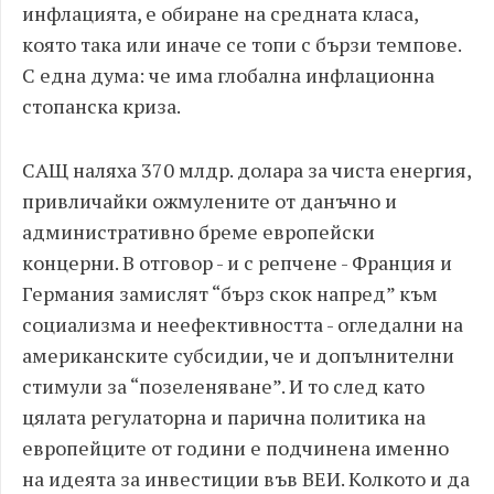
инфлацията, е обиране на средната класа,
която така или иначе се топи с бързи темпове.
С една дума: че има глобална инфлационна
стопанска криза.
САЩ наляха 370 млдр. долара за чиста енергия,
привличайки ожмулените от данъчно и
административно бреме европейски
концерни. В отговор - и с репчене - Франция и
Германия замислят “бърз скок напред” към
социализма и неефективността - огледални на
американските субсидии, че и допълнителни
стимули за “позеленяване”. И то след като
цялата регулаторна и парична политика на
европейците от години е подчинена именно
на идеята за инвестиции във ВЕИ. Колкото и да