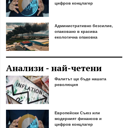
цифров концлагер
Административно безсилие,
опаковано в красива
екологична опаковка
Анализи - най-четени
Фалитът ще бъде нашата
революция
Европейски Съюз или
модерният финансов и
цифров концлагер