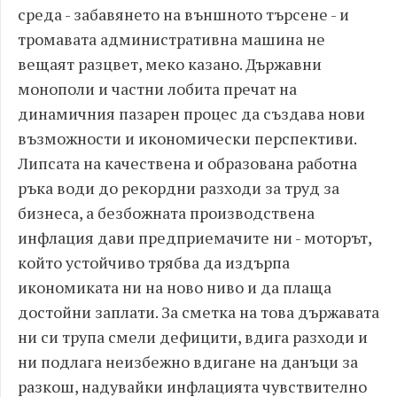
среда - забавянето на външното търсене - и
тромавата административна машина не
вещаят разцвет, меко казано. Държавни
монополи и частни лобита пречат на
динамичния пазарен процес да създава нови
възможности и икономически перспективи.
Липсата на качествена и образована работна
ръка води до рекордни разходи за труд за
бизнеса, а безбожната производствена
инфлация дави предприемачите ни - моторът,
който устойчиво трябва да издърпа
икономиката ни на ново ниво и да плаща
достойни заплати. За сметка на това държавата
ни си трупа смели дефицити, вдига разходи и
ни подлага неизбежно вдигане на данъци за
разкош, надувайки инфлацията чувствително