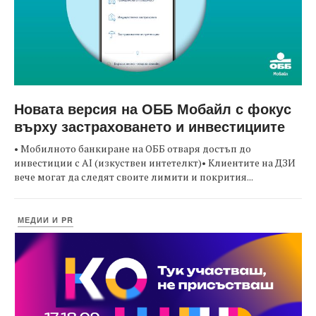
Новата версия на ОББ Мобайл с фокус
върху застраховането и инвестициите
• Мобилното банкиране на ОББ отваря достъп до
инвестиции с AI (изкуствен интетелкт)• Клиентите на ДЗИ
вече могат да следят своите лимити и покрития...
МЕДИИ И PR