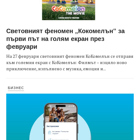
Световният феномен „Кокомелън“ за
първи път на голям екран през
февруари
На 27 февруари световният феномен КоКомелън се отправя
към големия екран с КоКомелън: Филмът – изцяло ново
приключение, изпълнено с музика, емоция и...
БИЗНЕС