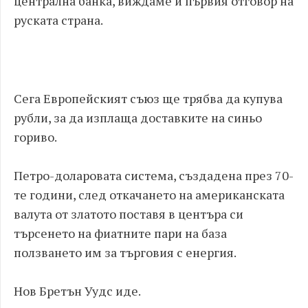
централна банка, виждаме и първия отговор на
руската страна.
Сега Европейският съюз ще трябва да купува
рубли, за да изплаща доставките на синьо
гориво.
Петро-доларовата система, създадена през 70-
те години, след откачането на американската
валута от златото поставя в центъра си
търсенето на фиатните пари на база
ползването им за търговия с енергия.
Нов Бретън Уудс иде.