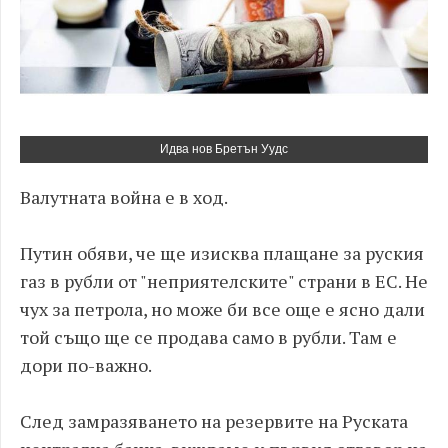
Идва нов Бретън Уудс
Валутната война е в ход.
Путин обяви, че ще изисква плащане за руския
газ в рубли от "неприятелските" страни в ЕС. Не
чух за петрола, но може би все още е ясно дали
той също ще се продава само в рубли. Там е
дори по-важно.
След замразяването на резервите на Руската