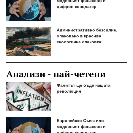
модерният финансов и
цифров концлагер
Административно безсилие,
опаковано в красива
екологична опаковка
Анализи - най-четени
Фалитът ще бъде нашата
революция
Европейски Съюз или
модерният финансов и
цифров концлагер