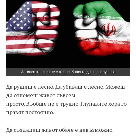
Истинската сила не е в способността да се разрушава
Да рушиш е лесно. Да убиваш е лесно. Можеш
да отнемеш живот съвсем
просто. Въобще не е трудно. Глупавите хора го
правят постоянно.
Да създадеш живот обаче е невъзможно.