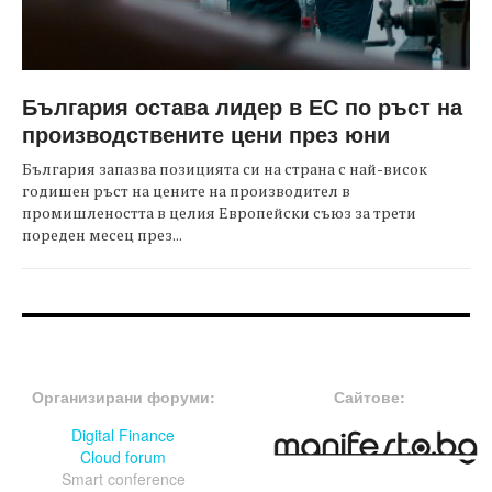
България остава лидер в ЕС по ръст на
производствените цени през юни
България запазва позицията си на страна с най-висок
годишен ръст на цените на производител в
промишлеността в целия Европейски съюз за трети
пореден месец през...
FOOTER-ФОРУМИ
FOOTER-MIDDLE
Организирани форуми:
Сайтове:
Digital Finance
Cloud forum
Smart conference