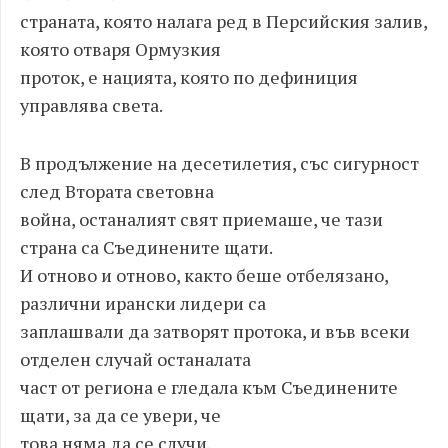
страната, която налага ред в Персийския залив,
която отваря Ормузкия
проток, е нацията, която по дефиниция
управлява света.
В продължение на десетилетия, със сигурност
след Втората световна
война, останалият свят приемаше, че тази
страна са Съединените щати.
И отново и отново, както беше отбелязано,
различни ирански лидери са
заплашвали да затворят протока, и във всеки
отделен случай останалата
част от региона е гледала към Съединените
щати, за да се увери, че
това няма да се случи.