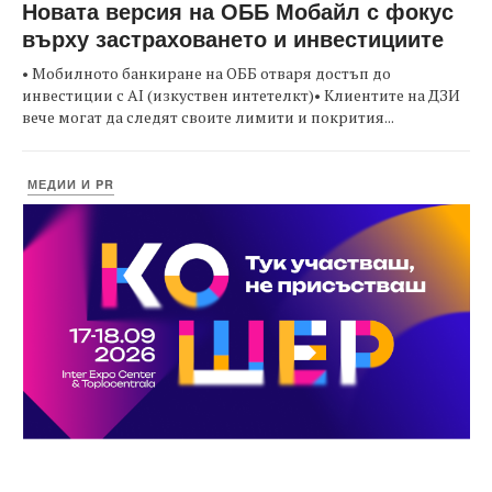
Новата версия на ОББ Мобайл с фокус
върху застраховането и инвестициите
• Мобилното банкиране на ОББ отваря достъп до
инвестиции с AI (изкуствен интетелкт)• Клиентите на ДЗИ
вече могат да следят своите лимити и покрития...
МЕДИИ И PR