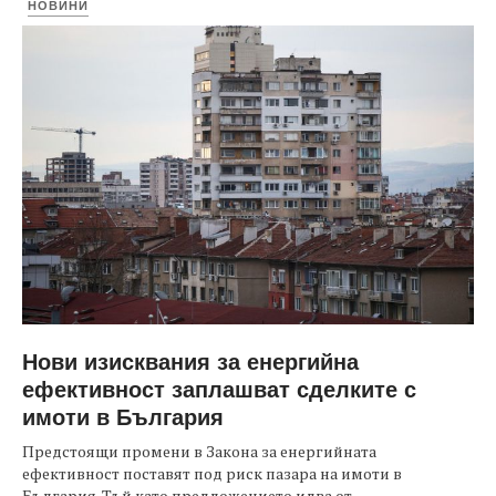
НОВИНИ
Нови изисквания за енергийна
ефективност заплашват сделките с
имоти в България
Предстоящи промени в Закона за енергийната
ефективност поставят под риск пазара на имоти в
България. Тъй като предложението идва от