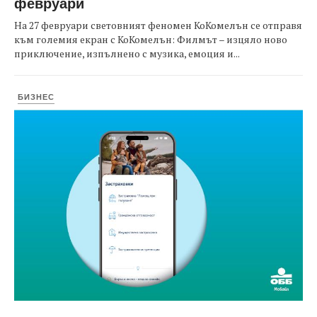
февруари
На 27 февруари световният феномен КоКомелън се отправя
към големия екран с КоКомелън: Филмът – изцяло ново
приключение, изпълнено с музика, емоция и...
БИЗНЕС