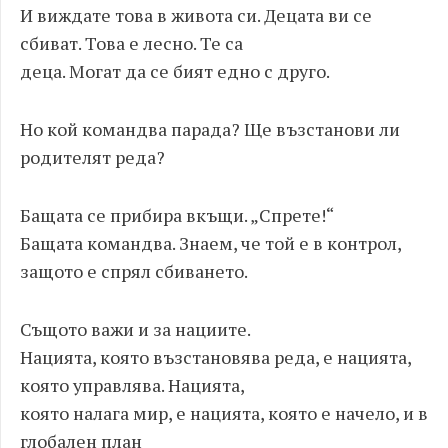
И виждате това в живота си. Децата ви се
сбиват. Това е лесно. Те са
деца. Могат да се бият едно с друго.
Но кой командва парада? Ще възстанови ли
родителят реда?
Бащата се прибира вкъщи. „Спрете!“
Бащата командва. Знаем, че той е в контрол,
защото е спрял сбиването.
Същото важи и за нациите.
Нацията, която възстановява реда, е нацията,
която управлява. Нацията,
която налага мир, е нацията, която е начело, и в
глобален план