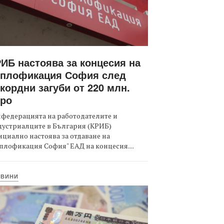
ИБ настоява за концесия на
оплофикация София след
кордни загуби от 220 млн.
вро
федерацията на работодателите и
дустриалците в България (КРИБ)
циално настоява за отдаване на
плофикация София" ЕАД на концесия....
ОВИНИ