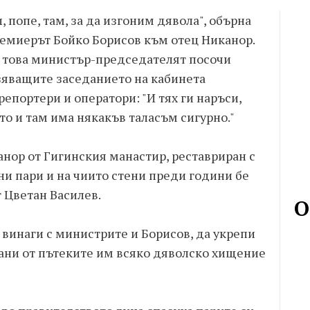
, попе, там, за да изгоним дявола", обърна
ремиерът Бойко Борисов към отец Никанор.
 това министър-председателят посочи
зяващите заседанието на кабинета
епортери и оператори: "И тях ги наръси,
то и там има някакъв таласъм сигурно."
анор от Гигинския манастир, реставриран с
и пари и на чиито стени преди години бе
 Цветан Василев.
О
винаги с министрите и Борисов, да укрепи
рани от пътеките им всяко дяволско хищение