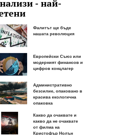
нализи - най-
етени
Фалитът ще бъде
нашата революция
Европейски Съюз или
модерният финансов и
цифров концлагер
Административно
безсилие, опаковано в
красива екологична
опаковка
Какво да очаквате и
какво да не очаквате
от филма на
Кристофър Нолън