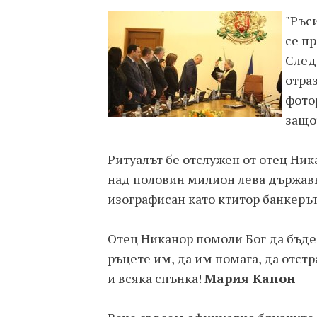
"Ръси
се п
След
отра
фотор
защо
Ритуалът бе отслужен от отец Ник
над половин милион лева държавн
изографисан като ктитор банкерът
Отец Никанор помоли Бог да бъде 
ръцете им, да им помага, да отст
и всяка спънка!
Мария Капон