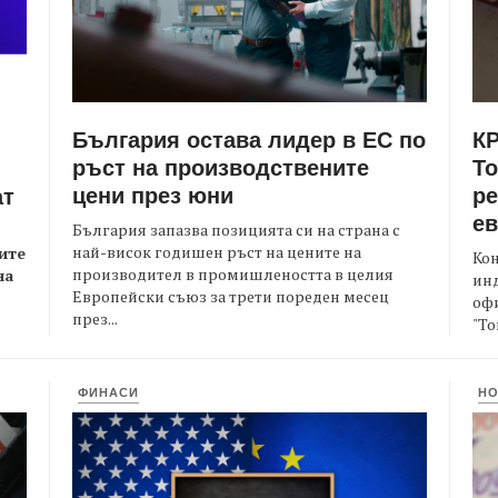
България остава лидер в ЕС по
КР
ръст на производствените
Т
цени през юни
ре
ат
е
България запазва позицията си на страна с
най-висок годишен ръст на цените на
ите
Кон
производител в промишлеността в целия
на
ин
Европейски съюз за трети пореден месец
офи
през...
"То
ФИНАСИ
Н