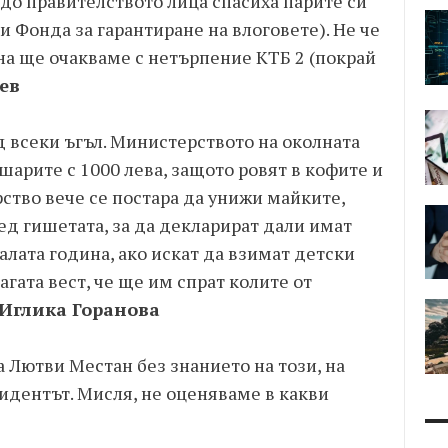
до правителството лица спасиха парите си
и Фонда за гарантиране на влоговете). Не че
на ще очакваме с нетърпение КТБ 2 (покрай
ев
 всеки ъгъл. Министерството на околната
шарите с 1000 лева, защото ровят в кофите и
ство вече се постара да унижи майките,
ред гишетата, за да декларират дали имат
лата година, ако искат да взимат детски
гата вест, че ще им спрат колите от
Иглика Горанова
а Лютви Местан без знанието на този, на
идентът. Мисля, не оценяваме в какви