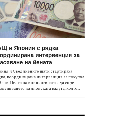
Щ и Япония с рядка
ординирана интервенция за
асяване на йената
ния и Съединените щати стартираха
ка, координирана интервенция за покупка
йени. Целта на инициативата е да спре
зценяването на японската валута, която...