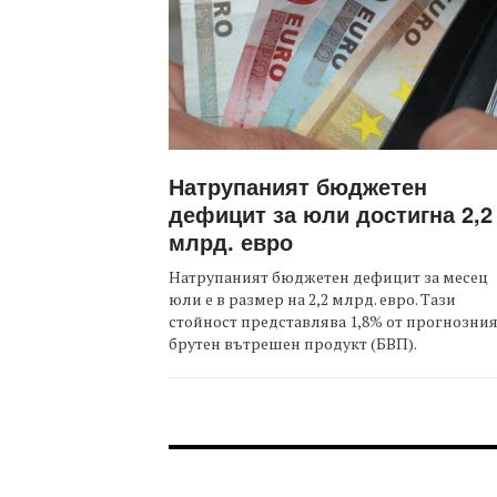
Натрупаният бюджетен
дефицит за юли достигна 2,2
млрд. евро
Натрупаният бюджетен дефицит за месец
юли е в размер на 2,2 млрд. евро. Тази
стойност представлява 1,8% от прогнозни
брутен вътрешен продукт (БВП).