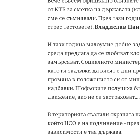
Вече съвсем официално близките 
от КТБ за сметка на държавата (ил
сме се съмнявали. През тази годи
стрес тестовете).
Владислав Пан
И тази година малоумие дебне зад
среда предлага да се глобяват кло
замърсяват. Социалното министер
като ги задължи да висят с дни п
промяна в положението си от мина
надбавки. Шофьорите получиха бла
движение, ако не се застраховат...
В територията свалили охраната н
който НСО е на подчинение - през
зависимости е тая държава.