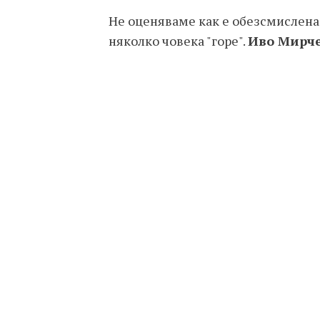
Не оценяваме как е обезсмислена 
няколко човека "горе".
Иво Мирч