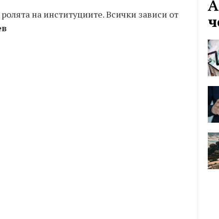
А
ролята на институциите. Всички зависи от
ч
ев