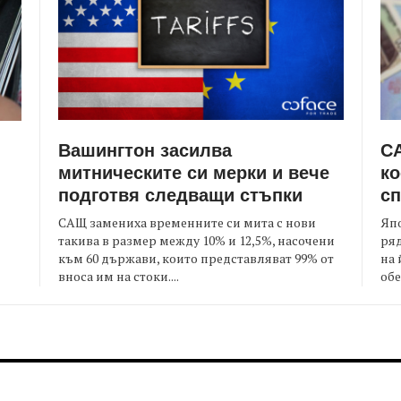
Вашингтон засилва
СА
митническите си мерки и вече
ко
подготвя следващи стъпки
сп
САЩ замениха временните си мита с нови
Япо
такива в размер между 10% и 12,5%, насочени
ряд
към 60 държави, които представляват 99% от
на 
я
вноса им на стоки....
обе